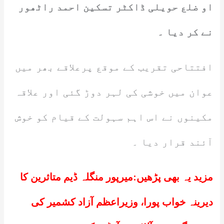
او ضلع حویلی ڈاکٹر تسکین احمد راٹھور
نے کر دیا ۔
افتتاحی تقریب کے موقع پرعلاقے بھر میں
عوان میں خوشی کی لہر دوڑ گئی اور علاقہ
مکینوں نے اس اہم سہولت کے قیام کو خوش
آئند قرار دیا ۔
مزید یہ بھی پڑھیں:
میرپور منگلہ ڈیم متاثرین کا
دیرینہ خواب پورا، وزیراعظم آزاد کشمیر کی