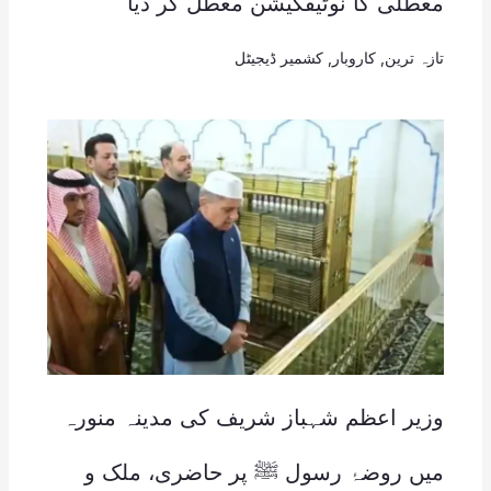
معطلی کا نوٹیفکیشن معطل کر دیا
تازہ ترین
,
کاروبار
,
کشمیر ڈیجیٹل
وزیر اعظم شہباز شریف کی مدینہ منورہ
میں روضۂ رسول ﷺ پر حاضری، ملک و