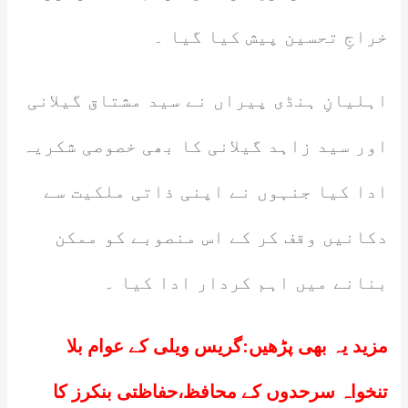
خراجِ تحسین پیش کیا گیا ۔
اہلیانِ ہنڈی پیراں نے سید مشتاق گیلانی
اور سید زاہد گیلانی کا بھی خصوصی شکریہ
ادا کیا جنہوں نے اپنی ذاتی ملکیت سے
دکانیں وقف کر کے اس منصوبے کو ممکن
بنانے میں اہم کردار ادا کیا ۔
مزید یہ بھی پڑھیں:
گریس ویلی کے عوام بلا
تنخواہ سرحدوں کے محافظ،حفاظتی بنکرز کا