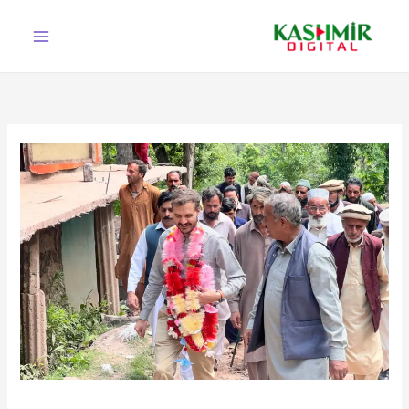
Ski
t
conten