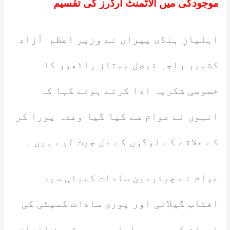
موجودگی میں آلاٹمنٹ آرڈرز کی تقسیم
اہلیانِ ہنڈی پیراں نے وزیر اعظم آزاد
کشمیر راجہ فیصل ممتاز راٹھور کا
خصوصی شکریہ ادا کرتے ہوئے کہا کہ
انہوں نے عوام سے کیا گیا وعدہ پورا کر
کے علاقے کے لوگوں کے دل جیت لیے ہیں ۔
عوام نے چیئرمین سادات کمیٹی سید
آفتاب گیلانی اور پوری سادات کمیٹی کی
خدمات کو بھی سراہا ، جو بہترین انداز