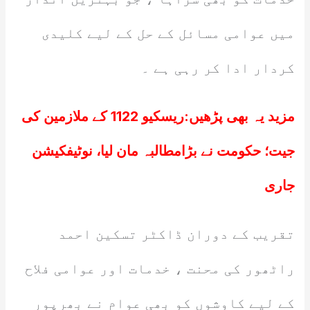
میں عوامی مسائل کے حل کے لیے کلیدی
کردار ادا کر رہی ہے ۔
مزید یہ بھی پڑھیں:
ریسکیو 1122 کے ملازمین کی
جیت؛ حکومت نے بڑامطالبہ مان لیا، نوٹیفکیشن
جاری
تقریب کے دوران ڈاکٹر تسکین احمد
راٹھور کی محنت ، خدمات اور عوامی فلاح
کے لیے کاوشوں کو بھی عوام نے بھرپور