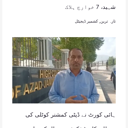
شہید، 7 خوارج ہلاک
تازہ ترین
,
کشمیر ڈیجیٹل
ہائی کورٹ نے ڈپٹی کمشنر کوٹلی کی