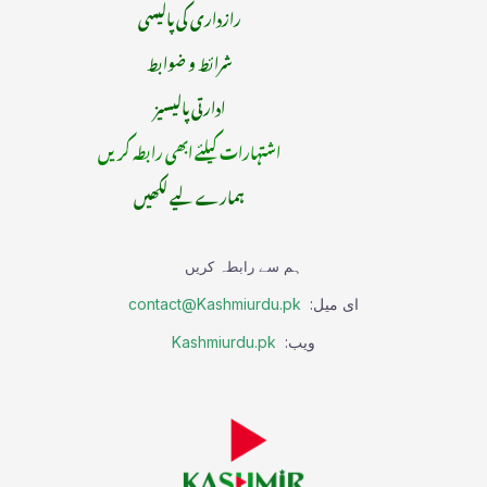
رازداری کی پالیسی
شرائط و ضوابط
ادارتی پالیسیز
اشتہارات کیلئے ابھی رابطہ کریں
ہمارے لیے لکھیں
ہم سے رابطہ کریں
ای میل:
contact@Kashmiurdu.pk
ویب:
Kashmiurdu.pk