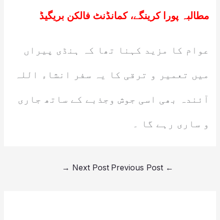
مطالبہ پورا کرینگے، کمانڈنٹ فالکن بریگیڈ
عوام کا مزید کہنا تھا کہ ہنڈی پیراں
میں تعمیر و ترقی کا یہ سفر انشاء اللہ
آئندہ بھی اسی جوش وجذبے کے ساتھ جاری
و ساری رہے گا ۔
→
Next Post
Previous Post
←