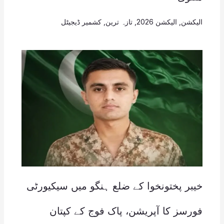
الیکشن
,
الیکشن 2026
,
تازہ ترین
,
کشمیر ڈیجیٹل
خیبر پختونخوا کے ضلع ہنگو میں سیکیورٹی
فورسز کا آپریشن، پاک فوج کے کپتان