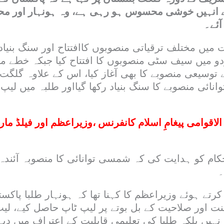
 انہیں خوشی محسوس ہو رہی ہے، وہ ہونہار اور محن
ٓئے۔
میں مختلف ترقیاتی منصوبوں کاافتتاح اور سنگ بنیاد
و میں سیف سٹی منصوبوں کا افتتاح کیا جبکہ خطے م
ائی منصوبے کا سنگ بنیاد رکھا گیااور طلبہ میں لیپ
الاقوامی پیغامِ اسلام کانفرنس ،وزیراعظم اور فیلڈ ما
حکام کو ہدایت کی کہ شمسی توانائی کا منصوبہ آئن
۔
ے ہوئے وزیراعظم کا کہنا تھا کہ ہونہار طلبا پاکست
نت اور صلاحیت کے بل بوتے پر لیپ ٹاپ حاصل کیے، ل
ہیں بلکہ طلبا کی تعلیمی قابلیت کے اعتراف میں دیے