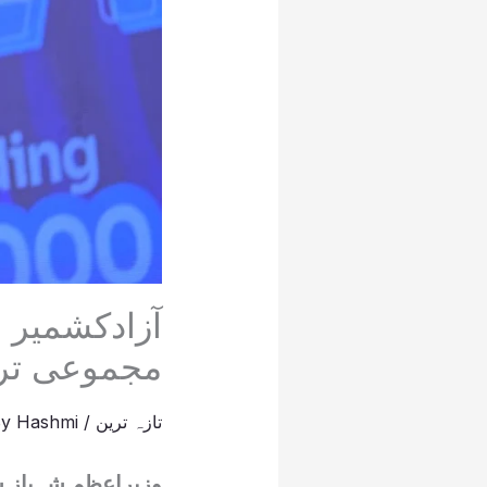
آزادکشمی
مجموعی تر
تازہ ترین
/
Hashmi
By
وزیراعظم شہباز ش