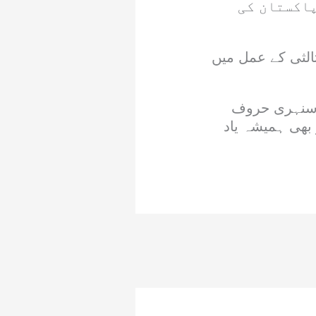
پاکستان کی
ثالثی کے عمل میں
ت سنہری حروف
بھی ہمیشہ یاد