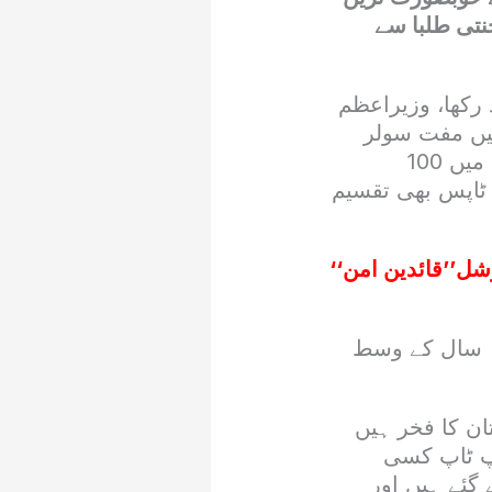
تی طلبا سے
 رکھا، وزیراعظم
یں مفت سولر
پینلز کی تقسیم کے توسیعی منصوبے کا بھی آغاز کیا، اس کے علاوہ گلگت میں 100
 ٹاپس بھی تقسیم
رشل’’قائدین امن‘‘
دہ سال کے وسط
ان کا فخر ہیں
یپ ٹاپ کسی
 گئے ہیں اور