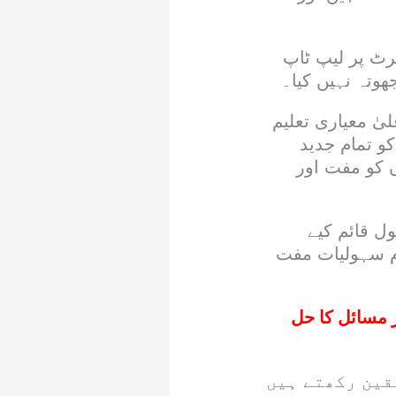
رٹ پر لیپ ٹاپ
وتہ نہیں کیا۔
ٰ معیاری تعلیم
و تمام جدید
 کو مفت اور
ستور اور سکردو میں 4 دانش سکول قائم کیے
ام سہولیات مفت
 مسائل کا حل
قین رکھتے ہیں