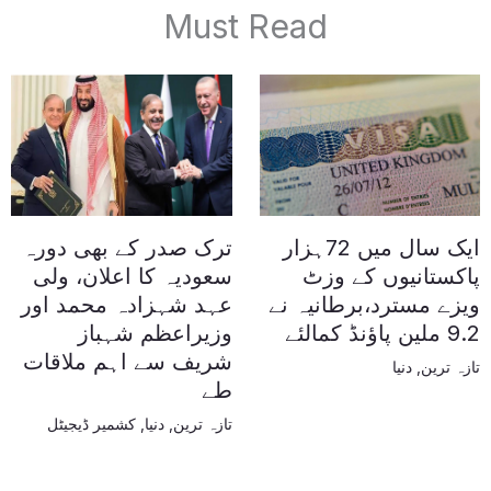
Must Read
ایک سال میں 72ہزار
ترک صدر کے بھی دورہ
پاکستانیوں کے وزٹ
سعودیہ کا اعلان، ولی
ویزے مسترد،برطانیہ نے
عہد شہزادہ محمد اور
9.2 ملین پاؤنڈ کمالئے
وزیراعظم شہباز
شریف سے اہم ملاقات
تازہ ترین
,
دنیا
طے
تازہ ترین
,
دنیا
,
کشمیر ڈیجیٹل