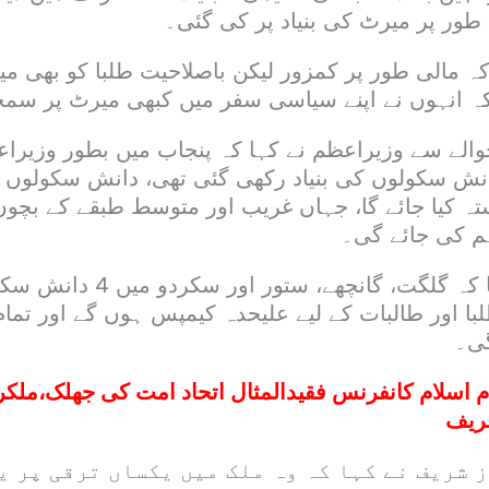
طور پر میرٹ کی بنیاد پر کی گئی۔
ہ مالی طور پر کمزور لیکن باصلاحیت طلبا کو بھی می
کہ انہوں نے اپنے سیاسی سفر میں کبھی میرٹ پر سمجھ
لے سے وزیراعظم نے کہا کہ پنجاب میں بطور وزیراعلی
انش سکولوں کی بنیاد رکھی گئی تھی، دانش سکولوں ک
تہ کیا جائے گا، جہاں غریب اور متوسط طبقے کے بچوں
ہم کی جائے گی۔
انہوں نے اعلان کیا کہ گلگت، گانچھے، 
لبا اور طالبات کے لیے علیحدہ کیمپس ہوں گے اور تم
گی۔
م اسلام کانفرنس فقیدالمثال اتحاد امت کی جھلک،ملکر
ریف
 شریف نے کہا کہ وہ ملک میں یکساں ترقی پر ی