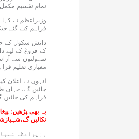
تمام تقسیم مکمل 
وزیراعظم نے کہا ک
فراہم کیے گئے جب
دانش سکول کے حوا
کے فروغ کے لیے د
سہولتوں سے آراس
معیاری تعلیم فرا
جائیں گے، جہاں ط
فراہم کی جائیں 
یہ بھی پڑھیں:
پیغا
نکالیں گے،شہبازش
وزیراعظم شہباز