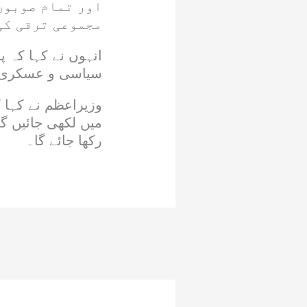
اور تمام صوبوں
مجموعی ترقی کی
انہوں نے کہا کہ پ
سیاسی و عسکری سط
وزیراعظم نے کہا 
میں لکھی جائیں گ
رکھا جائے گا۔