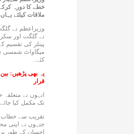
خطے کا دورہ کرکے
ملاقات کیلئے یہاں ا
وزیراعظم نے گلگت 
نے گلگت اور سکرد
میگاواٹ شمسی توان
کئے۔
یہ بھی پڑھیں:
بین 
قرار
انہوں نے متعلقہ 
تک مکمل کیا جائے
تقریب سے خطاب کرت
جنہوں نے اپنی مح
احسان کے طور پر ن