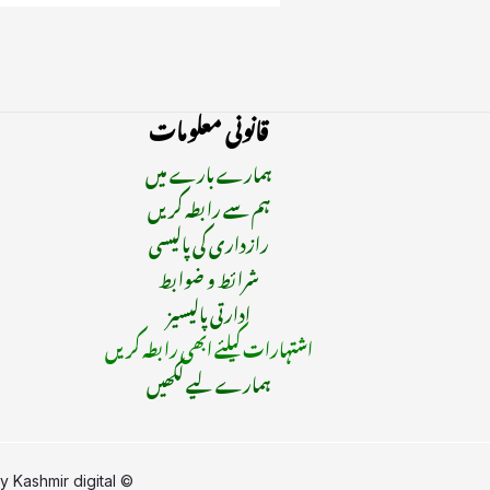
قانونی معلومات
ہمارے بارے میں
ہم سے رابطہ کریں
رازداری کی پالیسی
شرائط و ضوابط
ادارتی پالیسیز
اشتہارات کیلئے ابھی رابطہ کریں
ہمارے لیے لکھیں
by
Kashmir digital
© Copyright 2015 - 2025 | All Rights Reserved | Managed By