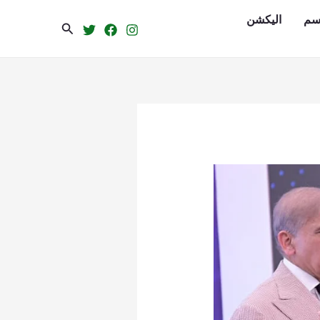
سم
الیکشن
Search