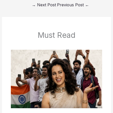
→
Next Post
Previous Post
←
Must Read