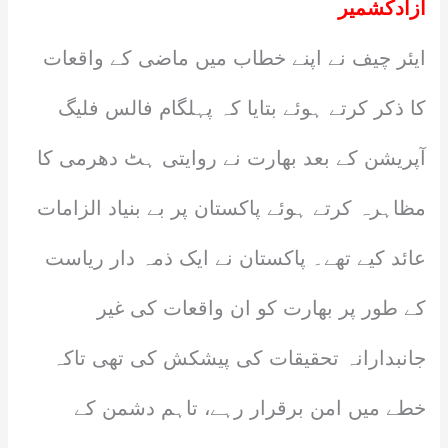
آزادکشمیر
ایئر چیف نے اپنے خطاب میں ماضی کے واقعات
کا ذکر کرتے ہوئے بتایا کہ پہلگام فالس فلیگ
آپریشن کے بعد بھارت نے روایتی ہٹ دھرمی کا
مظاہرہ کرتے ہوئے پاکستان پر بے بنیاد الزامات
عائد کیے تھے۔ پاکستان نے ایک ذمہ دار ریاست
کے طور پر بھارت کو ان واقعات کی غیر
جانبدارانہ تحقیقات کی پیشکش کی تھی تاکہ
خطے میں امن برقرار رہے، تاہم دشمن کے