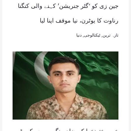
جین زی کو ‘گٹر جنریشن’ کہنے والی کنگنا
رناوت کا یوٹرن، نیا موقف اپنا لیا
تازہ ترین
,
ٹیکنالوجی
,
دنیا
خیبر پختونخوا کے ضلع ہنگو میں سیکیورٹی