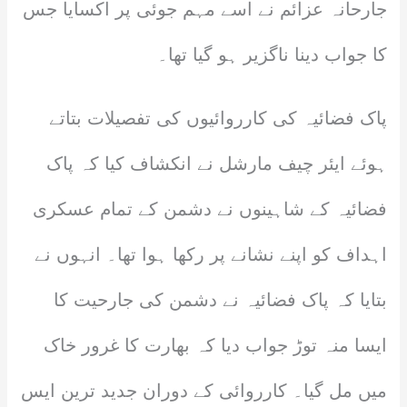
جارحانہ عزائم نے اسے مہم جوئی پر اکسایا جس
کا جواب دینا ناگزیر ہو گیا تھا۔
پاک فضائیہ کی کارروائیوں کی تفصیلات بتاتے
ہوئے ایئر چیف مارشل نے انکشاف کیا کہ پاک
فضائیہ کے شاہینوں نے دشمن کے تمام عسکری
اہداف کو اپنے نشانے پر رکھا ہوا تھا۔ انہوں نے
بتایا کہ پاک فضائیہ نے دشمن کی جارحیت کا
ایسا منہ توڑ جواب دیا کہ بھارت کا غرور خاک
میں مل گیا۔ کارروائی کے دوران جدید ترین ایس