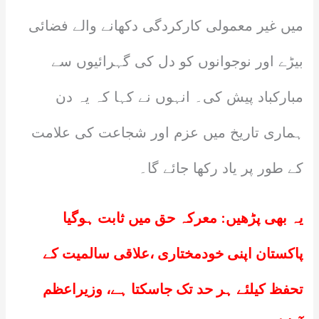
میں غیر معمولی کارکردگی دکھانے والے فضائی
بیڑے اور نوجوانوں کو دل کی گہرائیوں سے
مبارکباد پیش کی۔ انہوں نے کہا کہ یہ دن
ہماری تاریخ میں عزم اور شجاعت کی علامت
کے طور پر یاد رکھا جائے گا۔
یہ بھی پڑھیں:
معرکہ حق میں ثابت ہوگیا
پاکستان اپنی خودمختاری ،علاقی سالمیت کے
تحفظ کیلئے ہر حد تک جاسکتا ہے، وزیراعظم