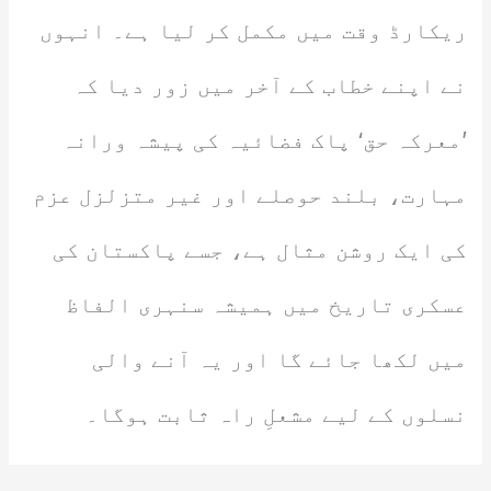
ریکارڈ وقت میں مکمل کر لیا ہے۔ انہوں
نے اپنے خطاب کے آخر میں زور دیا کہ
’معرکہ حق‘ پاک فضائیہ کی پیشہ ورانہ
مہارت، بلند حوصلے اور غیر متزلزل عزم
کی ایک روشن مثال ہے، جسے پاکستان کی
عسکری تاریخ میں ہمیشہ سنہری الفاظ
میں لکھا جائے گا اور یہ آنے والی
نسلوں کے لیے مشعلِ راہ ثابت ہوگا۔