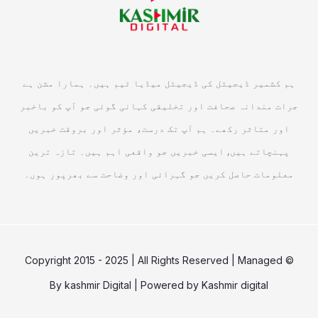
ہم کشمیر ڈیجیٹل کی ڈیجیٹل میڈیا ٹیم ہیں۔ ہمارا مشن ہے
جرات مندانہ صحافت اور تخلیقی کہانی گوئی جو آپ کو باخبر
اور متاثر رکھے۔ ہم آپ تک درست، مؤثر اور بروقت خبریں
پہنچاتے ہیں, ایسی خبریں جو واقعی اہم ہیں۔ تازہ ترین
معلومات حاصل کریں جو گہرائی اور وضاحت سے بھرپور ہوں۔
© Copyright 2015 - 2025 | All Rights Reserved | Managed
By
kashmir Digital
| Powered by
Kashmir digital