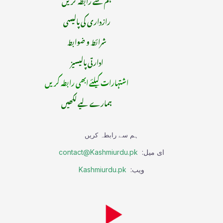
رازداری کی پالیسی
شرائط و ضوابط
ادارتی پالیسیز
اشتہارات کیلئے ابھی رابطہ کریں
ہمارے لیے لکھیں
ہم سے رابطہ کریں
ای میل:
contact@Kashmiurdu.pk
ویب:
Kashmiurdu.pk