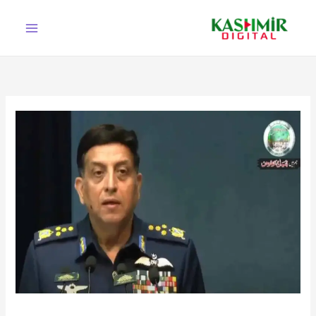
Ski
t
conten