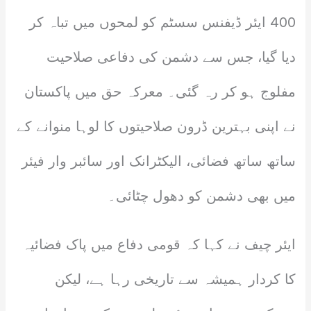
400 ایئر ڈیفنس سسٹم کو لمحوں میں تباہ کر
دیا گیا، جس سے دشمن کی دفاعی صلاحیت
مفلوج ہو کر رہ گئی۔ معرکہ حق میں پاکستان
نے اپنی بہترین ڈرون صلاحیتوں کا لوہا منوانے کے
ساتھ ساتھ فضائی، الیکٹرانک اور سائبر وار فیئر
میں بھی دشمن کو دھول چٹائی۔
ایئر چیف نے کہا کہ قومی دفاع میں پاک فضائیہ
کا کردار ہمیشہ سے تاریخی رہا ہے، لیکن