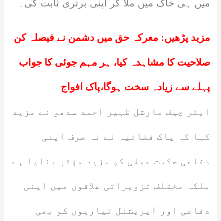
میں ہی خاک میں ملا کر اپنی برتری ثابت کی۔
مزید پڑھیں:
معرکہ حق میں دشمن نے فیصلہ کن
صلاحیت کا مشاہدہ کیا، ہر مہم جوئی کا جواب
پہلے سے زیادہ سخت ہوگا،پاک افواج
ایئر چیف مارشل ظہیر احمد سدھو نے مزید
کہا کہ پاک فضائیہ نے نہ صرف اپنی
دفاعی حکمت عملی کو مزید مؤثر بنایا ہے
بلکہ مختلف تزویراتی علاقوں میں اپنی
دفاعی اور آپریشنل تیاریوں کو بھی