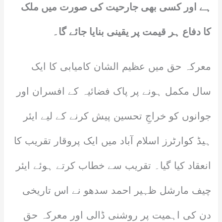
ہے اور کسی بھی جارحیت کی صورت میں ملک
کا دفاع ہر قیمت پر یقینی بنایا جائے گا۔
معرکہ حق میں عظیم الشان کامیابی کا ایک
سال مکمل ہونے پر پاک فضائیہ کے افسران اور
جوانوں کو خراجِ تحسین پیش کرنے کے لیے ایئر
ہیڈ کوارٹرز اسلام آباد میں ایک پروقار تقریب کا
انعقاد کیا گیا۔ تقریب سے خطاب کرتے ہوئے ایئر
چیف مارشل ظہیر احمد سدھو نے اس تاریخی
دن کی اہمیت پر روشنی ڈالی اور معرکہ حق