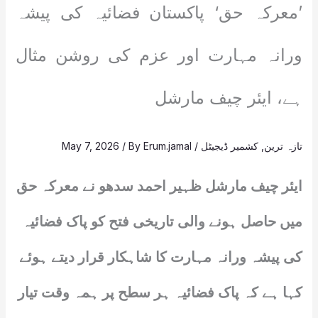
’معرکہ حق‘ پاکستان فضائیہ کی پیشہ
ورانہ مہارت اور عزم کی روشن مثال
ہے، ایئر چیف مارشل
تازہ ترین
,
کشمیر ڈیجیٹل
/
Erum.jamal
/ By
May 7, 2026
ایئر چیف مارشل ظہیر احمد سدھو نے معرکہ حق
میں حاصل ہونے والی تاریخی فتح کو پاک فضائیہ
کی پیشہ ورانہ مہارت کا شاہکار قرار دیتے ہوئے
کہا ہے کہ پاک فضائیہ ہر سطح پر ہمہ وقت تیار