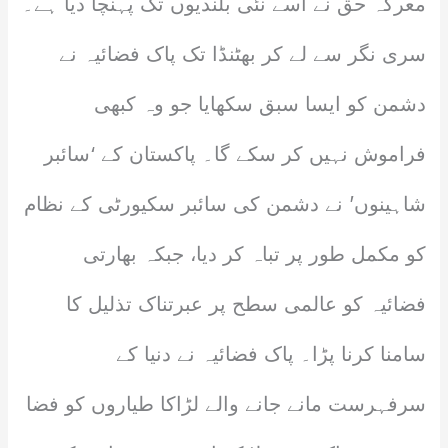
معرکہ حق نے اسے نئی بلندیوں تک پہنچا دیا ہے۔
سری نگر سے لے کر بھٹنڈا تک پاک فضائیہ نے
دشمن کو ایسا سبق سکھایا جو وہ کبھی
فراموش نہیں کر سکے گا۔ پاکستان کے ‘سائبر
شاہینوں’ نے دشمن کی سائبر سکیورٹی کے نظام
کو مکمل طور پر تباہ کر دیا، جبکہ بھارتی
فضائیہ کو عالمی سطح پر عبرتناک تذلیل کا
سامنا کرنا پڑا۔ پاک فضائیہ نے دنیا کے
سرفہرست مانے جانے والے لڑاکا طیاروں کو فضا