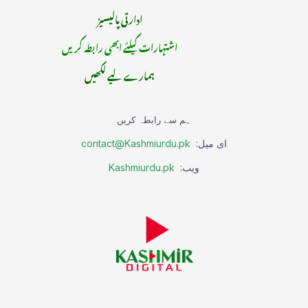
ادارتی پالیسیز
اشتہارات کیلئے ابھی رابطہ کریں
ہمارے لیے لکھیں
ہم سے رابطہ کریں
ای میل:
contact@Kashmiurdu.pk
ویب:
Kashmiurdu.pk