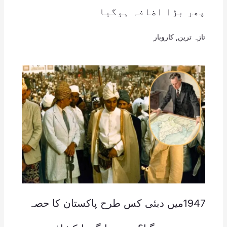
پھر بڑا اضافہ ہوگیا
تازہ ترین
,
کاروبار
1947میں دبئی کس طرح پاکستان کا حصہ