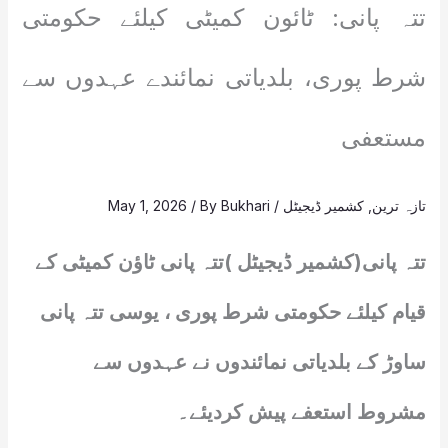
تتہ پانی: ٹائون کمیٹی کیلئے حکومتی
شرط پوری، بلدیاتی نمائندے عہدوں سے
مستعفی
تازہ ترین
,
کشمیر ڈیجیٹل
/
Bukhari
/ By
May 1, 2026
تتہ پانی(کشمیر ڈیجیٹل )تتہ پانی ٹاؤن کمیٹی کے
قیام کیلئے حکومتی شرط پوری ، یوسی تتہ پانی
ساوڑ کے بلدیاتی نمائندوں نے عہدوں سے
مشروط استعفے پیش کردیئے۔