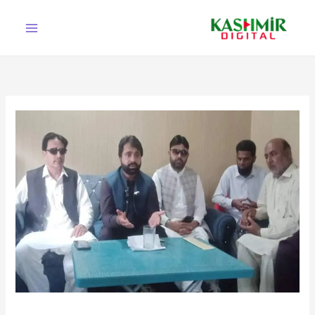
Ski
t
conten