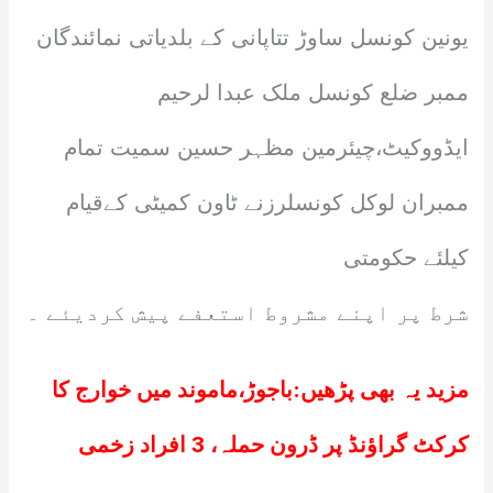
یونین کونسل ساوڑ تتاپانی کے بلدیاتی نمائندگان
ممبر ضلع کونسل ملک عبدا لرحیم
ایڈووکیٹ،چیئرمین مظہر حسین سمیت تمام
ممبران لوکل کونسلرزنے ٹاون کمیٹی کےقیام
کیلئے حکومتی
شرط پر اپنے مشروط استعفے پیش کردیئے ۔
مزید یہ بھی پڑھیں:
باجوڑ،ماموند میں خوارج کا
کرکٹ گراؤنڈ پر ڈرون حملہ، 3 افراد زخمی