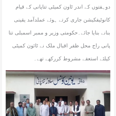
دوہفتوں کے اندر ٹاون کمیٹی تتاپانی کے قیام
کانوٹیفکیشن جاری کرتے ہوئے عملدآمد یقینی
بنانے بنایا جائے۔حکومتی وزیر و ممبر اسمبلی تتا
پانی راج محل ظفر اقبال ملک نے ٹائون کمیٹی
کیلئے استعفے مشروط کررکھے تھے۔