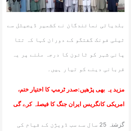
بلدیاتی نمائندگان نے کشمیر ڈیجیٹل سے
ٹیلی فونک گفتگو کے دوران کہا کہ تتا
پانی شہر کو ٹائون کا درجہ ملنے پر یہ
قربانی دینے کو تیار ہیں۔
مزید یہ بھی پڑھیں:
صدر ٹرمپ کا اختیار ختم،
امریکی کانگریس ایران جنگ کا فیصلہ کرے گی
گزشتہ 25 سال سے سب ڈویژن کے قیام کی