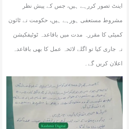
اینٹ تصور کررہے ہیں، جس کے پیش نظر
مشروط مستعفی ہورہے ہیں، حکومت نے ٹائون
کمیٹی کا مقررہ مدت میں باقاعدہ ٹوٹیفکیشن
نہ جاری کیا تو اگلے لائحہ عمل کا بھی باقاعدہ
اعلان کریں گے۔