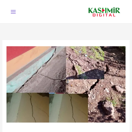
Ski
t
conten