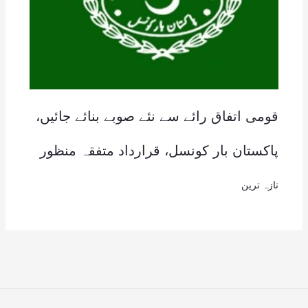
قومی اتفاق رائے سے نئے صوبے بنائے جائیں،
پاکستان بار کونسل، قرارداد متفقہ منظور
تازہ ترین