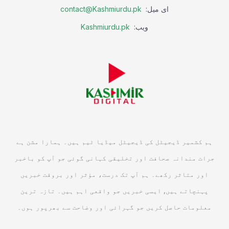
ای میل:
contact@Kashmiurdu.pk
ویب:
Kashmiurdu.pk
ہم کشمیر ڈیجیٹل کی ڈیجیٹل میڈیا ٹیم ہیں۔ ہمارا مشن ہے
جرات مندانہ صحافت اور تخلیقی کہانی گوئی جو آپ کو باخبر
اور متاثر رکھے۔ ہم آپ تک درست، مؤثر اور بروقت خبریں
پہنچاتے ہیں, ایسی خبریں جو واقعی اہم ہیں۔ تازہ ترین
معلومات حاصل کریں جو گہرائی اور وضاحت سے بھرپور ہوں۔