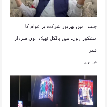
جلسہ میں بھرپور شرکت پر عوام کا
مشکور ہوں، میں بالکل ٹھیک ہوں،سردار
قمر
تازہ ترین