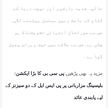
حالیہ شدید بارشوں اور نیچے دریا کے
کٹاو کے باعث زمین مسلسل بیٹھنے لگی۔
جس سے صورتحال انتہائی تشویشناک ہو
چکی ہے۔جس سے علاقے میں خوف وہراس پھیل
گیا ہے ۔
مزید یہ بھی پڑھیں:
پی سی بی کا بڑا ایکشن:
بلیسینگ مزاربانی پر پی ایس ایل کے دو سیزنز کے
لیے پابندی عائد