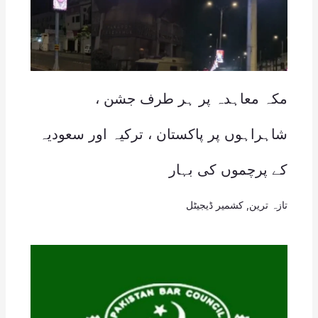
مکہ معاہدہ پر ہر طرف جشن ،
شاہراہوں پر پاکستان ، ترکیہ اور سعودیہ
کے پرچموں کی بہار
تازہ ترین
,
کشمیر ڈیجیٹل