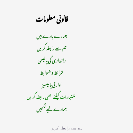
قانونی معلومات
ہمارے بارے میں
ہم سے رابطہ کریں
رازداری کی پالیسی
شرائط و ضوابط
ادارتی پالیسیز
اشتہارات کیلئے ابھی رابطہ کریں
ہمارے لیے لکھیں
ہم سے رابطہ کریں