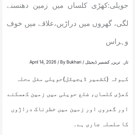
حویلی:کھڑی کلساں میں زمین دھنسنے
لگی، گھروں میں دراڑیں،علاقے میں خوف
وہراس
تازہ ترین
,
کشمیر ڈیجیٹل
/
Bukhari
/ By
April 14, 2026
کہوٹہ (کشمیر ڈیجیٹل)حویلی مغل محلہ
کھڑی کلساں، ضلع حویلی میں زمین کھسکنے
اور گھروں اور زمین میں خطرناک دراڑوں
کا سلسلہ جاری ہے۔