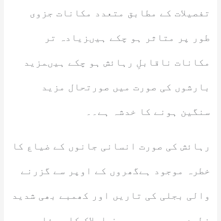
تفصیلات کے مطابق متعدد مکانات جزوی
طور پر متاثر ہو چکے ہیںزیادہ تر
مکانات ناقابلِ رہائش ہو چکے ہیںمزید
بارشوں کی صورت میں صورتحال مزید
سنگین ہونے کا خدشہ ہے۔۔
رہائش کی صورت انسانی جانوں کے ضیاع کا
خطرہ موجود ہےگھروں کے اوپر سے گزرنے
والی بجلی کی تاریں اور کھمبے بھی شدید
خطرے میں ہیں یہ صرف املاک کا مسئلہ