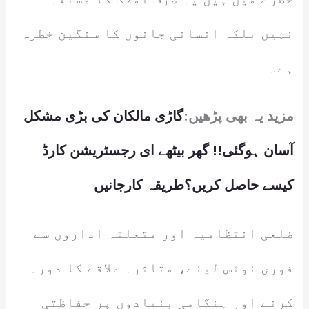
نہیں بلکہ انسانی جانوں کا سنگین خطرہ
ہے۔
مزید یہ بھی پڑھیں:
گاڑی مالکان کی بڑی مشکل
آسان ہوگئی!! گھر بیٹھے ای رجسٹریشن کارڈ
کیسے حاصل کریں؟طریقہ کارجانیں
ضلعی انتظامیہ اور متعلقہ اداروں سے
فوری نوٹس لینے، متاثرہ علاقے کا دورہ
کرنے اور ہنگامی بنیادوں پر حفاظتی