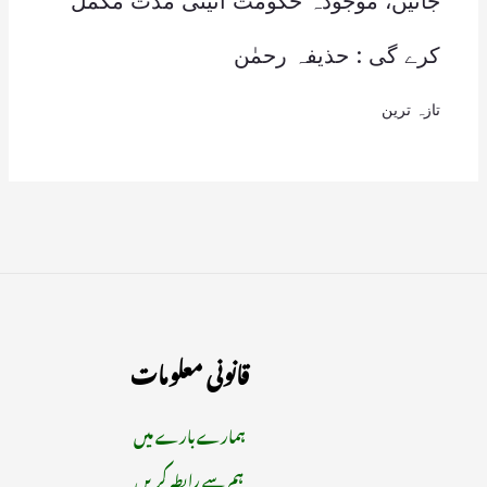
جاتیں، موجودہ حکومت آئینی مدت مکمل
کرے گی : حذیفہ رحمٰن
تازہ ترین
قانونی معلومات
ہمارے بارے میں
ہم سے رابطہ کریں