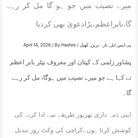
میرے نصیب میں جو ہو گا مل کر رہے
گا،بابراعظم،بڑادعویٰ بھی کردیا
پی ایس ایل
,
تازہ ترین
,
کھیل
/
Hashmi
/ By
April 14, 2026
پشاور زلمی کے کپتان اور معروف بیٹر بابر اعظم
نے کہا ہے جو میرے نصیب میں ہوگا، مل کر رہے
گا۔
اپنی ذمہ داری بھرپور طریقے سے ادا کرنے کی
کوشش کرتا ہوں ،کراچی کی وکٹ روز تبدیل