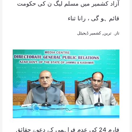
آزاد کشمیر میں مسلم لیگ ن کی حکومت
قائم ہو گی ، رانا ثناء
تازہ ترین
,
کشمیر ڈیجیٹل
فارم 24 کی عدم فراہمی کے دعوے حقائق