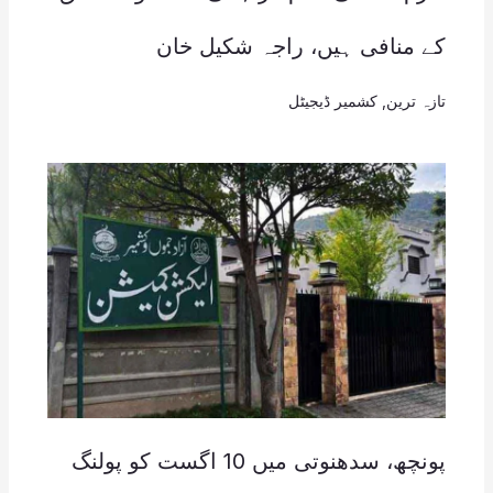
کے منافی ہیں، راجہ شکیل خان
تازہ ترین
,
کشمیر ڈیجیٹل
پونچھ، سدھنوتی میں 10 اگست کو پولنگ