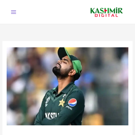
Ski
t
conten