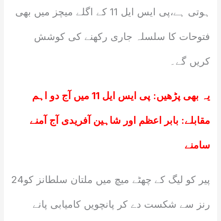
ہوتی ہے،پی ایس ایل 11 کے اگلے میچز میں بھی
فتوحات کا سلسلہ جاری رکھنے کی کوشش
کریں گے۔
یہ بھی پڑھیں:
پی ایس ایل 11 میں آج دو اہم
مقابلے: بابر اعظم اور شاہین آفریدی آج آمنے
سامنے
پیر کو لیگ کے چھٹے میچ میں ملتان سلطانز کو24
رنز سے شکست دے کر پانچویں کامیابی پانے