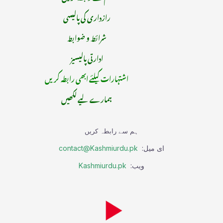
رازداری کی پالیسی
شرائط و ضوابط
ادارتی پالیسیز
اشتہارات کیلئے ابھی رابطہ کریں
ہمارے لیے لکھیں
ہم سے رابطہ کریں
ای میل:
contact@Kashmiurdu.pk
ویب:
Kashmiurdu.pk