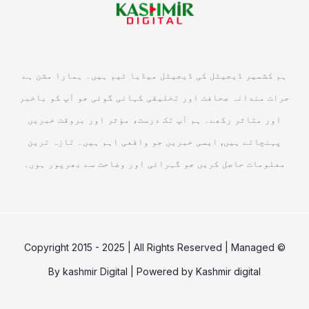
ہم کشمیر ڈیجیٹل کی ڈیجیٹل میڈیا ٹیم ہیں۔ ہمارا مشن ہے
جرات مندانہ صحافت اور تخلیقی کہانی گوئی جو آپ کو باخبر
اور متاثر رکھے۔ ہم آپ تک درست، مؤثر اور بروقت خبریں
پہنچاتے ہیں, ایسی خبریں جو واقعی اہم ہیں۔ تازہ ترین
معلومات حاصل کریں جو گہرائی اور وضاحت سے بھرپور ہوں۔
© Copyright 2015 - 2025 | All Rights Reserved | Managed
By
kashmir Digital
| Powered by
Kashmir digital