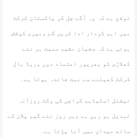
توقع ہے کہ وہ آگے چل کر پاکستان کرکٹ
میں اہم کردار ادا کریں گے ،میری کوشش
ہوتی ہے کہ سفیان مقیم سمیت ہر نئے
کھلاڑی کو بھرپور اعتماد دوں ،ریڈ بال
کرکٹ کھیلنے سے بہت فائدہ ہوتا ہے۔
نیشنل اسٹیڈیم کراچی کی وکٹ روزآنہ
تبدیل ہو رہی ہے ،ہر روز نئے گیم پلان کے
ساتھ میدان میں آنا پڑتا ہے۔