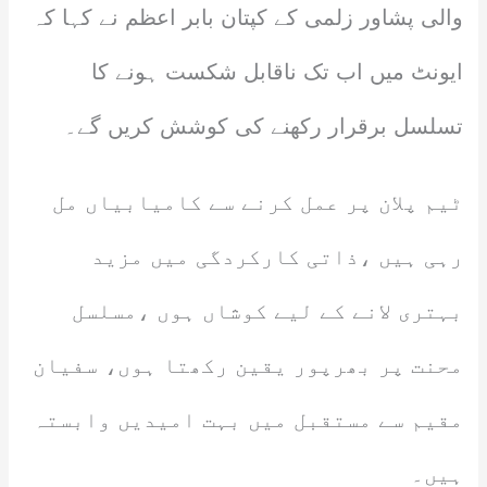
والی پشاور زلمی کے کپتان بابر اعظم نے کہا کہ
ایونٹ میں اب تک ناقابل شکست ہونے کا
تسلسل برقرار رکھنے کی کوشش کریں گے۔
ٹیم پلان پر عمل کرنے سے کامیابیاں مل
رہی ہیں ،ذاتی کارکردگی میں مزید
بہتری لانے کے لیے کوشاں ہوں ،مسلسل
محنت پر بھرپور یقین رکھتا ہوں، سفیان
مقیم سے مستقبل میں بہت امیدیں وابستہ
ہیں۔