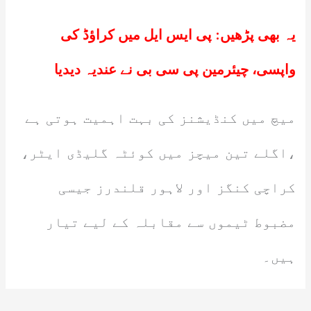
یہ بھی پڑھیں:
پی ایس ایل میں کراؤڈ کی
واپسی، چیئرمین پی سی بی نے عندیہ دیدیا
میچ میں کنڈیشنز کی بہت اہمیت ہوتی ہے
،اگلے تین میچز میں کوئٹہ گلیڈی ایٹر،
کراچی کنگز اور لاہور قلندرز جیسی
مضبوط ٹیموں سے مقابلہ کے لیے تیار
ہیں۔