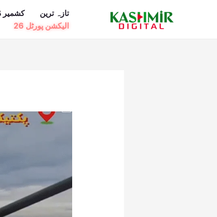
Ski
تازہ ترین
کشمیر ڈ
t
الیکشن پورٹل 26
conten