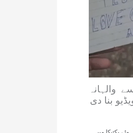
 والہانہ
ڈیو بنا دی
وئے پکتیکا میں