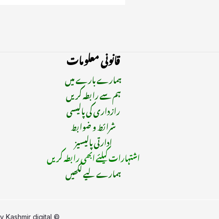
قانونی معلومات
ہمارے بارے میں
ہم سے رابطہ کریں
رازداری کی پالیسی
شرائط و ضوابط
ادارتی پالیسیز
اشتہارات کیلئے ابھی رابطہ کریں
ہمارے لیے لکھیں
by
Kashmir digital
© Copyright 2015 - 2025 | All Rights Reserved | Managed By