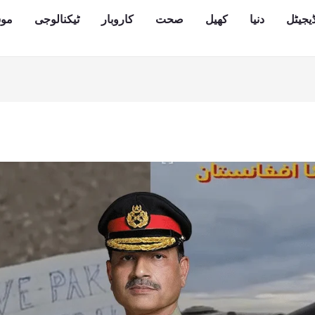
یجیٹل
دنیا
کھیل
صحت
کاروبار
ٹیکنالوجی
مو