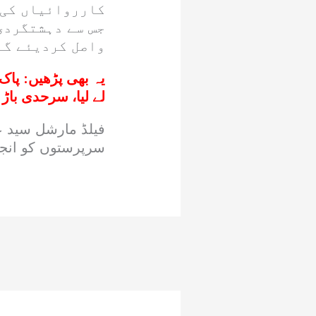
کارروائیاں کی 
جس سے دہشتگردی
واصل کردیئے گئ
یہ بھی پڑھیں:
لے لیا، سرحدی باڑ
فیلڈ مارشل سید ع
سرپرستوں کو انجام