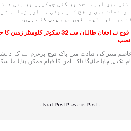
گئی ہیں اور سرحد پر کئی چوکیوں پر بھی قبضہ
 واقعات میں واضح کمی ہوئی ہے اور زیادہ تر 
ے ہیں اور کچھ بلوں میں چھپ گئے ہیں۔
پاک فوج نے افغان طالبان سے 32 سکوئر کلومی
 نصب
اصم منیر کی قیادت میں پاک فوج پرعزم ہے کہ دہشت
 تک پہچایا جائیگا تاکہ امن کا قیام ممکن بنایا جا سک
→
Next Post
Previous Post
←