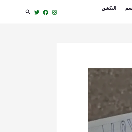
سم
الیکشن
Search