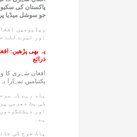
پاکستان کی سکیورٹ
جو سوشل میڈیا پر
ویڈیومیں افغان
اور تیرے لئے حا
یہ بھی پڑھیں:
افغا
ذرائع
افغان شہری کا وی
پکتیامیں تمہارا ی
یاد رہے کہ سرح
کی ہٹ دھرمی پر 
اور دہشتگردوں 
ہے۔
پاک فوج کی جان