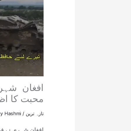
افغان شہر
محبت کا اظہا
تازہ ترین
/
Hashmi
By
افغان شہری نے فیل