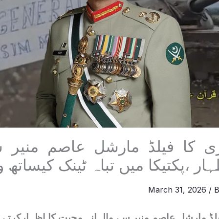
ی کا فیلڈ مارشل عاصم منیر سے
ر ،پکتیکا میں تباہ ٹینک کیساتھ وی
March 31, 2026
/ 
ڈ مارشل عاصم منیر سے والہانہ محبت کا اظہارکرتے ہ