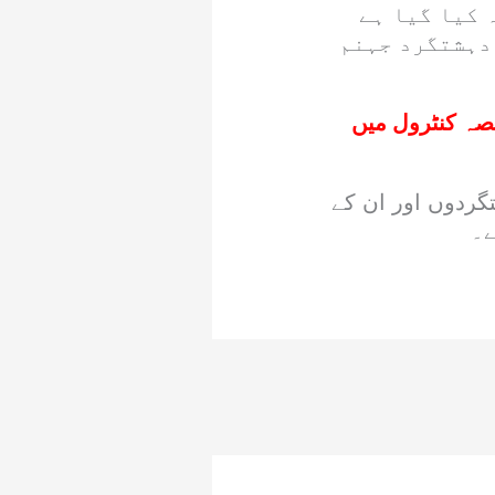
 کیا گیا ہے
دہشتگرد جہنم
ٹر زمین کا حصہ کنٹرول میں
گردوں اور ان کے
ے۔