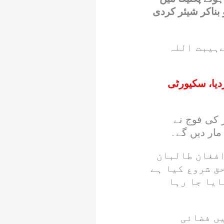
بناکر شیئر کردی
ےہیبت اللہ
دیا، سکیورٹی
 کی فوج نے
مار دیں گے۔
افغان طالبان
حق شروع کیا ہے
ایا جا رہا
یں فضائی