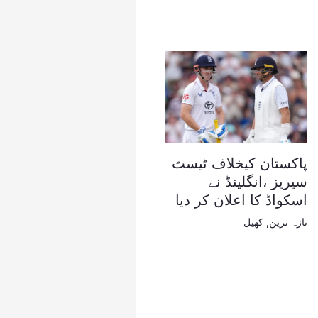
پاکستان کیخلاف ٹیسٹ
سیریز ،انگلینڈ نے
اسکواڈ کا اعلان کر دیا
تازہ ترین
,
کھیل