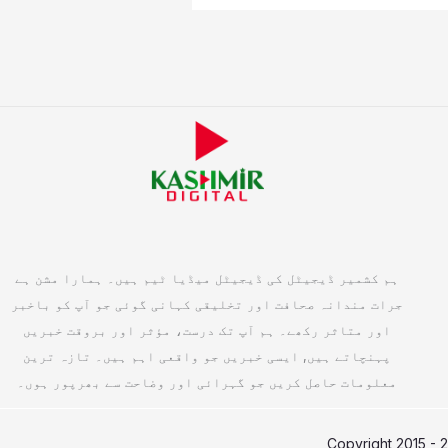
ہم کشمیر ڈیجیٹل کی ڈیجیٹل میڈیا ٹیم ہیں۔ ہمارا مشن ہے
جرات مندانہ صحافت اور تخلیقی کہانی گوئی جو آپ کو باخبر
اور متاثر رکھے۔ ہم آپ تک درست، مؤثر اور بروقت خبریں
پہنچاتے ہیں, ایسی خبریں جو واقعی اہم ہیں۔ تازہ ترین
معلومات حاصل کریں جو گہرائی اور وضاحت سے بھرپور ہوں۔