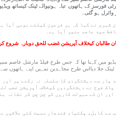
ی فورسز کے ہاتھوں تباہ ہونیوالے ٹینک کیساتھ ویڈیو 
 وائرل ہو گئی۔
 شہری نے کہا کہ ہر فرعون کیلئے موسی آیا ہ
فظ سید عاصم منیر آیا ہے۔
ن طالبان کیخلاف آپریشن غضب للحق دوبارہ شروع کر
ڈیو میں کہنا تھا کہ جس طرح فیلڈ مارشل عاصم منیر
ہ ٹینک جلا دیااس طرح مجاہدین تمہیں اپنے ہاتھوں سے 
د پار سے دہشتگردی کا سلسلہ نہ رکنے پر اور 
پاک فوج نے دہشتگردوں کیخلاف آپریشن غضب لل
اور ان کے سہولت کاروں کو چن چن کر نشانہ بن
ب سے کابل، پکتیا، قندھار سمیت کئی علاقوں م