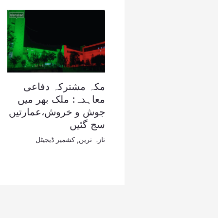
مکہ مشترکہ دفاعی
معاہدہ: ملک بھر میں
جوش و خروش،عمارتیں
سج گئیں
تازہ ترین
,
کشمیر ڈیجیٹل