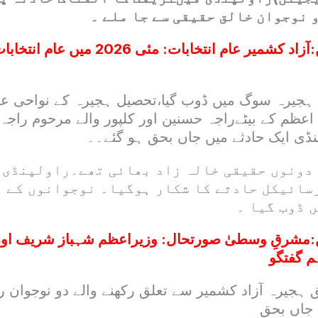
 نوجوان خالق حقیقی سے جا ملے ۔
:
آزاد کشمیر عام انتخابات: مئی 2026
 ہجیرہ سوگ میں ڈوب گیا،تحصیل ہجیرہ کے نواحی عل
 اعظم کے بیٹےراجہ حسنین اور کلپور والے مرحوم راجہ 
پنڈی ایک حادثے میں جاں بحق ہو گئے۔۔
دونوں حقیقی خالہ زاد بھائی تھے۔راولپنڈی 
سائیکل حادثے کا شکار ہوگیا۔ نوجوانوں کے 
ں ڈوب گیا ۔
:
مشرقِ وسطیٰ صورتحال: وزیراعظم شہباز شریف اور 
م گفتگو
ہجیرہ آزاد کشمیر سے تعلق رکھنے والے دو نوجوان را
 جاں بحق