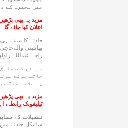
میں ہجیرہ کے دو
مزید یہ بھی پڑھیں
اعلان کیا جائے گا
حادثہ کا سنتے ہی
بھانتینی والےحاجی
راجہ عبداللہ راول
ذرائع کےمطابق 
جاتے ہوئے موٹر
پر علاقہ سوگ می
مزید یہ بھی پڑھیں
ٹیلیفونک رابطہ، اہ
تفصیلات کے مطابق 
سائیکل حادثے میں