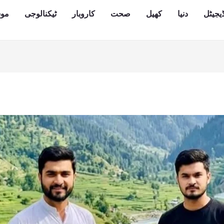
یجیٹل
دنیا
کھیل
صحت
کاروبار
ٹیکنالوجی
مو