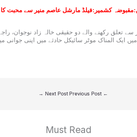
:
مقبوضہ کشمیر:فیلڈ مارشل عاصم منیر سے محبت کا ا
سے تعلق رکھنے والے دو حقیقی خالہ زاد نوجوان، راج
 میں ایک المناک موٹر سائیکل حادثے میں اپنی جوانی م
→
Next Post
Previous Post
←
Must Read