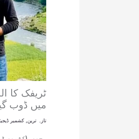
ٹریفک کا ا
میں ڈوب گیا
تازہ ترین
,
کشمیر ڈیجیٹ
ہجیرہ(کشمیر ڈی