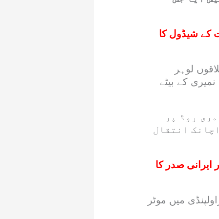
 میں عام انتخابات کے شیڈول کا
اقوں لوہر
نمیری کے بیٹے
مری روڈ پر
اچانک انتقال
ایرانی صدر کا
ولپنڈی میں موٹر