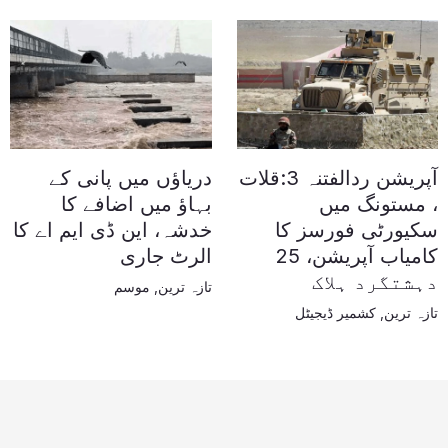
آپریشن ردالفتنہ 3:قلات
دریاؤں میں پانی کے
، مستونگ میں
بہاؤ میں اضافے کا
سکیورٹی فورسز کا
خدشہ، این ڈی ایم اے کا
کامیاب آپریشن، 25
الرٹ جاری
دہشتگرد ہلاک
تازہ ترین
,
موسم
تازہ ترین
,
کشمیر ڈیجیٹل