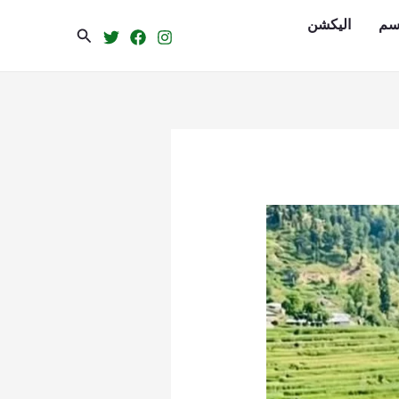
سم
الیکشن
Search