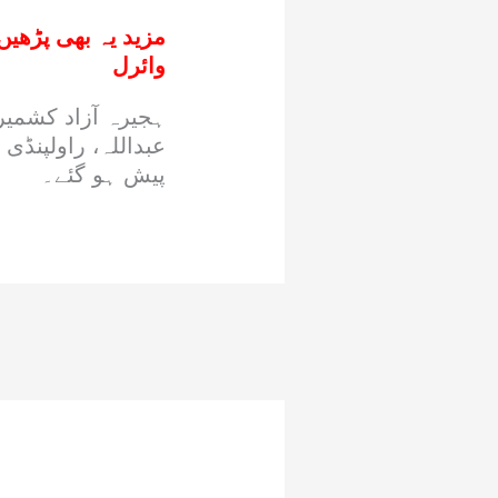
مزید یہ بھی پڑھیں
وائرل
ہجیرہ آزاد کشمیر 
عبداللہ، راولپنڈی
پیش ہو گئے۔