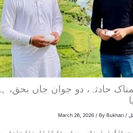
لمناک حادثہ، دو جوان جاں بحق، 
ل
/
Bukhari
/ By
March 28, 2026
جیٹل)راولپنڈی میںٹریفک کا المناک حادثہ پیش