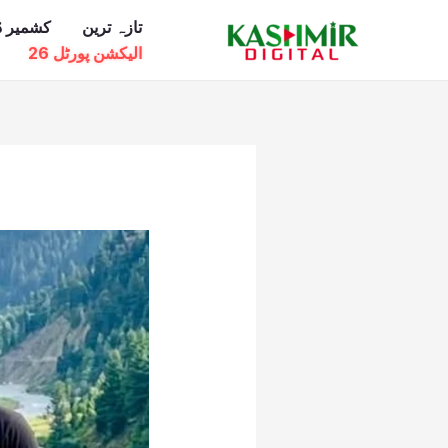
Ski
تازہ ترین
کشمیر ڈ
t
الیکشن پورٹل 26
conten