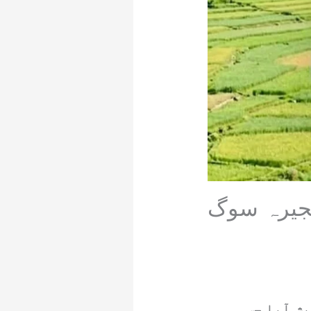
ہجیرہ سوگ
 آیا جس