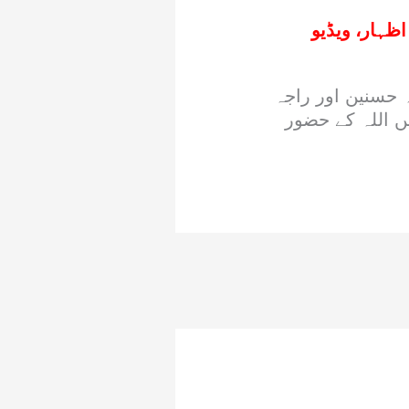
ظہار، ویڈیو
ہ حسنین اور راجہ
یں اللہ کے حضور