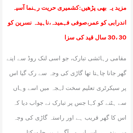
مزید یہ بھی پڑھیں:
کشمیری حریت رہنما آسیہ
اندرابی کو عمر،صوفی فہمیدہ،ناہیدہ نسرین کو
30 ،30 سال قید کی سزا
مقامی رہائشی تبارک، جو اسی لنک روڈ سے اپنے
گھر جانا چاہتا تھا گاڑی کی وجہ سے رک گیا اس
پر سیکرٹری تعلیم سخت لہجہ میں اسے وہاں
سے ہٹنے کو کہا جس پر تبارک نے جواب دیا کہ
اس کا گھر قریب ہے اور راستہ گاڑی کی وجہ
سے بند ہے، اس لیے وہ آگے نہیں جا سکتا