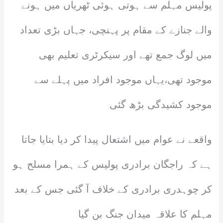
پولیس مہلم سے ہوتی ہوئی ٹھریاں میں ہونے
والے جنازے کے مقام پر پہنچی، جہاں بڑی تعداد
میں لوگ جمع تھے اور سیکرٹری تعلیم بھی
موجود تھی،یہاں موجود افراد میں پہلے سے
موجود کشیدگی بڑھ گئی
واقعے نے عوام میں اشتعال پیدا کر دیا بتایا جاتا
ہے کہ راجگان برادری پولیس کے ہمرا مسلح ہو
کر چوہدری برادری کے خلاف آ گئی جس کے بعد
مہلم کا علاقہ میدان جنگ بن گیا