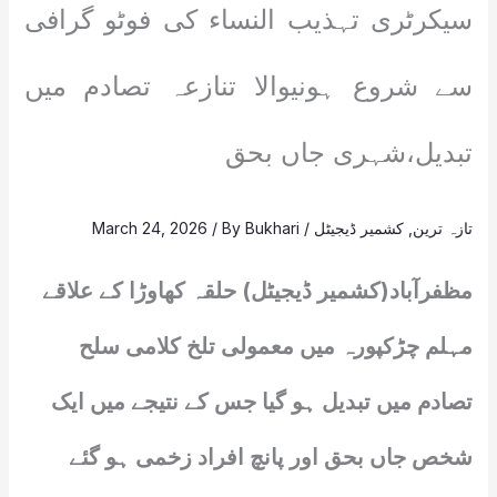
سیکرٹری تہذیب النساء کی فوٹو گرافی
سے شروع ہونیوالا تنازعہ تصادم میں
تبدیل،شہری جاں بحق
تازہ ترین
,
کشمیر ڈیجیٹل
/
Bukhari
/ By
March 24, 2026
مظفرآباد(کشمیر ڈیجیٹل) حلقہ کھاوڑا کے علاقے
مہلم چڑکپورہ میں معمولی تلخ کلامی سلح
تصادم میں تبدیل ہو گیا جس کے نتیجے میں ایک
شخص جاں بحق اور پانچ افراد زخمی ہو گئے