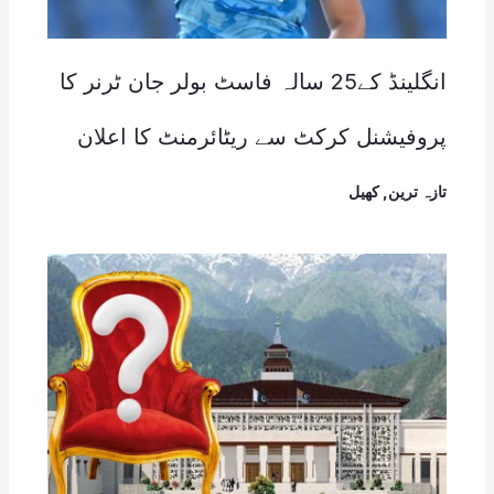
انگلینڈ کے25 سالہ فاسٹ بولر جان ٹرنر کا
پروفیشنل کرکٹ سے ریٹائرمنٹ کا اعلان
تازہ ترین
,
کھیل