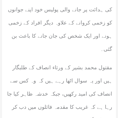
کی ہدائت پر جانے والی پولیس خود اپنے جوانوں
کو زخمی کروانے کے علاوہ دیگر افراد کے زخمی
ہونے اور ایک شخص کی جان جانے کا باعث بن
گئی۔
مقتول محمد بشیر کے ورثاء انصاف کے طلبگار
ہیں اور یہ سوال اٹھا رہے ہیں کہ وہ کس سے
انصاف کی امید رکھیں، جبکہ خدشہ ظاہر کیا جا
رہا ہے کہ غریب کا مقدمہ فائلوں میں دب کر