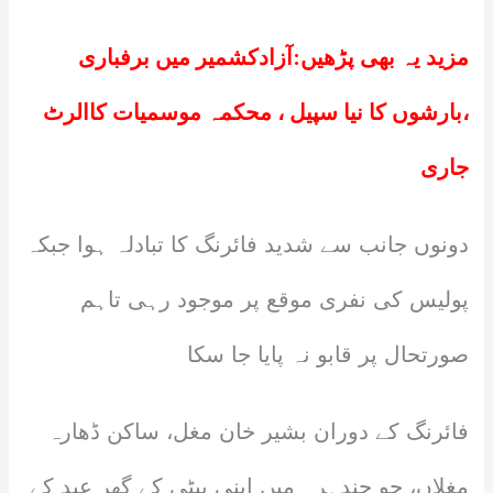
مزید یہ بھی پڑھیں:
آزادکشمیر میں برفباری
،بارشوں کا نیا سپیل ، محکمہ موسمیات کاالرٹ
جاری
دونوں جانب سے شدید فائرنگ کا تبادلہ ہوا جبکہ
پولیس کی نفری موقع پر موجود رہی تاہم
صورتحال پر قابو نہ پایا جا سکا
فائرنگ کے دوران بشیر خان مغل، ساکن ڈھارہ
مغلاں، جو چندہرہ میں اپنی بیٹی کے گھر عید کے