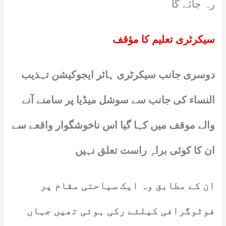
رہ جائے گا
سیکرٹری تعلیم کا مؤقف
دوسری جانب سیکرٹری ہائر ایجوکیشن تہذیب
النساء کی جانب سے سوشل میڈیا پر سامنے آنے
والے موقف میں کہا گیا اس ناخوشگوار واقعے سے
ان کا کوئی براہِ راست تعلق نہیں
ان کے مطابق وہ ایک سیاحتی مقام پر
فوٹوگرافی کیلئے رکی ہوئی تھیں جہاں