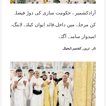
آزادکشمیر ، حکومت سازی کی دوڑ فیصلہ
کن مرحلے میں داخل،قائد ایوان کیلئے لابنگ،
امیدوار سامنے آگئے
تازہ ترین
,
کشمیر ڈیجیٹل