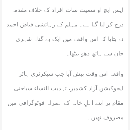
ایس ایچ او سمیت سات افراد کے خلاف مقدمہ
درج کر لیا گیا ہے۔ مہلم کے رہائشی فیاض احمد
نے بتایا کہ اس واقعے میں ایک بے گناہ شہری
جان سے ہاتھ دھو بیٹھا۔
واقعہ اس وقت پیش آیا جب سیکرٹری ہائر
ایجوکیشن آزاد کشمیر، تہذیب النساء سیاحتی
مقام پر اپنے اہلِ خانہ کے ہمراہ فوٹوگرافی میں
مصروف تھیں۔