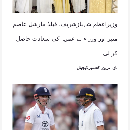
وزیراعظم شہبازشریف، فیلڈ مارشل عاصم
منیر اور وزراء نے عمرہ کی سعادت حاصل
کر لی
تازہ ترین
,
کشمیر ڈیجیٹل