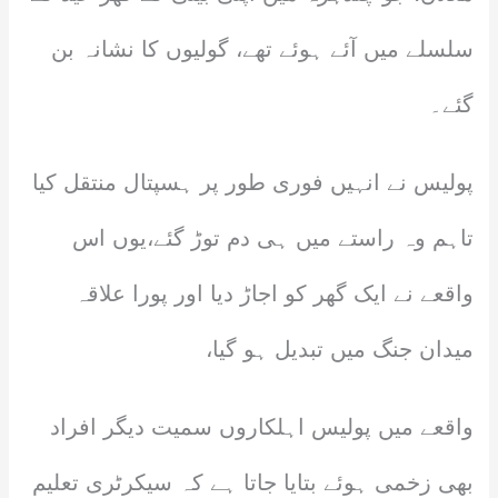
سلسلے میں آئے ہوئے تھے، گولیوں کا نشانہ بن
گئے۔
پولیس نے انہیں فوری طور پر ہسپتال منتقل کیا
تاہم وہ راستے میں ہی دم توڑ گئے،یوں اس
واقعے نے ایک گھر کو اجاڑ دیا اور پورا علاقہ
میدان جنگ میں تبدیل ہو گیا،
واقعے میں پولیس اہلکاروں سمیت دیگر افراد
بھی زخمی ہوئے بتایا جاتا ہے کہ سیکرٹری تعلیم