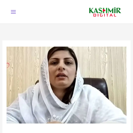
Ski
t
conten