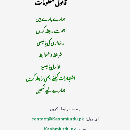
قانونی معلومات
ہمارے بارے میں
ہم سے رابطہ کریں
رازداری کی پالیسی
شرائط و ضوابط
ادارتی پالیسیز
اشتہارات کیلئے ابھی رابطہ کریں
ہمارے لیے لکھیں
ہم سے رابطہ کریں
ای میل:
contact@Kashmiurdu.pk
ویب:
Kashmiurdu.pk