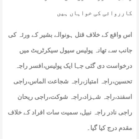
کارروائی کی خواہاں ہیں
اس واقع کے خلاف قتل ہونوالے بشیر کے ورثہ کی
جانب سے تھانہ پولیس سیول سیکرٹریٹ میں
درخواست دی گئی جہا ایک پولیس،افسر راجہ
تحسین،راجہ امتیاز،راجہ شجاعت الماس،راجی
اسفند،راجہ شہزاد،راجہ شوکت،راجی ریحان
راجی نادر راجہ نبیل، سمیت سات افراد کے خلاف
مقدم درج کیا گیا۔