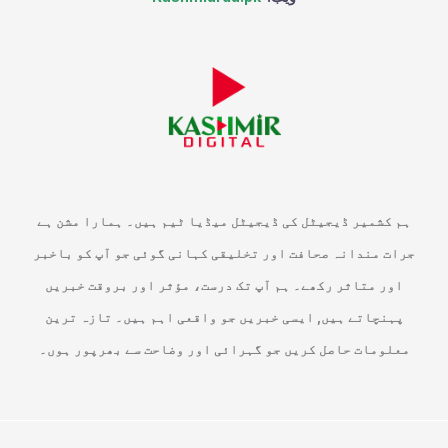
ہم کشمیر ڈیجیٹل کی ڈیجیٹل میڈیا ٹیم ہیں۔ ہمارا مشن ہے
جرات مندانہ صحافت اور تخلیقی کہانی گوئی جو آپ کو باخبر
اور متاثر رکھے۔ ہم آپ تک درست، مؤثر اور بروقت خبریں
پہنچاتے ہیں, ایسی خبریں جو واقعی اہم ہیں۔ تازہ ترین
معلومات حاصل کریں جو گہرائی اور وضاحت سے بھرپور ہوں۔