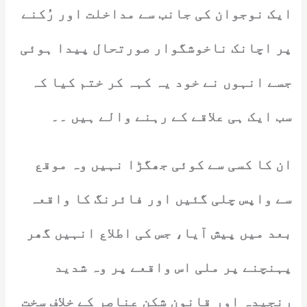
ایک نوجوان کی جانب سے مداخلت اور رُکنے
پر اچانک ناخوشگوار صورتحال پیدا ہوئی
جسے انہوں نے خود یہ کہہ کر ختم کیا کہ
سب ایک ہی علاقے کے رہنے والے ہیں ۔۔
ان کا کسی سے کوئی جھگڑا نہیں وہ موقع
سے واپس چلی گئیں اور فائرنگ کا واقعہ
بعد میں پیش آیا، جس کی اطلاع انہیں گھر
پہنچنے پر ملی اس واقعے پر وہ شدید
رنجیدہ اور قانون شکن عناصر کے خلاف سخت