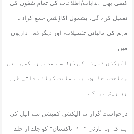
کسی بھی ہدایات/اطلاعات کی تمام شقوں کی
تعمیل کرے گی، بشمول اکاؤنٹس جمع کرانے،
مہم کی مالیاتی تفصیلات، اور دیگر ذمہ داریوں
میں
الیکشن کمیشن کی طرف سے مطلوبہ کسی بھی
وضاحت، جانچ، یا سماعت کیلئے ذاتی طور
پر پیش ہونگے
درخواست گزار نے الیکشن کمیشن سے اپیل کی
ہے کہ وہ پارٹی “PTI پاکستان” کو جلد از جلد