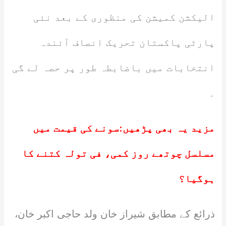
الیکشن کمیشن کی منظوری کے بعد نئی
پارٹی پاکستان تحریک انصاف آئندہ
انتخابات میں باضابطہ طور پر حصہ لے گی
۔
مزید یہ بھی پڑھیں:
سونے کی قیمت میں
مسلسل چوتھے روز کمی، فی تولہ کتنے کا
ہوگیا؟
ذرائع کے مطابق شیراز خان ولد حاجی اکبر خان،