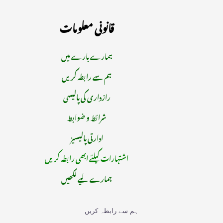
قانونی معلومات
ہمارے بارے میں
ہم سے رابطہ کریں
رازداری کی پالیسی
شرائط و ضوابط
ادارتی پالیسیز
اشتہارات کیلئے ابھی رابطہ کریں
ہمارے لیے لکھیں
ہم سے رابطہ کریں