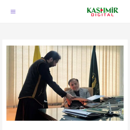
Ski
t
conten