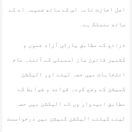
اصل اجازت نامہ اس کے ساتھ ضمیمہ اے کے
ساتھ منسلک ہے۔
ذرائع کے مطابق پارٹی آزاد جموں و
کشمیر قانون ساز اسمبلی کے آئندہ عام
انتخابات میں حصہ لینے اور الیکشن
کمیشن کے وضع کردہ قواعد و ضوابط کے
مطابق امیدوار وں کے الیکشن میں حصہ
لینے کیلئے الیکشن کمیشن میں درخواسست