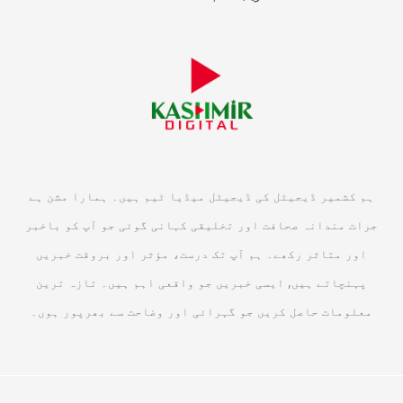
ہم کشمیر ڈیجیٹل کی ڈیجیٹل میڈیا ٹیم ہیں۔ ہمارا مشن ہے
جرات مندانہ صحافت اور تخلیقی کہانی گوئی جو آپ کو باخبر
اور متاثر رکھے۔ ہم آپ تک درست، مؤثر اور بروقت خبریں
پہنچاتے ہیں, ایسی خبریں جو واقعی اہم ہیں۔ تازہ ترین
معلومات حاصل کریں جو گہرائی اور وضاحت سے بھرپور ہوں۔