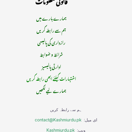
قانونی معلومات
ہمارے بارے میں
ہم سے رابطہ کریں
رازداری کی پالیسی
شرائط و ضوابط
ادارتی پالیسیز
اشتہارات کیلئے ابھی رابطہ کریں
ہمارے لیے لکھیں
ہم سے رابطہ کریں
ای میل:
contact@Kashmiurdu.pk
ویب:
Kashmiurdu.pk