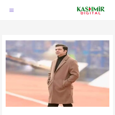
Ski
t
conten