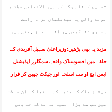
تسلیم کرنا ہوگا کہ بین الاقوامی سطح پر
ہونے والی یہ تبدیلیاں براہ راست
ہماری زندگیوں پر اثر انداز ہوتی ہیں ۔
مزید یہ بھی پڑھیں:
وزیراعلیٰ سہیل آفریدی کے
حلقے میں افسوسناک واقعہ،سمگلرز ایڈیشنل
ایس ایچ او سے اسلحہ اور جیکٹ چھین کر فرار
ذیشان ملک کا مزید کہنا تھا کہ ان حالات
میں سب سے بڑا المیہ یہ ہے کہ جب بھی