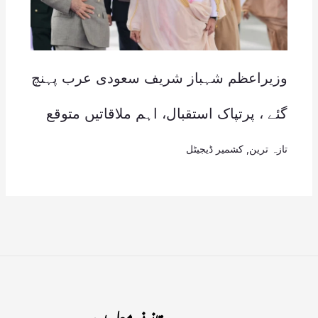
وزیراعظم شہباز شریف سعودی عرب پہنچ
گئے ، پرتپاک استقبال، اہم ملاقاتیں متوقع
تازہ ترین
,
کشمیر ڈیجیٹل