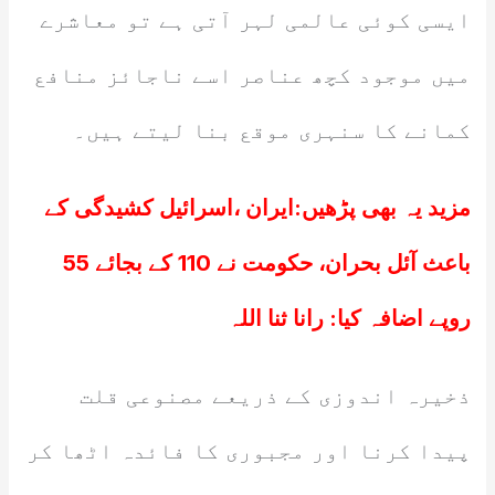
ایسی کوئی عالمی لہر آتی ہے تو معاشرے
میں موجود کچھ عناصر اسے ناجائز منافع
کمانے کا سنہری موقع بنا لیتے ہیں۔
مزید یہ بھی پڑھیں:
ایران ،اسرائیل کشیدگی کے
باعث آئل بحران، حکومت نے 110 کے بجائے 55
روپے اضافہ کیا: رانا ثنا اللہ
ذخیرہ اندوزی کے ذریعے مصنوعی قلت
پیدا کرنا اور مجبوری کا فائدہ اٹھا کر