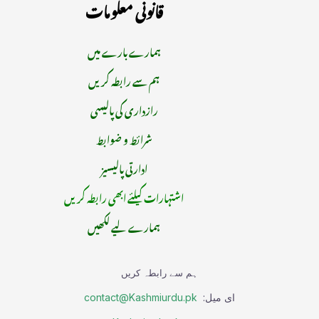
قانونی معلومات
ہمارے بارے میں
ہم سے رابطہ کریں
رازداری کی پالیسی
شرائط و ضوابط
ادارتی پالیسیز
اشتہارات کیلئے ابھی رابطہ کریں
ہمارے لیے لکھیں
ہم سے رابطہ کریں
ای میل:
contact@Kashmiurdu.pk