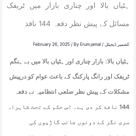
ہٹیاں بالا اور چناری بازار میں ٹریفک
مسائل کے پیش نظر دفعہ 144 نافذ
کشمیر ڈیجیٹل
/
Erum.jamal
/ By
February 26, 2025
ہٹیاں بالا: بازار چناری اور ہٹیاں بالا میں بے ہنگم
ٹریفک اور رانگ پارکنگ کے باعث عوام کو درپیش
مشکلات کے پیش نظر ضلعی انتظامیہ نے دفعہ
144 نافذ کر دی ہے۔ اس حکم کے تحت شاہراہ
سری نگر کے دونوں جانب گاڑیوں کی