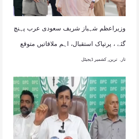
وزیراعظم شہباز شریف سعودی عرب پہنچ
گئے ، پرتپاک استقبال، اہم ملاقاتیں متوقع
تازہ ترین
,
کشمیر ڈیجیٹل