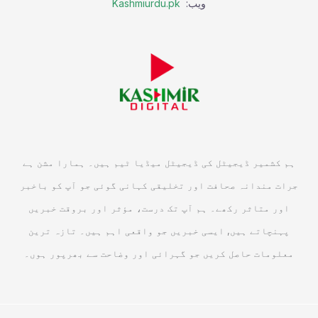
ویب:
Kashmiurdu.pk
ہم کشمیر ڈیجیٹل کی ڈیجیٹل میڈیا ٹیم ہیں۔ ہمارا مشن ہے
جرات مندانہ صحافت اور تخلیقی کہانی گوئی جو آپ کو باخبر
اور متاثر رکھے۔ ہم آپ تک درست، مؤثر اور بروقت خبریں
پہنچاتے ہیں, ایسی خبریں جو واقعی اہم ہیں۔ تازہ ترین
معلومات حاصل کریں جو گہرائی اور وضاحت سے بھرپور ہوں۔