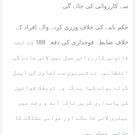
سے کارروائی کی جائے گی۔
حکم نامے کی خلاف ورزی کرنے والے افراد کے
خلاف ضابطہ فوجداری کی دفعہ 188 کے تحت
قانونی کارروائی عمل میں لائی جائے گی۔
انتظامیہ نے شہریوں سے تعاون کی اپیل
کرتے ہوئے کہا ہے کہ وہ ٹریفک قوانین
کی پاسداری کریں تاکہ آمد و رفت میں
بہتری لائی جا سکے اور عوامی مشکلات کا
خاتمہ ممکن ہو۔