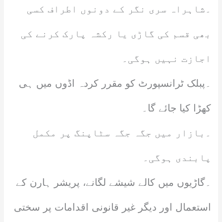
۔شاہراہ سری نگر کے دونوں اطراف کسی
بھی قسم کی گاڑی یا رکشہ پارک کرنے کی
اجازت نہیں ہوگی۔
۔پبلک ٹرانسپورٹ کو مقرر کردہ اڈوں میں ہی
کھڑا کیا جائے گا۔
۔بازار میں جگہ جگہ سٹاپنگ پر مکمل
پابندی ہوگی۔
۔گاڑیوں میں کالے شیشے لگانے، پریشر ہارن کے
استعمال اور دیگر غیر قانونی اقدامات پر سختی