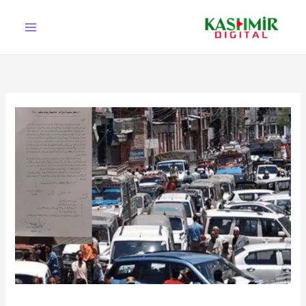
Ski
t
conten