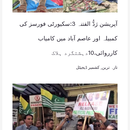
آپریشن رَدُّ الفتنہ 3:سکیورٹی فورسز کی
کمبیلہ اور عاصم آباد میں کامیاب
کارروائی،10دہشتگرد ہلاک
تازہ ترین
,
کشمیر ڈیجیٹل