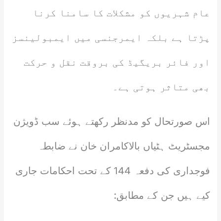
عام شہریوں کو مشکلات کا سامنا کرنا
پڑتا ہے بلکہ ایمرجنسی میں ایمبولینسز
اور فائر بریگیڈ کی بروقت نقل و حرکت
بھی متاثر ہوتی ہے۔
اس صورتحال کو مدنظر رکھتے ہوئے سب ڈویژن
مجسٹریٹ ہٹیاں بالاکامران خان نے ضابطہ
فوجداری کی دفعہ 144 کے تحت احکامات جاری
کیے ہیں جن کے مطابق: