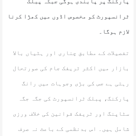
پارکنگ پر پابندی ہوگی جبکہ پبلک
ٹرانسپورٹ کو مخصوص اڈوں میں کھڑا کرنا
لازم ہوگا۔
تفصیلات کے مطابق چناری اور ہٹیاں بالا
بازار میں اکثر ٹریفک جام کی صورتحال
رہتی ہے جس کی بڑی وجوہات میں رانگ
پارکنگ، پبلک ٹرانسپورٹ کی جگہ جگہ
سٹاپنگ اور ٹریفک قوانین کی خلاف ورزی
شامل ہیں۔ اس بدنظمی کے باعث نہ صرف