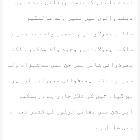
تودے تلے دب گئےتھے برفانی تودے میں
دبنے والوں میں منیر ولد عالمگیر
ساکنہ پھولاوائی ، تحصیل ولد سید میران
ساکنہ پھولاوائی، وحید ولد مشکور ساکنہ
پھولاوائی شامل ہیں جن میں سے شہزاد ولد
شیراز ساکنہ پھولاوائی معجزانہ طور پر
بچ گیا۔ تین کی تلاش جاری ہے ،ریسکیو
آپریشن میں مقامی لوگوں کی کثیر تعداد
بھی شامل ہے