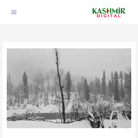
Ski
t
conten