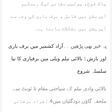
پاک فوج، پولیس مقامی لوگ ریسکیو
آپریشن میں شامل ، برف باری کی وجہ سے
آپریشن میں مشکلات سامنا ہے۔
یہ خبر بھی پڑھیں
۔۔
آزاد کشمیر میں برف باری
اور بارش : بالائی نیلم ویلی میں برفباری کا نیا
سلسلہ شروع
بالائی وادی نیلم کے سیاحتی مقام تا ئوبٹ سے
ملحقہ گاؤں دودگئیاں میں4 افراد برفانی