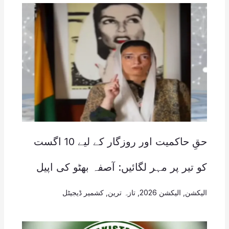
حقِ حاکمیت اور روزگار کے لیے 10 اگست
کو تیر پر مہر لگائیں: آصفہ بھٹو کی اپیل
الیکشن
,
الیکشن 2026
,
تازہ ترین
,
کشمیر ڈیجیٹل