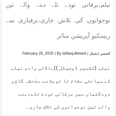
نیلم،برفانی تودے تلے دبنے والے تین
نوجوانوں کی تلاش جاری،برفباری سے
ریسکیو آپریشن متاثر
کشمیر ڈیجیٹل
/
Ishtiaq.Ahmed
/ By
February 25, 2025
نیلم (کشمیر ڈیجیٹل ))بالائی وادی نیلم
کے سیاحتی مقام تا ئوبٹ سے ملحقہ گاؤں
دودگئیاں میں برفانی تودے تلےدبنے
والے تین نوجوانوں کی تلاش جاری ۔