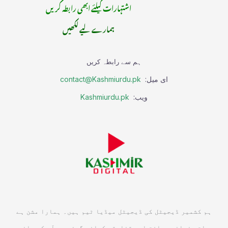
اشتہارات کیلئے ابھی رابطہ کریں
ہمارے لیے لکھیں
ہم سے رابطہ کریں
ای میل:
contact@Kashmiurdu.pk
ویب:
Kashmiurdu.pk
ہم کشمیر ڈیجیٹل کی ڈیجیٹل میڈیا ٹیم ہیں۔ ہمارا مشن ہے
جرات مندانہ صحافت اور تخلیقی کہانی گوئی جو آپ کو باخبر