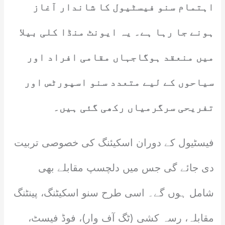
اہتمام سنو فیسٹیول کا شاندار آغاز
ہونے جا رہا ہے۔ یہ ایونٹ منڈا کلی بیلا
میں منعقد ہوگاجہاں مقامی افراد اور
سیاحوں کے لیے متعدد سنو اسپورٹس اور
تفریحی سرگرمیاں رکھی گئی ہیں۔
فیسٹیول کے دوران اسکیئنگ کی خصوصی تربیت
دی جائے گی جس میں دلچسپ مقابلے بھی
شامل ہوں گے۔ اسی طرح سنو اسکیٹنگ، پینٹنگ
مقابلہ، رسہ کشی (ٹگ آف وار)، فوڈ فیسٹ،