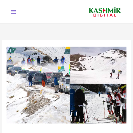
Ski
t
conten