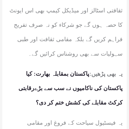
ثقافتی اسٹالز اور میڈیکل کیمپ بھی اس ایونٹ
کا حصہ ہوں گے جو شرکاء کو نہ صرف تفریح
فراہم کریں گے بلکہ مقامی ثقافت اور طبی
سہولیات سے بھی روشناس کرائیں گے۔
یہ بھی پڑھیں:
پاکستان بمقابلہ بھارت: کیا
پاکستان کی ناکامیوں نے سب سے بڑےرقابتی
کرکٹ مقابلے کی کشش ختم کر دی؟
یہ فیسٹیول سیاحت کے فروغ اور مقامی