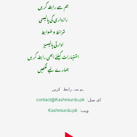
ہم سے رابطہ کریں
رازداری کی پالیسی
شرائط و ضوابط
ادارتی پالیسیز
اشتہارات کیلئے ابھی رابطہ کریں
ہمارے لیے لکھیں
ہم سے رابطہ کریں
ای میل:
contact@Kashmiurdu.pk
ویب:
Kashmiurdu.pk