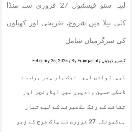
لیپہ سنو فیسٹیول 27 فروری سے منڈا
کلی بیلا میں شروع، تفریحی اور کھیلوں
کی سرگرمیاں شامل
کشمیر ڈیجیٹل
/
Erum.jamal
/ By
February 25, 2025
لیپہ: وادی لیپہ ایک بار پھر برف سے
ڈھکی حسین وادیوں میں ایڈونچر اور
ثقافت کے رنگ بکھیرنے کے لیے تیار
ہےکیونکہ 27 فروری سے پاک فوج کے زیر