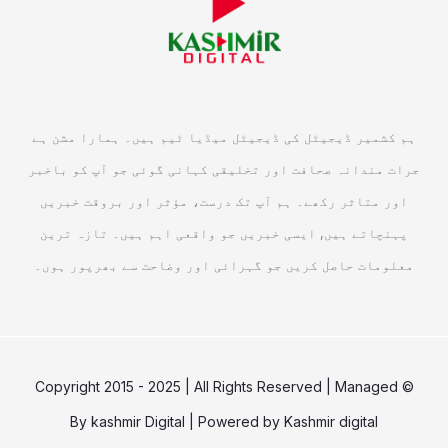
ہم کشمیر ڈیجیٹل کی ڈیجیٹل میڈیا ٹیم ہیں۔ ہمارا مشن ہے
جرات مندانہ صحافت اور تخلیقی کہانی گوئی جو آپ کو باخبر
اور متاثر رکھے۔ ہم آپ تک درست، مؤثر اور بروقت خبریں
پہنچاتے ہیں, ایسی خبریں جو واقعی اہم ہیں۔ تازہ ترین
معلومات حاصل کریں جو گہرائی اور وضاحت سے بھرپور ہوں۔
© Copyright 2015 - 2025 | All Rights Reserved | Managed
By
kashmir Digital
| Powered by
Kashmir digital