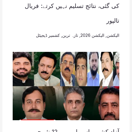
کی گئی، نتائج تسلیم نہیں کرتے: فریال
تالپور
الیکشن
,
الیکشن 2026
,
تازہ ترین
,
کشمیر ڈیجیٹل
آزاد کشمیر اسمبلی میں 12 نئے چہرے،