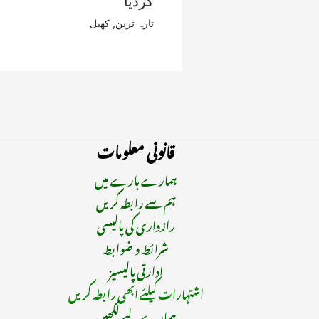
کردیا
تازہ ترین
,
کھیل
قانونی معلومات
ہمارے بارے میں
ہم سے رابطہ کریں
رازداری کی پالیسی
شرائط و ضوابط
ادارتی پالیسیز
اشتہارات کیلئے ابھی رابطہ کریں
ہمارے لیے لکھیں