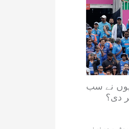
میوں نے سب
ر دی؟
میشہ سے سنسنی