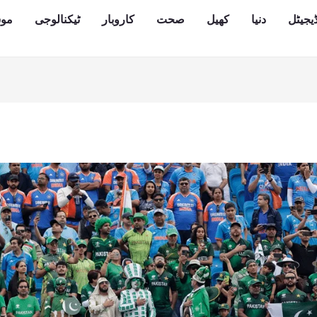
یجیٹل
دنیا
کھیل
صحت
کاروبار
ٹیکنالوجی
مو