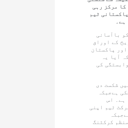
کا مرکز رہی
پاکستانی ٹیم
 ہے۔
کو باآسانی
یخ کے اوراق
اور پاکستان
ہ آیا یہ
وابستگی کی
ے فائنل میں شکست دی
کی ہےجبکہ
ہے۔ اس
رکٹ ٹیم اپنی
ےجبکہ
منظم کرکٹنگ