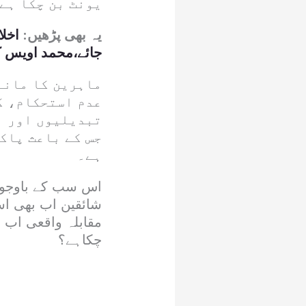
یونٹ بن چکا ہے
یہ بھی پڑھیں:
اخلا
جائے،محمد اویس ک
ماہرین کا مانن
عدم استحکام، ک
تبدیلیوں اور ب
جس کے باعث پاک
ہے۔
اس سب کے باوجود،
شائقین اب بھی اس
مقابلہ واقعی اب ب
چکاہے؟