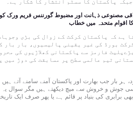
جبکہ پاکستان کا سسٹم انتشار کا شکار ہے۔
قی مصنوعی ذہانت اور مضبوط گورننس فریم ورک کو یق
ا اقوام متحدہ میں خطاب
ا ہے کہ پاکستان کرکٹ کے زوال کی بڑی وجوہات
رکٹ بورڈ کی غیر یقینی پالیسیوں، بار بار ک
ڑےپلیٹ فارمز سے پاکستانی کھلاڑیوں کی محرو
ستانی ٹیم عالمی سطح پر مسابقت کی دوڑ میں پ
 ہر بار جب بھارت اور پاکستان آمنے سامنے آتے ہیں 
ی جوش و خروش سے میچ دیکھتے ہیں مگر سوال یہ ہے
ھی برابری کی بنیاد پر قائم ہے یا پھر صرف ایک تاریخی