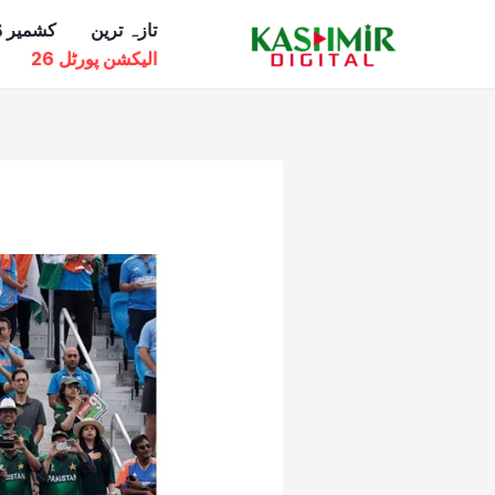
Ski
تازہ ترین
کشمیر ڈ
t
الیکشن پورٹل 26
conten