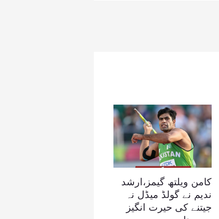
کامن ویلتھ گیمز،ارشد
ندیم نے گولڈ میڈل نہ
جیتنے کی حیرت انگیز