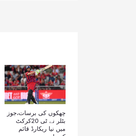
چھکوں کی برسات،جوز
بٹلر نے ٹی 20کرکٹ
میں نیا ریکارڈ قائم