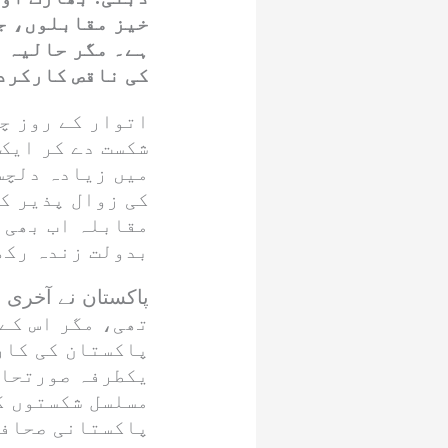
خیز مقابلوں، ج
ہے۔ مگر حالیہ 
کی ناقص کارکردگ
اتوار کے روز چ
شکست دے کر ایک 
میں زیادہ دلچس
کی زوال پذیر کر
مقابلہ اب بھی 
بدولت زندہ رکھ
تھی، مگر اس کے 
پاکستان کی کار
یکطرفہ صورتحال
مسلسل شکستوں ک
پاکستانی صحافی