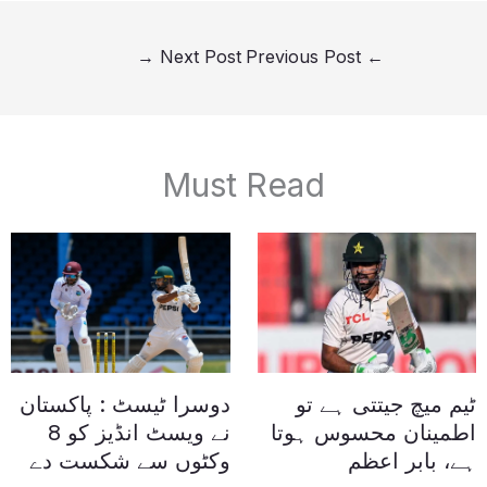
→
Next Post
Previous Post
←
Must Read
ٹیم میچ جیتتی ہے تو
دوسرا ٹیسٹ : پاکستان
اطمینان محسوس ہوتا
نے ویسٹ انڈیز کو 8
ہے، بابر اعظم
وکٹوں سے شکست دے