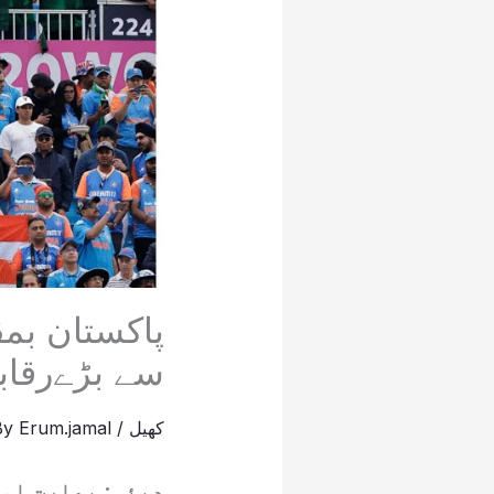
پاکستان بمق
سے بڑےرقاب
کھیل
/
Erum.jamal
By
دبئی: بھارت او