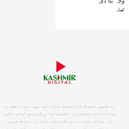
وجہ بتا دی
کھیل
ہم کشمیر ڈیجیٹل کی ڈیجیٹل میڈیا ٹیم ہیں۔ ہمارا مشن ہے
جرات مندانہ صحافت اور تخلیقی کہانی گوئی جو آپ کو باخبر
اور متاثر رکھے۔ ہم آپ تک درست، مؤثر اور بروقت خبریں
پہنچاتے ہیں, ایسی خبریں جو واقعی اہم ہیں۔ تازہ ترین