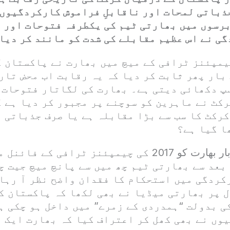
ذباتی لمحات اور ناقابلِ فراموش کارکردگیوں 
برسوں میں بھارتی ٹیم کی یکطرفہ فتوحات اور 
ی نے اس عظیم مقابلے کی شدت کو مانند کر دیا
یمپئنز ٹرافی کے میچ میں بھارت نے پاکستان 
بار پھر ثابت کر دیا کہ یہ رقابت اب محض تار
پ دکھائی دیتی ہے۔ بھارت کی لگاتار فتوحات 
کٹ نے ماہرین کو سوچنے پر مجبور کر دیا ہے ک
کرکٹ کا سب سے بڑا مقابلہ ہے یا صرف جذباتی 
ا گیا ہے؟
پاکستان نے آخری بار بھارت کو 2017 کی چیمپئنز ٹرافی ک
بعد سے بھارتی ٹیم چھ میں سے پانچ میچ جیت چ
کردگی میں استحکام کا فقدان واضح نظر آ رہا 
 پر بھارتی میڈیا نے بھی لکھا کہ پاکستان ک
ی بدولت “ہمدردی کے زمرے” میں داخل ہو چکی ہ
وں نے بھی کھل کر اعتراف کیا کہ بھارت ایک 