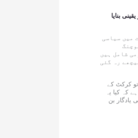
ینی بنایا
 میں سیاسی
وچنگ
می شامل ہیں
یچھے رہ گئی
تو کرکٹ کے
 کہ کیا یہ
 یادگار بن