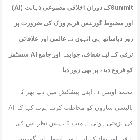
Summitکے دوران اخلاقی مصنوعی ذہانت (AI)
اور مضبوط گورننس فریم ورک کی ضرورت پر
زور دیاساتھ ہی انہوں نے عالمی اور علاقائی
ترقی کے لیے شفاف، جوابدہ اور جامع AI سسٹمز
کو فروغ دینے پر بھی زور دیا۔
محمد اویس نے اپنی پیشکش میں دنیا بھر کے
پالیسی سازوں کو مخاطب کرتے ہوئے کہا کہ AI
کی بڑھتی ہوئی اہمیت کے پیش نظر اس کی
ترقی اور نفاذ کے لیے ایسے اصول اور گورننس