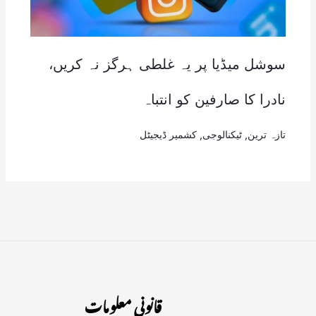
سوشل میڈیا پر یہ غلطی ہرگز نہ کریں،
نادرا کا صارفین کو انتباہ
تازہ ترین
,
ٹیکنالوجی
,
کشمیر ڈیجیٹل
قانونی معلومات