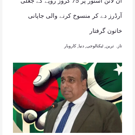
آن لائن اسٹور پر 75 کروڑ روپے کے جعلی
آرڈرز دے کر منسوخ کرنے والی جاپانی
خاتون گرفتار
تازہ ترین
,
ٹیکنالوجی
,
دنیا
,
کاروبار