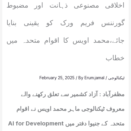
اخلاقی مصنوعی ذہانت اور مضبوط
گورننس فریم ورک کو یقینی بنایا
جائے،محمد اویس کا اقوام متحدہ میں
خطاب
ٹیکنالوجی
/
Erum.jamal
/ By
February 25, 2025
مظفرآباد : آزاد کشمیر سے تعلق رکھنے والے
معروف ٹیکنالوجی ماہر محمد اویس نے اقوام
متحدہ کے جنیوا دفتر میں AI for Development