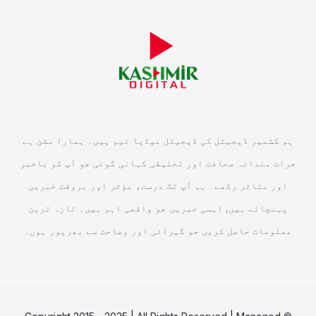
ہم کشمیر ڈیجیٹل کی ڈیجیٹل میڈیا ٹیم ہیں۔ ہمارا مشن ہے
جرات مندانہ صحافت اور تخلیقی کہانی گوئی جو آپ کو باخبر
اور متاثر رکھے۔ ہم آپ تک درست، مؤثر اور بروقت خبریں
پہنچاتے ہیں, ایسی خبریں جو واقعی اہم ہیں۔ تازہ ترین
معلومات حاصل کریں جو گہرائی اور وضاحت سے بھرپور ہوں۔