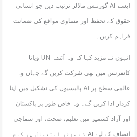
ایسے AI گورننس ماڈلز ترتیب دیں جو انسانی
حقوق کے تحفظ اور مساوی مواقع کی ضمانت
فراہم کریں۔
انہوں نے مزید کہا کہ وہ آئندہ UN ویانا
کانفرنس میں بھی شرکت کریں گے جہاں وہ
عالمی سطح پر AI پالیسیوں کی تشکیل میں اپنا
کردار ادا کریں گے۔ وہ خاص طور پر پاکستان
اور آزاد کشمیر میں تعلیم، صحت، اور سماجی
انصاف کے لیے AI کے مؤثر استعمال پر کام