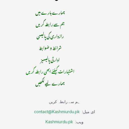
ہمارے بارے میں
ہم سے رابطہ کریں
رازداری کی پالیسی
شرائط و ضوابط
ادارتی پالیسیز
اشتہارات کیلئے ابھی رابطہ کریں
ہمارے لیے لکھیں
ہم سے رابطہ کریں
ای میل:
contact@Kashmiurdu.pk
ویب:
Kashmiurdu.pk