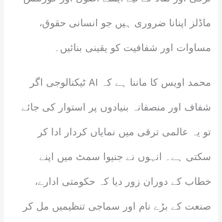
ماڈلز اپنانا ضروری ہیں جو انسانی حقوق،
مساوات اور شفافیت کو یقینی بنائیں۔
محمد اویس کا ماننا ہے کہ AI ٹیکنالوجی اگر
شفاف اور منصفانہ بنیادوں پر استوار کی جائے
تو یہ عالمی ترقی میں نمایاں کردار ادا کر
سکتی ہے۔ انہوں نے جنیوا سمٹ میں اپنے
خطاب کے دوران زور دیا کہ حکومتی ادارے،
صنعت کے بڑے نام اور سماجی تنظیمیں مل کر