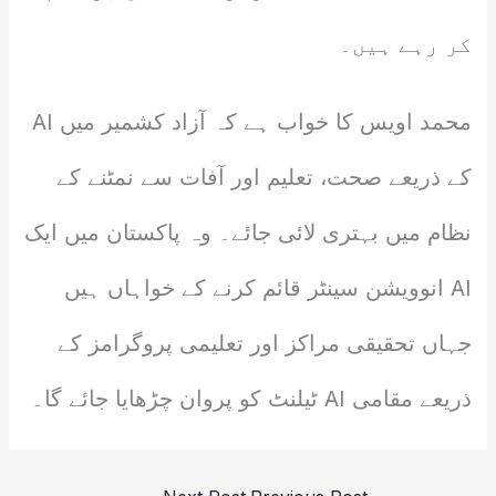
کر رہے ہیں۔
محمد اویس کا خواب ہے کہ آزاد کشمیر میں AI
کے ذریعے صحت، تعلیم اور آفات سے نمٹنے کے
نظام میں بہتری لائی جائے۔ وہ پاکستان میں ایک
AI انوویشن سینٹر قائم کرنے کے خواہاں ہیں
جہاں تحقیقی مراکز اور تعلیمی پروگرامز کے
ذریعے مقامی AI ٹیلنٹ کو پروان چڑھایا جائے گا۔