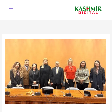
Ski
t
conten