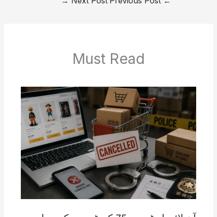
→
Next Post
Previous Post
←
Must Read