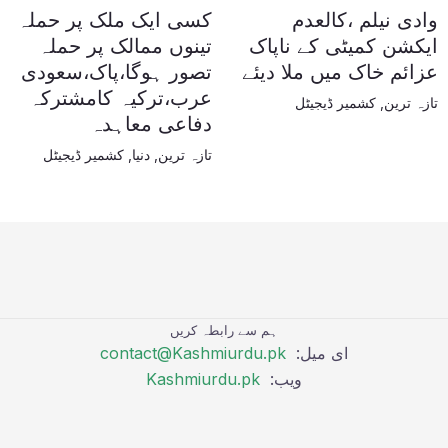
وادی نیلم ،کالعدم
کسی ایک ملک پر حملہ
ایکشن کمیٹی کے ناپاک
تینوں ممالک پر حملہ
عزائم خاک میں ملا دیئے
تصور ہوگا،پاک،سعودی
عرب،ترکیہ کامشترکہ
تازہ ترین
,
کشمیر ڈیجیٹل
دفاعی معاہدہ
تازہ ترین
,
دنیا
,
کشمیر ڈیجیٹل
ہم سے رابطہ کریں
ای میل:
contact@Kashmiurdu.pk
ویب:
Kashmiurdu.pk