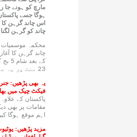
مارچ کو ہونے جا 
ہوگا جسے پاکستان
چاند کو گرہن لگنا
23 منٹ پر یہ عمل مکمل طور پر اختتام پذیر ہوگا۔
یہ بھی پڑھیں:
جنرل
فیکٹ چیک میں بھار
پاکستان کے علاوہ 
مقامات پر بھی دیک
اہم موقع ہوگا کی
مزید پڑھیں:
یوٹیوب
گیا، افغانی میڈیا نے