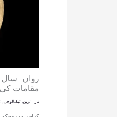
رواں سال 
مقامات کی 
تازہ ترین
,
ٹیکنالوجی
,
ک