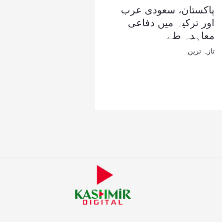
پاکستان، سعودی عرب
اور ترکیہ میں دفاعی
معاہدہ طے
تازہ ترین