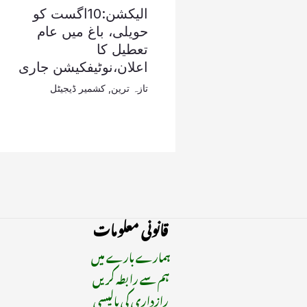
الیکشن:10اگست کو
حویلی، باغ میں عام
تعطیل کا
اعلان،نوٹیفکیشن جاری
تازہ ترین
,
کشمیر ڈیجیٹل
قانونی معلومات
ہمارے بارے میں
ہم سے رابطہ کریں
رازداری کی پالیسی