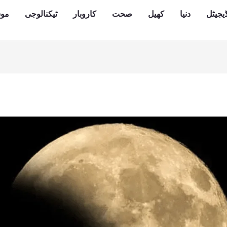
یجیٹل
دنیا
کھیل
صحت
کاروبار
ٹیکنالوجی
مو