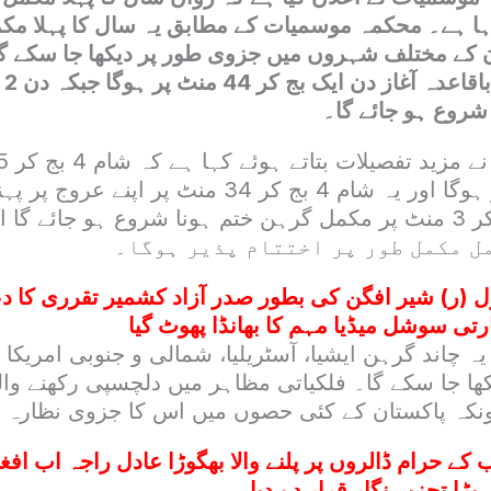
رہا ہے۔ محکمہ موسمیات کے مطابق یہ سال کا پہلا مک
 کے مختلف شہروں میں جزوی طور پر دیکھا جا سکے گا
 شروع ہو جائے گا۔
چاند گرہن کا آغاز ہوگا اور یہ شام 4 بج کر 34 منٹ پ
 (ر) شیر افگن کی بطور صدر آزاد کشمیر تقرری کا دعوی
تی سوشل میڈیا مہم کا بھانڈا پھوٹ گیا
یہ چاند گرہن ایشیا، آسٹریلیا، شمالی و جنوبی امریکا 
ھا جا سکے گا۔ فلکیاتی مظاہر میں دلچسپی رکھنے والو
ونکہ پاکستان کے کئی حصوں میں اس کا جزوی نظارہ کی
 کے حرام ڈالروں پر پلنے والا بھگوڑا عادل راجہ اب افغا
 بڑا تجزیہ نگار قرار دے دیا