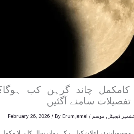
کامکمل چاند گرہن کب ہوگا؟
تفصیلات سامنے آگئیں
شمیر ڈیجیٹل
,
موسم
/
Erum.jamal
/ By
February 26, 2026