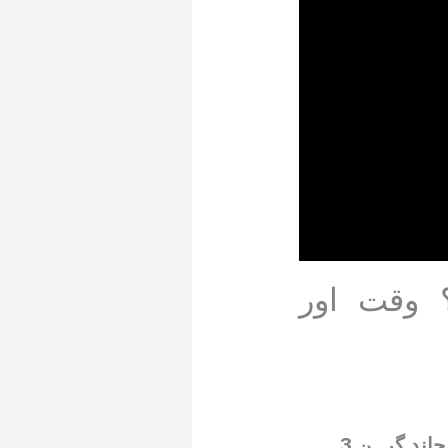
 وقت اور
کراچی سے محکمہ موسمیات نے اعلان کیا ہے کہ رواں سال کا پہلا مکمل چاند گرہن 3