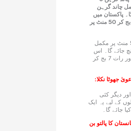
مل چاند گرہن
۔ پاکستان میں
اس چاند گرہن کا باقاعدہ آغاز دن ایک بج کر 44 منٹ پر ہوگا جبکہ دن 2 بج کر 50 منٹ پر
محکمہ موسمیات نے مزید تفصیلات بتاتے ہوئے کہا ہے کہ شام 4 بج کر 5 منٹ پر مکمل
ر اپنے عروج پر پہنچ جائے گا۔ اس
کے بعد شام 5 بج کر 3 منٹ پر مکمل گرہن ختم ہونا شروع ہو جائے گا اور رات 7 بج کر
ٰ جھوٹا نکلا:
اور دیگر کئی
ں کے لیے یہ ایک
ا جائے گا۔
نستان کا پالتو بن