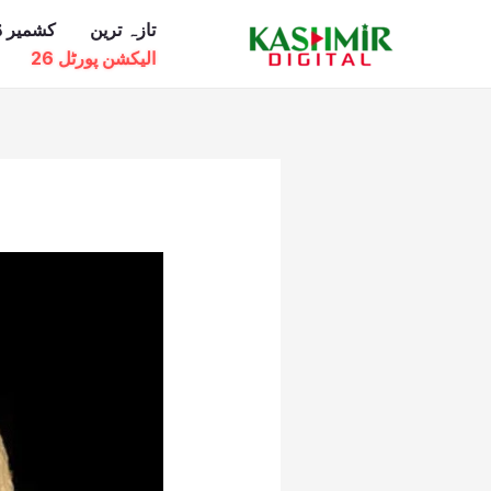
Ski
تازہ ترین
کشمیر ڈ
t
الیکشن پورٹل 26
conten