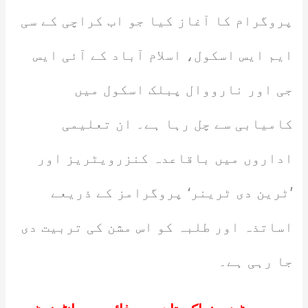
پروگرام کا آغاز کیا جو اب کراچی کے سی
ایم ایس اسکول، اسلام آباد کے آئی ایس
جی اور نارووال پبلک اسکول میں
کامیابی سے چل رہا ہے۔ ان تعلیمی
اداروں میں باقاعدہ کنزرویٹریز اور
’ٹرین دی ٹرینر‘ پروگرامز کے ذریعے
اساتذہ اور طلبہ کو اس مشن کی تربیت دی
جا رہی ہے۔