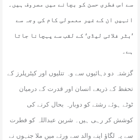
سے اس فطری حسن کو بچانے میں مصروف ہیں۔
انہیں ان کے غیر معمولی کام کی وجہ سے
’بٹر فلائی لیڈی‘ کے لقب سے پہچانا جاتا
ہے۔
گزشتہ دو دہائیوں سے وہ تتلیوں اور کیٹرپلرز کے
تحفظ کے ذریعے انسان اور قدرت کے درمیان
ٹوٹے ہوئے رشتے کو دوبارہ بحال کرنے کی
کوشش کر رہی ہیں۔ شرین عبداللہ کو فطرت
سے یہ لگاؤ اپنے والد سے ورثے میں ملا جنہوں نے