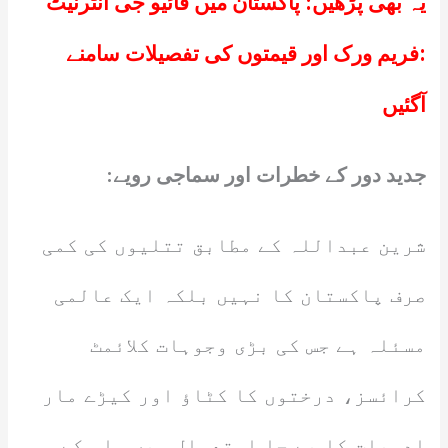
یہ بھی پڑھیں:
پاکستان میں فائیو جی انٹرنیٹ
:فریم ورک اور قیمتوں کی تفصیلات سامنے
آگئیں
جدید دور کے خطرات اور سماجی رویے:
شرین عبداللہ کے مطابق تتلیوں کی کمی
صرف پاکستان کا نہیں بلکہ ایک عالمی
مسئلہ ہے جس کی بڑی وجوہات کلائمٹ
کرائسز، درختوں کا کٹاؤ اور کیڑے مار
ادویات کا بے جا استعمال ہیں۔ اس کے