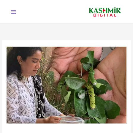
Ski
t
conten