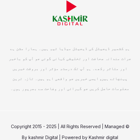
ہم کشمیر ڈیجیٹل کی ڈیجیٹل میڈیا ٹیم ہیں۔ ہمارا مشن ہے
جرات مندانہ صحافت اور تخلیقی کہانی گوئی جو آپ کو باخبر
اور متاثر رکھے۔ ہم آپ تک درست، مؤثر اور بروقت خبریں
پہنچاتے ہیں, ایسی خبریں جو واقعی اہم ہیں۔ تازہ ترین
معلومات حاصل کریں جو گہرائی اور وضاحت سے بھرپور ہوں۔
© Copyright 2015 - 2025 | All Rights Reserved | Managed
By
kashmir Digital
| Powered by
Kashmir digital