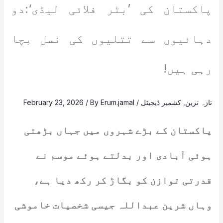
پاکستان کی ’بٹر فلائی لیڈی‘:دو
دہائیوں سے تتلیوں کی نسل بچا
رہی ہیں!
تازہ ترین
,
کشمیر ڈیجیٹل
/
Erum.jamal
/ By
February 23, 2026
پاکستان کے بڑے شہروں میں جہاں بڑھتی
ہوئی آبادی اور بدلتے ہوئے موسم نے
قدرتی توازن کو بگاڑ کر رکھ دیا ہے،
وہاں شرین عبداللہ جیسی شخصیات خاموشی