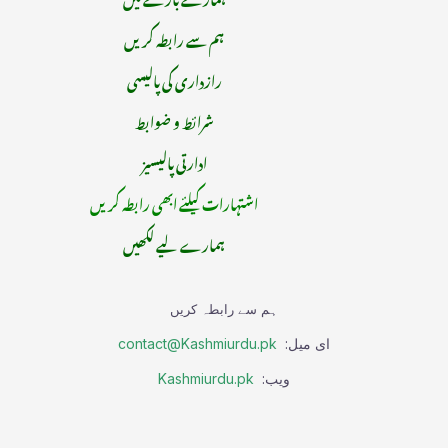
ہم سے رابطہ کریں
رازداری کی پالیسی
شرائط و ضوابط
ادارتی پالیسیز
اشتہارات کیلئے ابھی رابطہ کریں
ہمارے لیے لکھیں
ہم سے رابطہ کریں
ای میل:
contact@Kashmiurdu.pk
ویب:
Kashmiurdu.pk