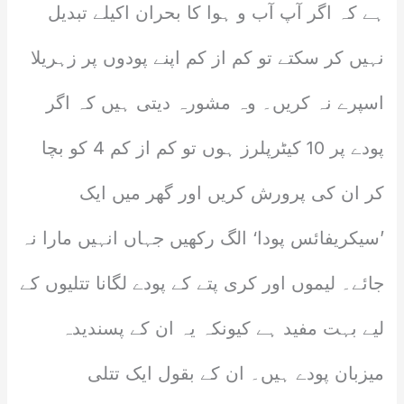
ہے کہ اگر آپ آب و ہوا کا بحران اکیلے تبدیل
نہیں کر سکتے تو کم از کم اپنے پودوں پر زہریلا
اسپرے نہ کریں۔ وہ مشورہ دیتی ہیں کہ اگر
پودے پر 10 کیٹرپلرز ہوں تو کم از کم 4 کو بچا
کر ان کی پرورش کریں اور گھر میں ایک
’سیکریفائس پودا‘ الگ رکھیں جہاں انہیں مارا نہ
جائے۔ لیموں اور کری پتے کے پودے لگانا تتلیوں کے
لیے بہت مفید ہے کیونکہ یہ ان کے پسندیدہ
میزبان پودے ہیں۔ ان کے بقول ایک تتلی