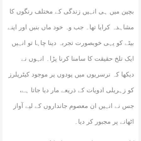
بچپن میں ہی انہیں زندگی کے مختلف رنگوں کا
مشاہدہ کرایا تھا۔ جب وہ خود ماں بنیں اور اپنے
بیٹے کو یہی خوبصورت تجربہ دینا چاہا تو انہیں
ایک تلخ حقیقت کا سامنا کرنا پڑا۔ انہوں نے
دیکھا کہ نرسریوں میں پودوں پر موجود کیٹرپلرز
کو زہریلی ادویات کے ذریعے مار دیا جاتا ہے،
جس نے انہیں ان معصوم جانداروں کے لیے آواز
اٹھانے پر مجبور کر دیا۔