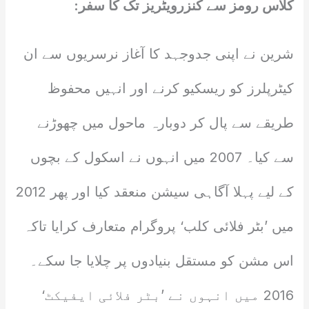
کلاس رومز سے کنزرویٹریز تک کا سفر:
شرین نے اپنی جدوجہد کا آغاز نرسریوں سے ان
کیٹرپلرز کو ریسکیو کرنے اور انہیں محفوظ
طریقے سے پال کر دوبارہ ماحول میں چھوڑنے
سے کیا۔ 2007 میں انہوں نے اسکول کے بچوں
کے لیے پہلا آگاہی سیشن منعقد کیا اور پھر 2012
میں ’بٹر فلائی کلب‘ پروگرام متعارف کرایا تاکہ
اس مشن کو مستقل بنیادوں پر چلایا جا سکے۔
2016 میں انہوں نے ’بٹر فلائی ایفیکٹ‘