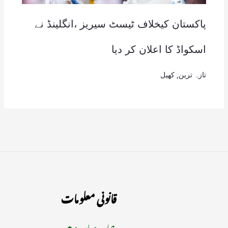
پاکستان کیخلاف ٹیسٹ سیریز ،انگلینڈ نے
اسکواڈ کا اعلان کر دیا
تازہ ترین
,
کھیل
قانونی معلومات
ہمارے بارے میں