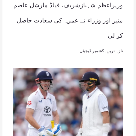
وزیراعظم شہبازشریف، فیلڈ مارشل عاصم
منیر اور وزراء نے عمرہ کی سعادت حاصل
کر لی
تازہ ترین
,
کشمیر ڈیجیٹل