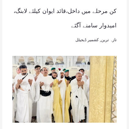
کن مرحلے میں داخل،قائد ایوان کیلئے لابنگ،
امیدوار سامنے آگئے
تازہ ترین
,
کشمیر ڈیجیٹل