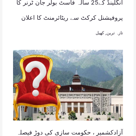
انگلینڈ کے25 سالہ فاسٹ بولر جان ٹرنر کا
پروفیشنل کرکٹ سے ریٹائرمنٹ کا اعلان
تازہ ترین
,
کھیل
آزادکشمیر ، حکومت سازی کی دوڑ فیصلہ