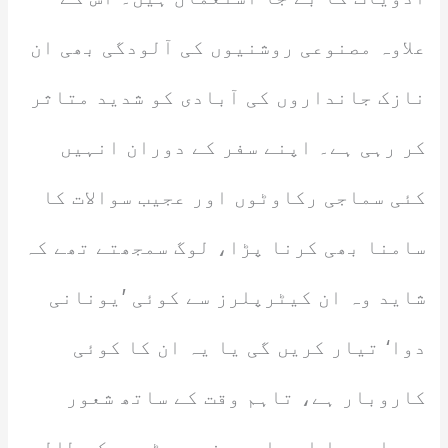
علاوہ مصنوعی روشنیوں کی آلودگی بھی ان
نازک جانداروں کی آبادی کو شدید متاثر
کر رہی ہے۔ اپنے سفر کے دوران انہیں
کئی سماجی رکاوٹوں اور عجیب سوالات کا
سامنا بھی کرنا پڑا، لوگ سمجھتے تھے کہ
شاید وہ ان کیٹرپلرز سے کوئی ’یونانی
دوا‘ تیار کریں گی یا یہ ان کا کوئی
کاروبار ہے، تاہم وقت کے ساتھ شعور
بیدار ہوا اور اب یونیورسٹیوں کے طالب