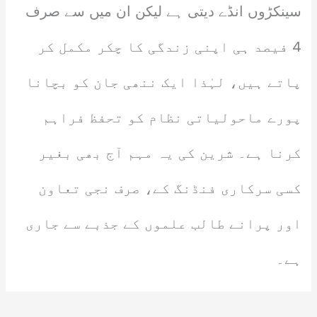
سینکڑوں انڈے دیتی ہے لیکن ان میں سے صرف
4 فیصد ہی اپنی زندگی کا چکر مکمل کر
پاتے ہیں، لہٰذا ایک ننھی جان کو بچانا
پورے ماحولیاتی نظام کو تحفظ فراہم
کرنا ہے۔ شرین کی یہ مہم آج بھی بغیر
کسی سرکاری فنڈنگ کے، صرف نجی تعاون
اور پرانے طالب علموں کے جذبے سے جاری
ہے۔