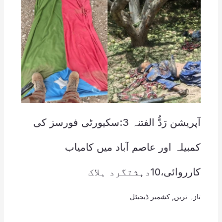
آپریشن رَدُّ الفتنہ 3:سکیورٹی فورسز کی
کمبیلہ اور عاصم آباد میں کامیاب
کارروائی،10دہشتگرد ہلاک
تازہ ترین
,
کشمیر ڈیجیٹل