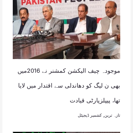
موجودہ چیف الیکشن کمشنر نے 2016میں
بھی ن لیگ کو دھاندلی سے اقتدار میں لایا
تھا، پیپلزپارٹی قیادت
تازہ ترین
,
کشمیر ڈیجیٹل