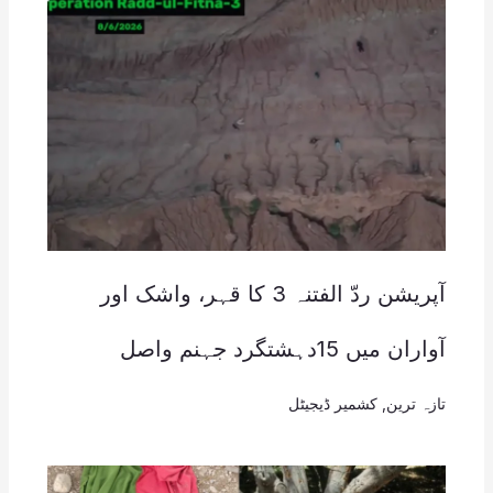
آپریشن ردّ الفتنہ 3 کا قہر، واشک اور
آواران میں 15دہشتگرد جہنم واصل
تازہ ترین
,
کشمیر ڈیجیٹل