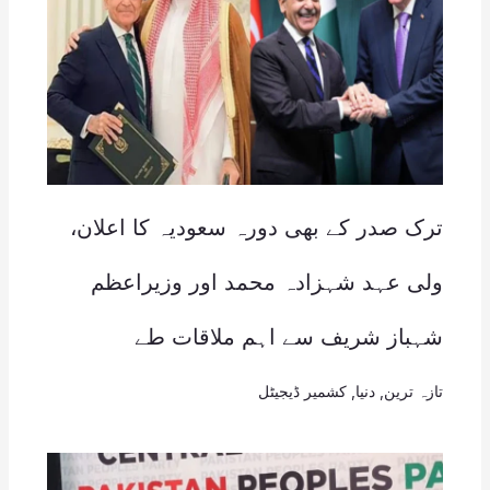
ترک صدر کے بھی دورہ سعودیہ کا اعلان،
ولی عہد شہزادہ محمد اور وزیراعظم
شہباز شریف سے اہم ملاقات طے
تازہ ترین
,
دنیا
,
کشمیر ڈیجیٹل