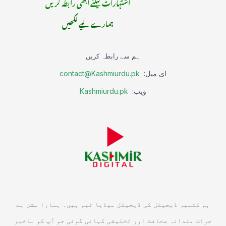
اشتہارات کیلئے ابھی رابطہ کریں
ہمارے لیے لکھیں
ہم سے رابطہ کریں
ای میل:
contact@Kashmiurdu.pk
ویب:
Kashmiurdu.pk
ہم کشمیر ڈیجیٹل کی ڈیجیٹل میڈیا ٹیم ہیں۔ ہمارا مشن ہے
جرات مندانہ صحافت اور تخلیقی کہانی گوئی جو آپ کو باخبر