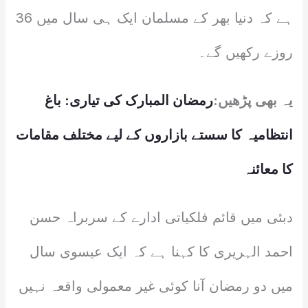
ہے کہ دنیا بھر کے مسلمان ایک ہی سال میں 36
روزے رکھیں گے۔
یہ بھی پڑھیں:
رمضان المبارک کی تیاری: باغ
انتظامیہ کا سستے بازاروں کے لیے مختلف مقامات
کا معائنہ
دبئی میں قائم فلکیاتی ادارے کے سربراہ حسن
احمد الہریری کا کہنا ہے کہ ایک عیسوی سال
میں دو رمضان آنا کوئی غیر معمولی واقعہ نہیں