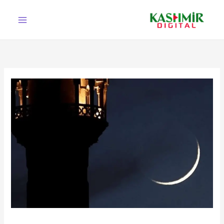
Ski
t
conten