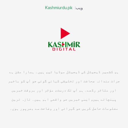
ویب:
Kashmiurdu.pk
ہم کشمیر ڈیجیٹل کی ڈیجیٹل میڈیا ٹیم ہیں۔ ہمارا مشن ہے
جرات مندانہ صحافت اور تخلیقی کہانی گوئی جو آپ کو باخبر
اور متاثر رکھے۔ ہم آپ تک درست، مؤثر اور بروقت خبریں
پہنچاتے ہیں, ایسی خبریں جو واقعی اہم ہیں۔ تازہ ترین
معلومات حاصل کریں جو گہرائی اور وضاحت سے بھرپور ہوں۔