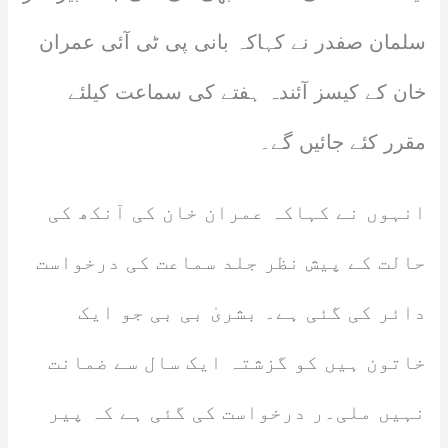
سلمان صفدر نے کہاکہ بانی پی ٹی آئی عمران
خان کے کیسز آئندہ ہفتے کی سماعت کیلئے
مقرر کئے جائیں گے۔
انہوں نے کہاکہ عمران خان کی آنکھ کی
حالت کے پیش نظر جلد سماعت کی درخواست
دائر کی گئی ہے۔ بشریٰ بی بی جو ایک
خاتون ہیں کو گزشتہ ایک سال سے ضمانت
نہیں ملی۔ر درخواست کی گئی ہے کہ پیر