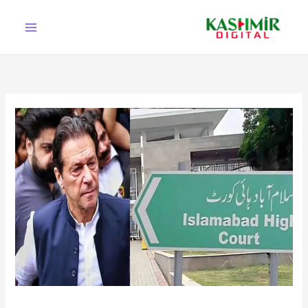
Ski
t
conten