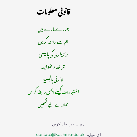
قانونی معلومات
ہمارے بارے میں
ہم سے رابطہ کریں
رازداری کی پالیسی
شرائط و ضوابط
ادارتی پالیسیز
اشتہارات کیلئے ابھی رابطہ کریں
ہمارے لیے لکھیں
ہم سے رابطہ کریں
ای میل:
contact@Kashmiurdu.pk