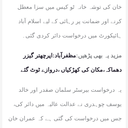
خان کی توشہ خانہ ٹو کیس میں سزا معطل
کرنے اور ضمانت پر رہائی کے لیے اسلام آباد
ہائیکورٹ میں درخواست دائر کردی گئی۔
مزید یہ بھی پڑھیں:
مظفرآباد:اپرچھتر گیزر
دھماکہ،مکان کی کھڑکیاں ،دروازے ٹوٹ گئے
یہ درخواست بیرسٹر سلمان صفدر اور خالد
یوسف چوہدری نے عدالت عالیہ میں دائر کی،
جس میں درخواست کی گئی ہے کہ عمران خان