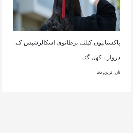
پاکستانیوں کیلئے برطانوی اسکالرشپس کے
دروازے کھل گئے
تازہ ترین
,
دنیا