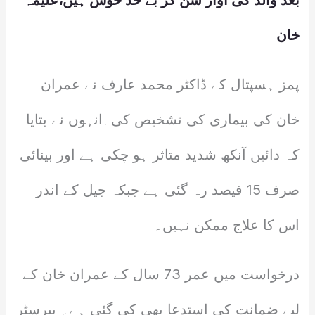
بعد والد کی آواز سن کر بے حد خوش ہیں،علیمہ
خان
پمز ہسپتال کے ڈاکٹر محمد عارف نے عمران
خان کی بیماری کی تشخیص کی۔انہوں نے بتایا
کہ دائیں آنکھ شدید متاثر ہو چکی ہے اور بینائی
صرف 15 فیصد رہ گئی ہے جبکہ جیل کے اندر
اس کا علاج ممکن نہیں۔
درخواست میں عمر 73 سال کے عمران خان کے
لیے ضمانت کی استدعا بھی کی گئی ہے۔ بیرسٹر