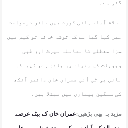
گئی ہے۔
اسلام آباد ہائی کورٹ میں دائر درخواست
میں کہا گیا ہے کہ توشہ خانہ ٹو کیس میں
سزا معطلی کا معاملہ میرٹ اور طبی
وجوہات کی بنیاد پر جائز ہے، کیونکہ
بانی پی ٹی آئی عمران خان دائیں آنکھ
کی سنگین بیماری میں مبتلا ہیں۔
مزید یہ بھی پڑھیں:
عمران خان کے بیٹے عرصے