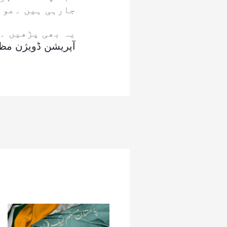
جارہی ہیں ۔عوا
یہ بھی پڑھیں ۔
آپریشن ڈویژن مظف