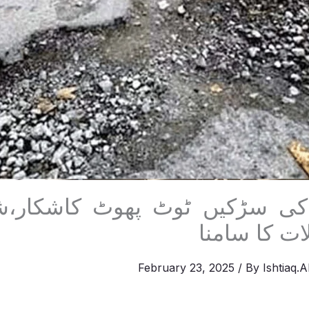
د کی سڑکیں ٹوٹ پھوٹ کاشکار،ش
ت کا سامنا
February 23, 2025
/ By
Ishtiaq.