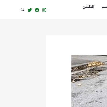
سم
الیکشن
Search