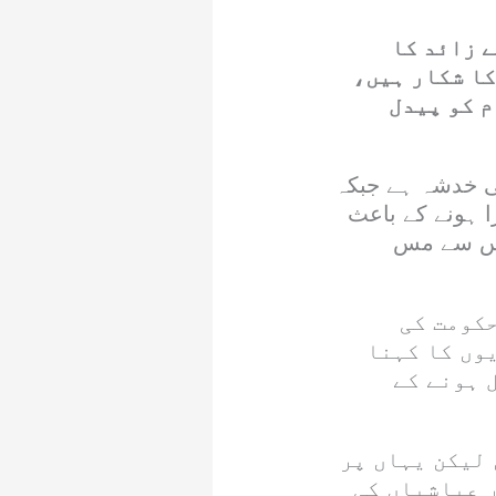
 زائد کا
ا شکار ہیں،
م کو پیدل
ھی خدشہ ہے جبکہ
ا ہونے کے باعث
 ٹس سے مس
کومت کی
وں کا کہنا
 ہونے کے
 لیکن یہاں پر
 عیاشیاں کی