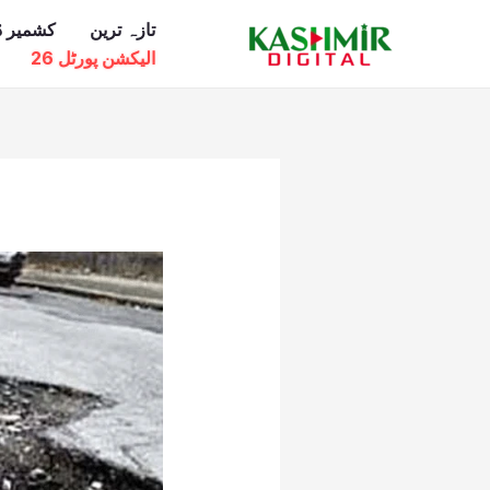
Ski
تازہ ترین
کشمیر ڈ
t
الیکشن پورٹل 26
conten