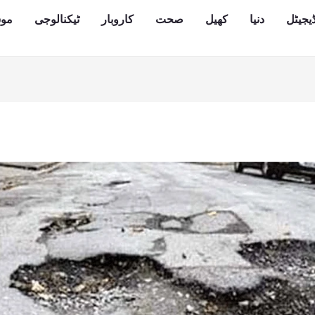
یجیٹل
دنیا
کھیل
صحت
کاروبار
ٹیکنالوجی
مو