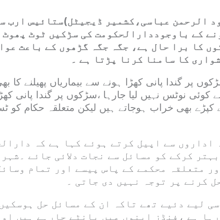
ود الرحمن عباسی،کشمیر ڈیجیٹل)ستائیس ارب سے
نے کے باوجوددارالحکومت کی سڑکیں ٹوٹ پھوٹ ک
ں کا برا حال ہے، جگہ جگہ گڑھوں کے باعث عوا
واری کا سامنا کرنا پڑتا ہے ۔
وں پر گندا پانی کھڑا ہونے سے بیماریاں پھیلنے کا ب
وئی نوٹس نہیں لیا جارہا ،سڑکوں پر گندا پانی کھڑ
 کپڑے بھی خراب ہوجاتے ہیں لیکن متعلقہ حکام کو
 اداروں سے اپیل کرتے ہوئے کہا ہے کہ دارالح
ہتر کرکے کو مسائل سے نجات دلائی جائے ۔شہری
ور متعلقہ محکمے کے پاس پیسے اور تمام وسائل
ل کرنے پر توجہ نہیں دی جاتی ۔
سی لیے دئیے تھے تاکہ ان کے مسائل حل ہوسکیں
رہا ہے ،فنڈز اپنوں میں بانٹے جارہے ہیں اور