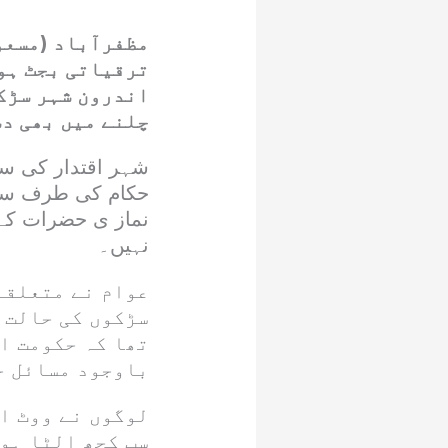
مظفرآباد (مسع
ترقیاتی بجٹ ہو
اندرون شہر سڑکو
چلنے میں بھی دش
شہر اقتدار کی سڑک
حکام کی طرف سے ک
نماز ی حضرات کے
نہیں۔
عوام نے متعلقہ
سڑکوں کی حالت ب
تھا کہ حکومت ا
باوجود مسائل ح
لوگوں نے ووٹ ا
سب کچھ الٹا ہو