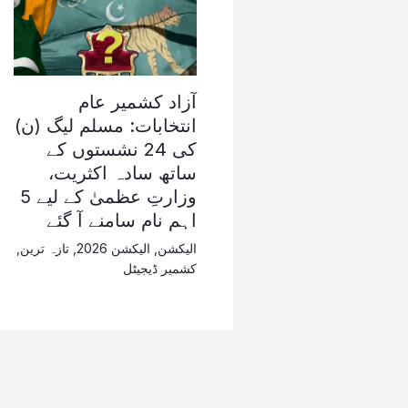
آزاد کشمیر عام
انتخابات: مسلم لیگ (ن)
کی 24 نشستوں کے
ساتھ سادہ اکثریت،
وزارتِ عظمیٰ کے لیے 5
اہم نام سامنے آ گئے
الیکشن
,
الیکشن 2026
,
تازہ ترین
,
کشمیر ڈیجیٹل