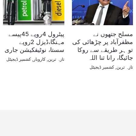
مسلح جتھوں نے
پیٹرول 4روپے 45پیسے
مظفرآباد پر چڑھائی کی
مہنگا،ڈیزل 2روپے
تو ہر طریقے سے روکا
سستا، نوٹیفکیشن جاری
جائیگا، رانا ثنا اللہ
تازہ ترین
,
کاروبار
,
کشمیر ڈیجیٹل
تازہ ترین
,
کشمیر ڈیجیٹل