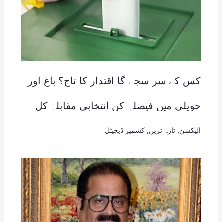
کس کے سر سجے گا اقتدار کا تاج؟ باغ اور
حویلی میں فیصلہ کن انتخابی مقابلہ کل
الیکشن
,
تازہ ترین
,
کشمیر ڈیجیٹل