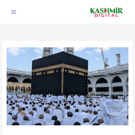
Ski
t
conten