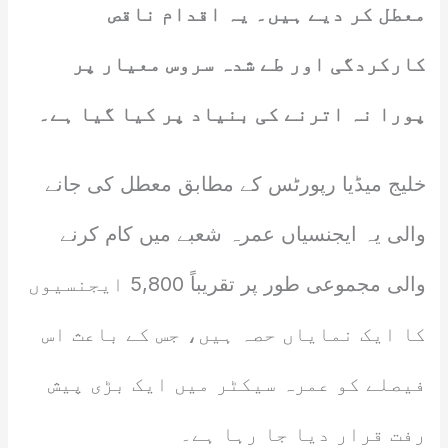
معطل کر دیے ہیں۔ یہ اقدام ناقص
کارکردگی اور طے شدہ سروس معیار پر
پورا نہ اترنے کی بنیاد پر کیا گیا ہے۔
خلیج میڈیا رپورٹس کے مطابق معطل کی جانے
والی یہ ایجنسیاں عمرہ شعبے میں کام کرنے
والی مجموعی طور پر تقریباً 5,800 ایجنسیوں
کا ایک نمایاں حصہ ہیں، جس کے باعث اس
فیصلے کو عمرہ سیکٹر میں ایک بڑی پیش
رفت قرار دیا جا رہا ہے۔