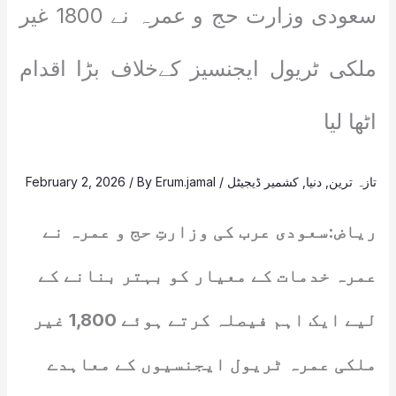
سعودی وزارت حج و عمرہ نے 1800 غیر
ملکی ٹریول ایجنسیز کےخلاف بڑا اقدام
اٹھا لیا
تازہ ترین
,
دنیا
,
کشمیر ڈیجیٹل
/
Erum.jamal
/ By
February 2, 2026
ریاض:سعودی عرب کی وزارتِ حج و عمرہ نے
عمرہ خدمات کے معیار کو بہتر بنانے کے
لیے ایک اہم فیصلہ کرتے ہوئے 1,800 غیر
ملکی عمرہ ٹریول ایجنسیوں کے معاہدے