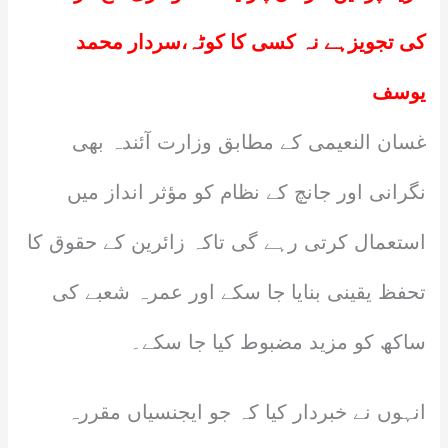
کی تجویزہے نہ کسی کا کوٹہ،سردار محمد
یوسف
غسان النعیمی کے مطابق وزارت آئندہ بھی
نگرانی اور جانچ کے نظام کو مؤثر انداز میں
استعمال کرتی رہے گی تاکہ زائرین کے حقوق کا
تحفظ یقینی بنایا جا سکے اور عمرہ شعبے کی
ساکھ کو مزید مضبوط کیا جا سکے۔
انہوں نے خبردار کیا کہ جو ایجنسیاں مقررہ