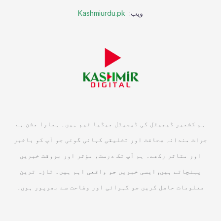
ویب:
Kashmiurdu.pk
ہم کشمیر ڈیجیٹل کی ڈیجیٹل میڈیا ٹیم ہیں۔ ہمارا مشن ہے
جرات مندانہ صحافت اور تخلیقی کہانی گوئی جو آپ کو باخبر
اور متاثر رکھے۔ ہم آپ تک درست، مؤثر اور بروقت خبریں
پہنچاتے ہیں, ایسی خبریں جو واقعی اہم ہیں۔ تازہ ترین
معلومات حاصل کریں جو گہرائی اور وضاحت سے بھرپور ہوں۔