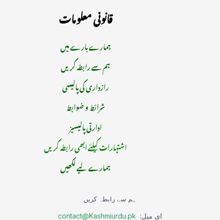
قانونی معلومات
ہمارے بارے میں
ہم سے رابطہ کریں
رازداری کی پالیسی
شرائط و ضوابط
ادارتی پالیسیز
اشتہارات کیلئے ابھی رابطہ کریں
ہمارے لیے لکھیں
ہم سے رابطہ کریں
ای میل:
contact@Kashmiurdu.pk