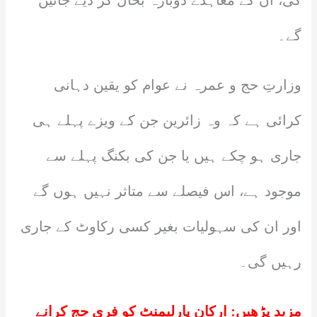
گی، ان کے معاہدے دوبارہ بحال کر دیے جائیں
گے۔
وزارتِ حج و عمرہ نے عوام کو یقین دہانی
کرائی ہے کہ وہ زائرین جن کے ویزے پہلے ہی
جاری ہو چکے ہیں یا جن کی بکنگ پہلے سے
موجود ہے، اس فیصلے سے متاثر نہیں ہوں گے
اور ان کی سہولیات بغیر کسی رکاوٹ کے جاری
رہیں گی۔
مزید پڑھیں:
ارکان پارلیمنٹ کو فری حج کرانے