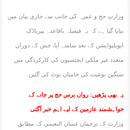
وزارتِ حج و عمرہ کی جانب سے جاری بیان میں
بتایا گیا ہے کہ یہ فیصلہ باقاعدہ پیریاڈک
ایویلیوایشن کے بعد سامنے آیا، جس کے دوران
متعدد غیر ملکی ایجنسیوں کی کارکردگی میں
سنگین نوعیت کی خامیاں نوٹ کی گئیں۔
یہ بھی پڑھیں:
رواں برس حج پر جانے کے
خواہشمند عازمین کے لیے اہم خبر آگئی
وزارت کے ترجمان غسان النعیمی کے مطابق