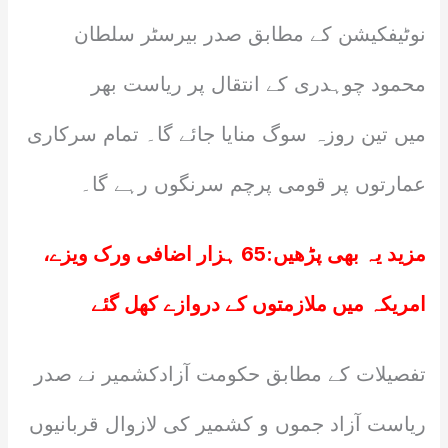
نوٹیفکیشن کے مطابق صدر بیرسٹر سلطان
محمود چوہدری کے انتقال پر ریاست بھر
میں تین روزہ سوگ منایا جائے گا۔ تمام سرکاری
عمارتوں پر قومی پرچم سرنگوں رہے گا۔
مزید یہ بھی پڑھیں:
65 ہزار اضافی ورک ویزے،
امریکہ میں ملازمتوں کے دروازے کھل گئے
تفصیلات کے مطابق حکومت آزادکشمیر نے صدر
ریاست آزاد جموں و کشمیر کی لازوال قربانیوں