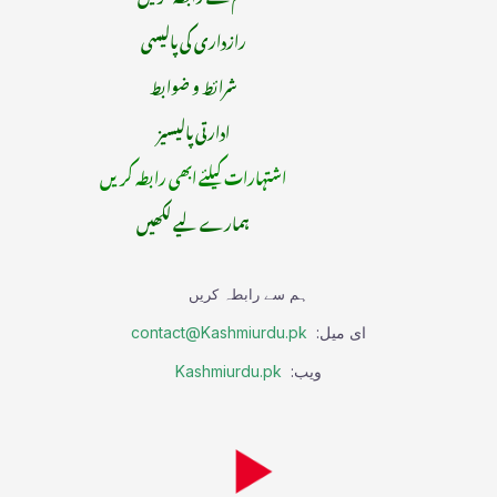
رازداری کی پالیسی
شرائط و ضوابط
ادارتی پالیسیز
اشتہارات کیلئے ابھی رابطہ کریں
ہمارے لیے لکھیں
ہم سے رابطہ کریں
ای میل:
contact@Kashmiurdu.pk
ویب:
Kashmiurdu.pk