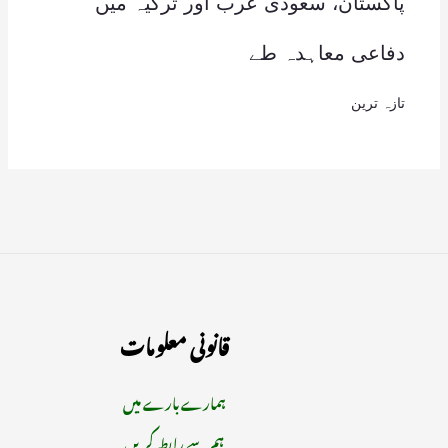
پاکستان، سعودی عرب اور ترکیہ میں
دفاعی معاہدہ طے
تازہ ترین
قانونی معلومات
ہمارے بارے میں
ہم سے رابطہ کریں