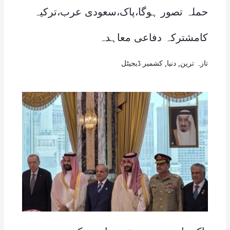
حملہ تصور ہوگا،پاک،سعودی عرب،ترکیہ
کامشترکہ دفاعی معاہدہ
تازہ ترین
,
دنیا
,
کشمیر ڈیجیٹل