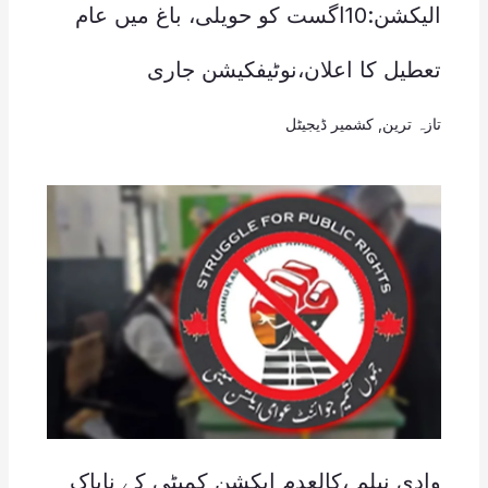
الیکشن:10اگست کو حویلی، باغ میں عام
تعطیل کا اعلان،نوٹیفکیشن جاری
تازہ ترین
,
کشمیر ڈیجیٹل
وادی نیلم ،کالعدم ایکشن کمیٹی کے ناپاک