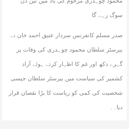
محمود چوہدری مرحوم کی یاد میں تین دن
سوگ رہے گا
صدر مسلم کانفرنس سردار عتیق احمد خان نے
بیرسٹر سلطان محمود چوہدری کی وفات پر
گہرے دکھ اور غم کا اظہار کرتے ہوئے آزاد
کشمیر کی سیاست میں بیرسٹر سلطان جیسی
شخصیت کی کمی کو ریاست کا بڑا نقصان قرار
دیا۔۔