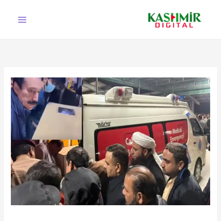
Ski
t
conten