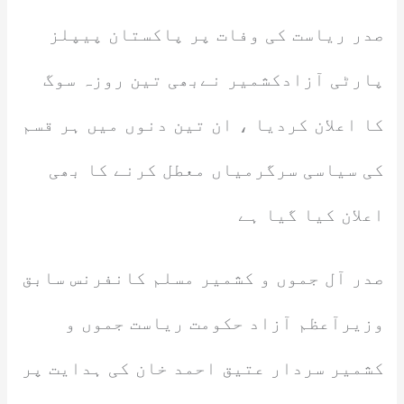
صدر ریاست کی وفات پر پاکستان پیپلز
پارٹی آزادکشمیر نےبھی تین روزہ سوگ
کا اعلان کردیا ، ان تین دنوں میں ہر قسم
کی سیاسی سرگرمیاں معطل کرنے کا بھی
اعلان کیا گیا ہے
صدر آل جموں و کشمیر مسلم کانفرنس سابق
وزیرآعظم آزاد حکومت ریاست جموں و
کشمیر سردار عتیق احمد خان کی ہدایت پر