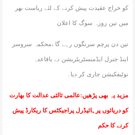
کو خراج عقیدت پیش کرنے کے لئے ریاست بھر
میں تین روزہ سوگ کا اعلان
تین دن پرچم سرنگوں رہے گا ،محکمہ سروسز
اینڈ جنرل ایڈمنسٹریٹریشن نے باقاعدہ
نوٹیفکیشن جاری کر دیا۔
مزید یہ بھی پڑھیں:
عالمی ثالثی عدالت کا بھارت
کو دریائوں پرہائیڈرل پراجیکٹس کا ریکارڈ پیش
کرنے کا حکم