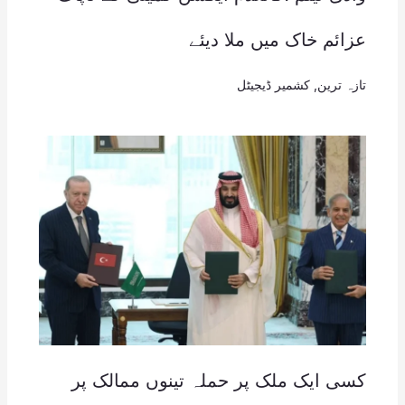
عزائم خاک میں ملا دیئے
تازہ ترین
,
کشمیر ڈیجیٹل
کسی ایک ملک پر حملہ تینوں ممالک پر