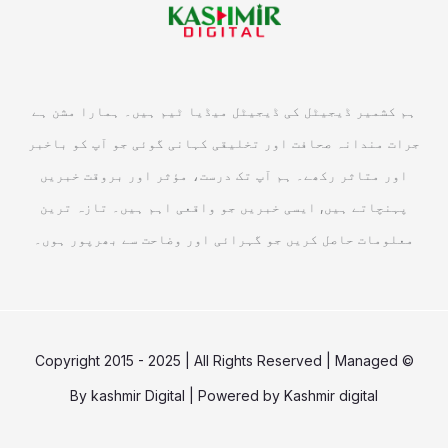
ہم کشمیر ڈیجیٹل کی ڈیجیٹل میڈیا ٹیم ہیں۔ ہمارا مشن ہے
جرات مندانہ صحافت اور تخلیقی کہانی گوئی جو آپ کو باخبر
اور متاثر رکھے۔ ہم آپ تک درست، مؤثر اور بروقت خبریں
پہنچاتے ہیں, ایسی خبریں جو واقعی اہم ہیں۔ تازہ ترین
معلومات حاصل کریں جو گہرائی اور وضاحت سے بھرپور ہوں۔
© Copyright 2015 - 2025 | All Rights Reserved | Managed
By
kashmir Digital
| Powered by
Kashmir digital