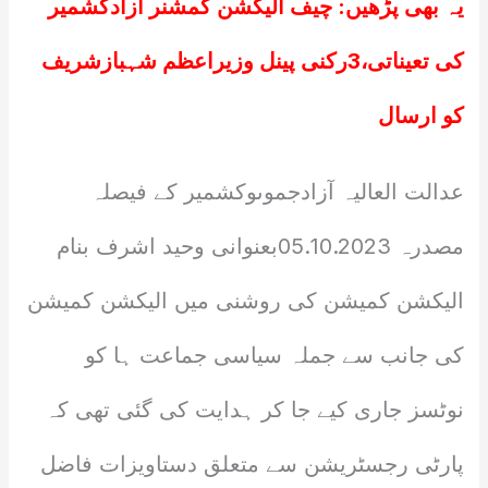
یہ بھی پڑھیں:
چیف الیکشن کمشنر آزادکشمیر
کی تعیناتی،3رکنی پینل وزیراعظم شہبازشریف
کو ارسال
عدالت العالیہ آزادجموںوکشمیر کے فیصلہ
مصدرہ 05.10.2023بعنوانی وحید اشرف بنام
الیکشن کمیشن کی روشنی میں الیکشن کمیشن
کی جانب سے جملہ سیاسی جماعت ہا کو
نوٹسز جاری کیے جا کر ہدایت کی گئی تھی کہ
پارٹی رجسٹریشن سے متعلق دستاویزات فاضل