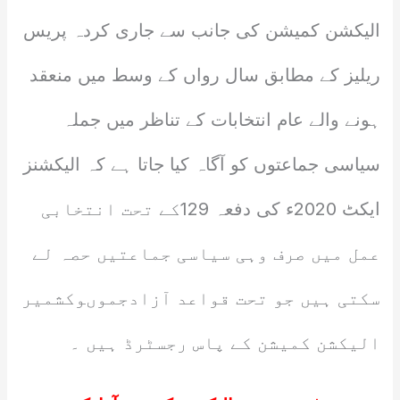
الیکشن کمیشن کی جانب سے جاری کردہ پریس
ریلیز کے مطابق سال رواں کے وسط میں منعقد
ہونے والے عام انتخابات کے تناظر میں جملہ
سیاسی جماعتوں کو آگاہ کیا جاتا ہے کہ الیکشنز
ایکٹ 2020ء کی دفعہ 129کے تحت انتخابی
عمل میں صرف وہی سیاسی جماعتیں حصہ لے
سکتی ہیں جو تحت قواعد آزادجموںوکشمیر
الیکشن کمیشن کے پاس رجسٹرڈ ہیں ۔