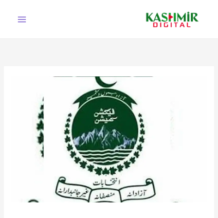
Ski
t
conten