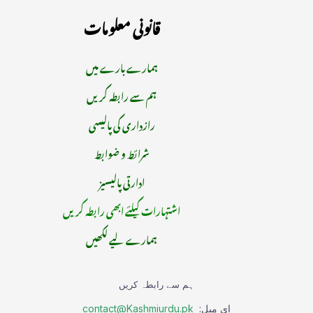
قانونی معلومات
ہمارے بارے میں
ہم سے رابطہ کریں
رازداری کی پالیسی
شرائط و ضوابط
ادارتی پالیسیز
اشتہارات کیلئے ابھی رابطہ کریں
ہمارے لیے لکھیں
ہم سے رابطہ کریں
ای میل:
contact@Kashmiurdu.pk