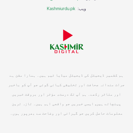
ویب:
Kashmiurdu.pk
ہم کشمیر ڈیجیٹل کی ڈیجیٹل میڈیا ٹیم ہیں۔ ہمارا مشن ہے
جرات مندانہ صحافت اور تخلیقی کہانی گوئی جو آپ کو باخبر
اور متاثر رکھے۔ ہم آپ تک درست، مؤثر اور بروقت خبریں
پہنچاتے ہیں, ایسی خبریں جو واقعی اہم ہیں۔ تازہ ترین
معلومات حاصل کریں جو گہرائی اور وضاحت سے بھرپور ہوں۔