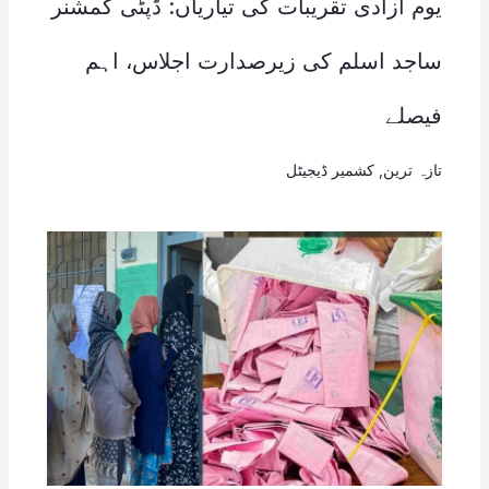
یوم آزادی تقریبات کی تیاریاں: ڈپٹی کمشنر
ساجد اسلم کی زیرصدارت اجلاس، اہم
فیصلے
تازہ ترین
,
کشمیر ڈیجیٹل