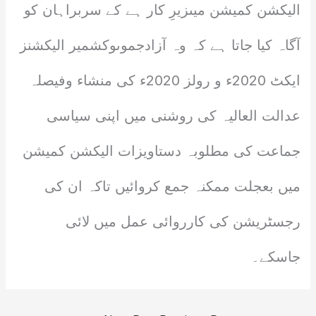
الیکشن کمیشن میںزیرِ کار ہے کے سربراہان کو
آگاہ کیا جاتا ہے کہ وہ آزادجموںوکشمیر الیکشنز
ایکٹ 2020ء و رولز 2020ء کی منشاء وفیصلہ
عدالت العالیہ کی روشنی میں اپنی سیاسی
جماعت کی مطلوبہ دستاویزات الیکشن کمیشن
میں بعجلت ممکنہ جمع کروائیں تاکہ ان کی
رجسٹریشن کی کارروائی عمل میں لائی
جاسکے۔