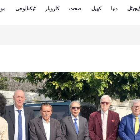
یجیٹل
دنیا
کھیل
صحت
کاروبار
ٹیکنالوجی
مو