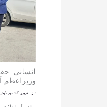
انسانی حق
وزیراعظم آ
تازہ ترین
,
کشمیر ڈیجیٹ
مظفر آباد(کشمی