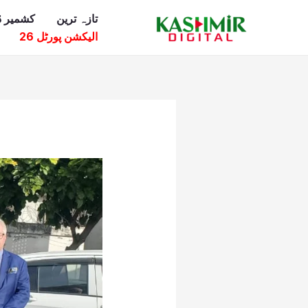
Ski
تازہ ترین
کشمیر ڈ
t
الیکشن پورٹل 26
conten