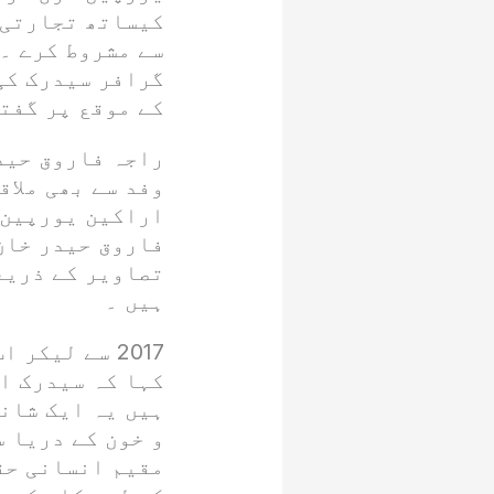
کیساتھ تجارتی 
سے مشروط کرے ۔ 
گرافر سیدرک کی
کے موقع پر گفت
راجہ فاروق حیدر
وفد سے بھی ملاق
اراکین یورپین 
فاروق حیدر خان
تصاویر کے ذریع
ہیں ۔
2017 سے لیک
کہا کہ سیدرک ا
ہیں یہ ایک شاند
و خون کے دریا 
مقیم انسانی حق