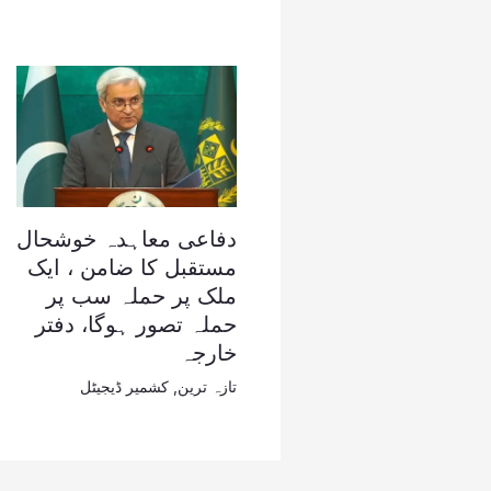
دفاعی معاہدہ خوشحال
مستقبل کا ضامن ، ایک
ملک پر حملہ سب پر
حملہ تصور ہوگا، دفتر
خارجہ
تازہ ترین
,
کشمیر ڈیجیٹل