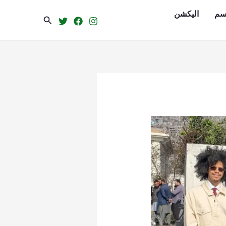
سم
الیکشن
Search