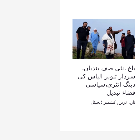
باغ ،نئی صف بندیاں،
سردار تنویر الیاس کی
دبنگ انٹری،سیاسی
فضاء تبدیل
تازہ ترین
,
کشمیر ڈیجیٹل