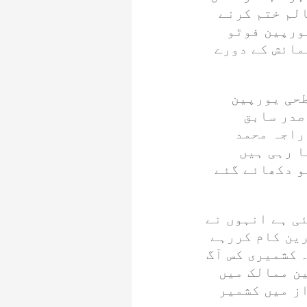
لم ختم کرنے
یورپین فوٹو
مائش کے دورے
طحی یورپین
صدر سابق
راجہ محمد
ا رہی ہیں
و دکھائے گئے
ئی ہے انہوں نے
رین کام کررہے
 کشمیری کس آگ
ین ممالک میں
ز میں کشمیر