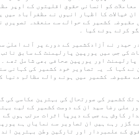
معاملات کو انسانی حقوق اقلیتوں کے اوپر مظا
ان خیالات کا اظہار انہوں نے مظفرآباد میں 
 مقبوضہ کشمیر کے حوالے سے منعقدہ تصویری ن
گو کرتے ہوئے کیا ۔
 حیدر نے آزادکشمیر کے دورے پر آئے اعلیٰ س
ات کی جس میں یورپین پارلیمنٹ کے سابق نائب 
پارلیمنٹ اور یورپین صحافی بھی شامل تھے ۔ 
 نے کہا کہ یہ تصاویر خود کشمیر کی کہانی سن
ے مقبوضہ کشمیر میں ہونے والے مظالم دنیا ک
ر اب تک کشمیر کی صورتحال کی بہترین عکاسی کی گ
ور علی رضا سید ان کے دوست کشمیر کے لیے بہت
ار کاوش ہے جس کے دیرپا اثرات مرتب ہوں گے ۔
سے گزر رہے ہیں ان تصاویر سے نمایاں ہے یورپ
وق کے علمبردار اور تارکین وطن بہترین اندا