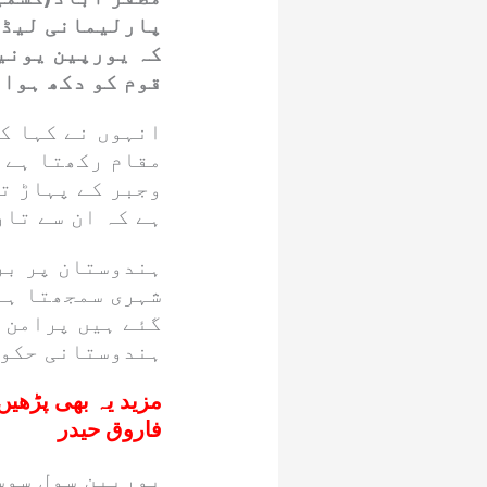
پارلیمانی لیڈر 
کہ یورپین یونی
قوم کو دکھ ہوا 
انہوں نے کہا ک
مقام رکھتا ہے 
وجبر کے پہاڑ ت
ہے کہ ان سے تار
ہندوستان پر برہ
شہری سمجھتا ہے
گئے ہیں پرامن 
ہندوستانی حکوم
مزید یہ بھی پڑھیں
فاروق حیدر
یورپین سول سوس