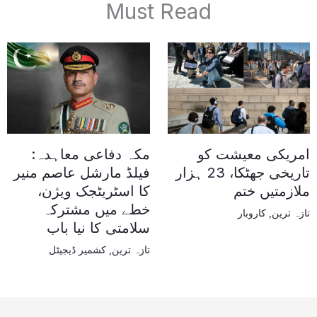
Must Read
امریکی معیشت کو
مکہ دفاعی معاہدہ:
تاریخی جھٹکا، 23 ہزار
فیلڈ مارشل عاصم منیر
ملازمتیں ختم
کا اسٹریٹجک ویژن،
خطے میں مشترکہ
تازہ ترین
,
کاروبار
سلامتی کا نیا باب
تازہ ترین
,
کشمیر ڈیجیٹل