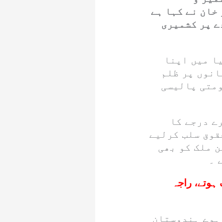
خان نے کہا ہے
ے پر کشمیری
ا میں اپنا
انوں پر ظلم
ومتی پالیسی
ے درجے کا
قوق سلب کرلیے
ن ملک کو بھی
 ۔
مختلف ہوتے، راجہ
 ہوے ہندوستان