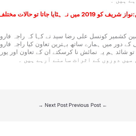
ے ہیں ۔
:
نواز شریف کو 2019 میں نہ ہٹایا جاتا تو حالات 
ین کشمیر کونسل علی رضا سید نے کہا کہ راجہ فاروق
کے دور میں ہمارے ساتھ بہترین تعاون کیا راجہ فارو
تو شائد ہم یہ نمائش نا کرسکتے ان کے تعاون اور یورپ
→
Next Post
Previous Post
←