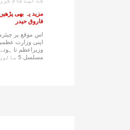
کے لیے کام کررہ
مزید یہ بھی پڑھیں
فاروق حیدر
اس موقع پر چیئرم
اپنی وزارت عظمی 
وزیراعظم نا ہوتے 
مسلسل 5 سالوں میں دوروں کے اثرات سامنے آرہے ہیں ۔