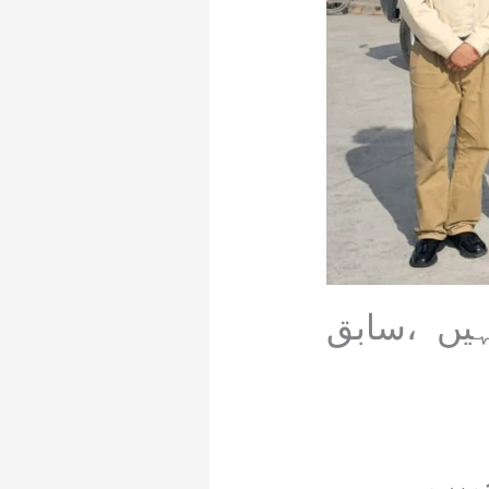
یں ،سابق
میر و