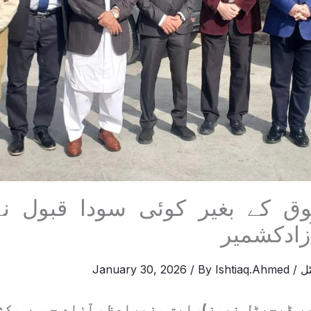
وق کے بغیر کوئی سودا قبول نہ
زادکشمیر
ل
/
Ishtiaq.Ahmed
/ By
January 30, 2026
ر ڈیجیٹل نیوز)سابق وزیراعظم آزاد جموں وکش