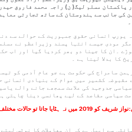
پاکستان مسلم لیگ( ن) راجہ محمد فاروق حیدر 
ن کی جانب سے ہندوستان کے ساتھ تجارتی معاہد
۔
ہ یورپ انسانی حقوق جمہوریت کے حوالے سے دنی
مگر مودی جیسے انتہا پسند وزیراعظم نے مسلم
وڑے ۔ان کا جینا دو بھر کردیا گیا اور اب حک
یخ کا بدلا لینا ہے ۔
من سامراج کی حکومت ہے جو عام آدمی کو تیسر
 مقبوضہ کشمیر میں عوام کے بنیادی انسانی ح
سیاسی جدوجہد کی علامت سمجھے جانے والے یاسی
ت سیاسی مقاصد کے لیے پھانسی دینا چاہتی ہے
:
نواز شریف کو 2019 میں نہ ہٹایا جاتا تو حالات 
ائٹی سے اپیل ہے کہ ان معاملات کا نوٹس لیتے