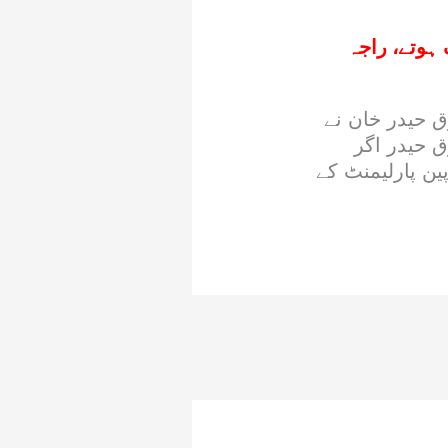
مختلف ہوتے، راجہ
 حیدر خان نے
ق حیدر اگر
ین پارلیمنٹ کے