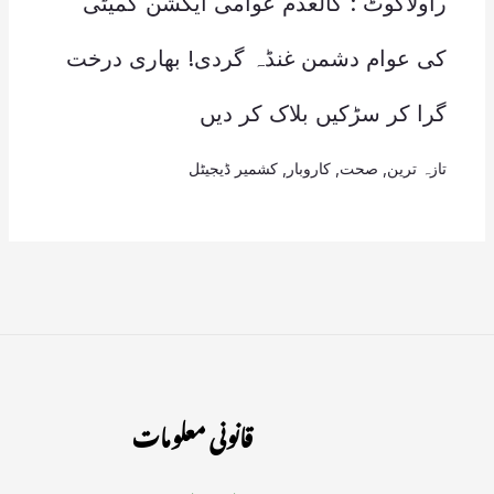
راولاکوٹ : کالعدم عوامی ایکشن کمیٹی
کی عوام دشمن غنڈہ گردی! بھاری درخت
گرا کر سڑکیں بلاک کر دیں
تازہ ترین
,
صحت
,
کاروبار
,
کشمیر ڈیجیٹل
قانونی معلومات