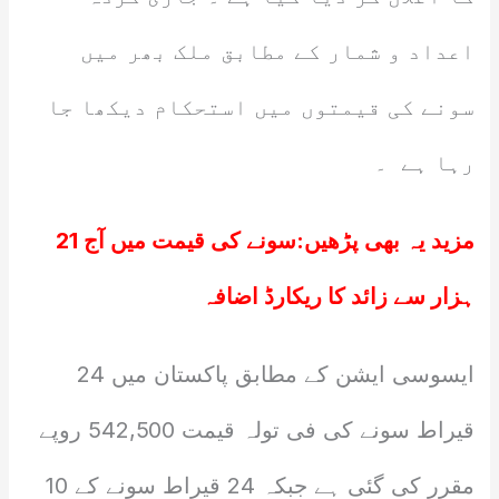
اعداد و شمار کے مطابق ملک بھر میں
سونے کی قیمتوں میں استحکام دیکھا جا
رہا ہے ۔
مزید یہ بھی پڑھیں:
سونے کی قیمت میں آج 21
ہزار سے زائد کا ریکارڈ اضافہ
ایسوسی ایشن کے مطابق پاکستان میں 24
قیراط سونے کی فی تولہ قیمت 542,500 روپے
مقرر کی گئی ہے جبکہ 24 قیراط سونے کے 10