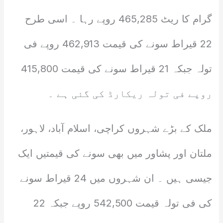
گرام کا ریٹ 465,285 روپے رہا ۔ اسی طرح
22 قیراط سونے کی قیمت 462,913 روپے فی
تولہ جبکہ 21 قیراط سونے کی قیمت 415,800
روپے فی تولہ ریکارڈ کی گئی ہے ۔
ملک کے بڑے شہروں کراچی، اسلام آباد، لاہور،
ملتان اور پشاور میں بھی سونے کی قیمتیں ایک
جیسی ہیں ۔ ان شہروں میں 24 قیراط سونے
کی فی تولہ قیمت 542,500 روپے جبکہ 22