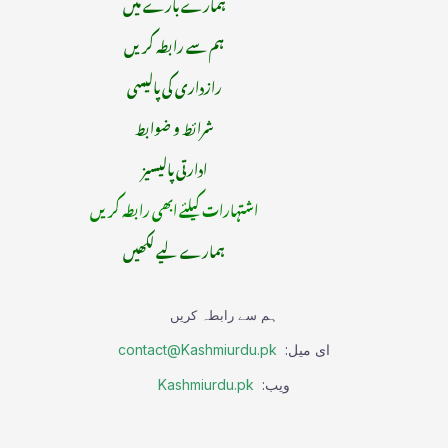
ہمارے بارے میں
ہم سے رابطہ کریں
رازداری کی پالیسی
شرائط و ضوابط
ادارتی پالیسیز
اشتہارات کیلئے ابھی رابطہ کریں
ہمارے لیے لکھیں
ہم سے رابطہ کریں
ای میل:
contact@Kashmiurdu.pk
ویب:
Kashmiurdu.pk