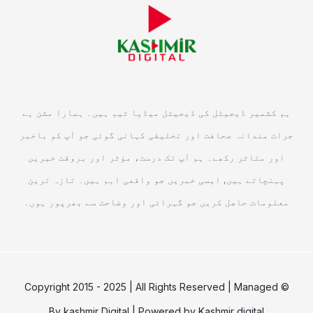
ہم کشمیر ڈیجیٹل کی ڈیجیٹل میڈیا ٹیم ہیں۔ ہمارا مشن ہے
جرات مندانہ صحافت اور تخلیقی کہانی گوئی جو آپ کو باخبر
اور متاثر رکھے۔ ہم آپ تک درست، مؤثر اور بروقت خبریں
پہنچاتے ہیں, ایسی خبریں جو واقعی اہم ہیں۔ تازہ ترین
معلومات حاصل کریں جو گہرائی اور وضاحت سے بھرپور ہوں۔
© Copyright 2015 - 2025 | All Rights Reserved | Managed
By
kashmir Digital
| Powered by
Kashmir digital