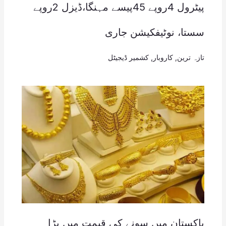
پیٹرول 4روپے 45پیسے مہنگا،ڈیزل 2روپے
سستا، نوٹیفکیشن جاری
تازہ ترین
,
کاروبار
,
کشمیر ڈیجیٹل
پاکستان میں سونے کی قیمت میں بڑا