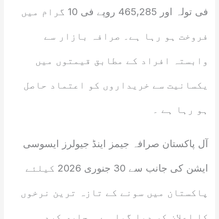
فی تولہ اور 465,285 روپے فی 10 گرام میں
فروخت ہو رہا ہے۔ صرافہ بازار سے
وابستہ افراد کے مطابق قیمتوں میں
یکسانیت سے خریداروں کو اعتماد حاصل
ہو رہا ہے ۔
آل پاکستان صرافہ جیمز اینڈ جیولرز ایسوسی
ایشن کی جانب سے 30 جنوری 2026 کیلئے
پاکستان میں سونے کے تازہ ترین نرخوں
کا اعلان کر دیا گیا ہے ۔ جاری کردہ