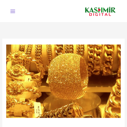
Ski
t
conten