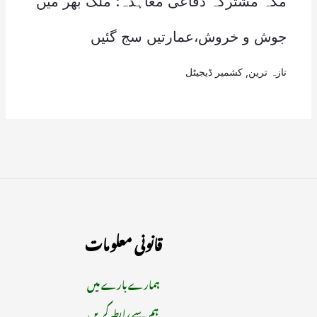
مکہ مشترکہ دفاعی معاہدہ: ملک بھر میں
جوش و خروش،عمارتیں سج گئیں
تازہ ترین
,
کشمیر ڈیجیٹل
قانونی معلومات
ہمارے بارے میں
ہم سے رابطہ کریں