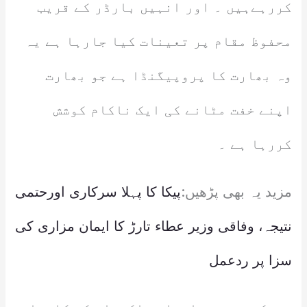
کررہےہیں ۔ اور انہیں بارڈر کے قریب
محفوظ مقام پر تعینات کیا جارہا ہے یہ
وہ بھارت کا پروپیگنڈا ہے جو بھارت
اپنے خفت مٹانے کی ایک ناکام کوشش
کررہا ہے ۔
مزید یہ بھی پڑھیں:
پیکا کا پہلا سرکاری اورحتمی
نتیجہ، وفاقی وزیر عطاء تارڑ کا ایمان مزاری کی
سزا پر ردعمل