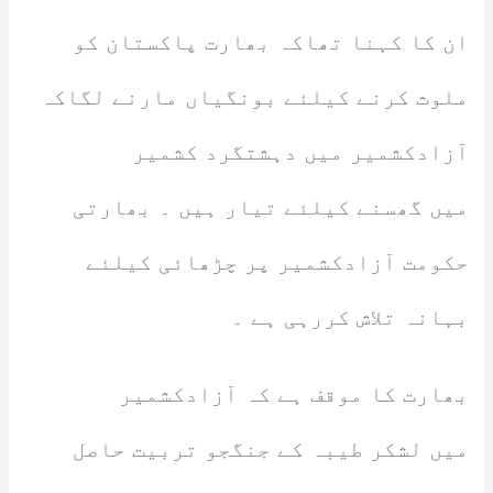
ان کا کہنا تھاکہ بھارت پاکستان کو
ملوث کرنے کیلئے بونگیاں مارنے لگاکہ
آزادکشمیر میں دہشتگرد کشمیر
میں گھسنے کیلئے تیار ہیں ۔ بھارتی
حکومت آزادکشمیر پر چڑھائی کیلئے
بہانہ تلاش کررہی ہے ۔
بھارت کا موقف ہے کہ آزادکشمیر
میں لشکر طیبہ کے جنگجو تربیت حاصل