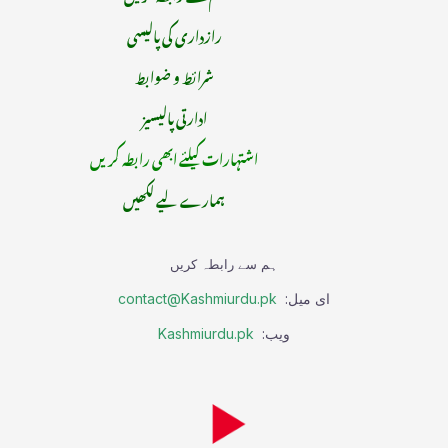
رازداری کی پالیسی
شرائط و ضوابط
ادارتی پالیسیز
اشتہارات کیلئے ابھی رابطہ کریں
ہمارے لیے لکھیں
ہم سے رابطہ کریں
ای میل:
contact@Kashmiurdu.pk
ویب:
Kashmiurdu.pk