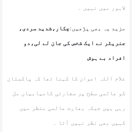
لاہور میں نہیں ۔
مزید یہ بھی پڑھیں:
چکار،شدید سردی،
جنریٹر نے ایک شخص کی جان لے لی،دو
افراد بے ہوش
غلام اللہ اعوان کا کہنا تھا کہ پاکستان
کو عالمی سطح پر سفارتی کامیابیاں مل
رہی ہیں جبکہ بھارت عالمی منظر میں
کہیں بھی نظر نہیں آتا ۔