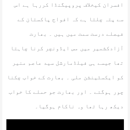
افسران کیخلاف پروپیگنڈا کررہا ہے اس
سے پتہ چلتا ہے کہ افواج پاکستان کے
فیصلے درست سمت میں ہیں ۔ بھارت
آزادکشمیر میں مس ایڈونچر کرنا چاہتا
تھا جیسے ہی فیلڈمارشل سید عاصم منیر
کو ایکسٹینشن ملی ۔ بھارت کے خواب چکنا
چور ہوگئے ۔ اور بھارت جو حملے کا خواب
دیکھ رہا تھا وہ ناکام ہوگیا۔