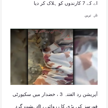
اے کے 7 کارندوں کو ہلاک کر دیا
تازہ ترین
آپریشن رد الفتنہ 3 ، خضدار میں سکیورٹی
فورسز کی بڑی کا رروائی ، 8دہشت گرد