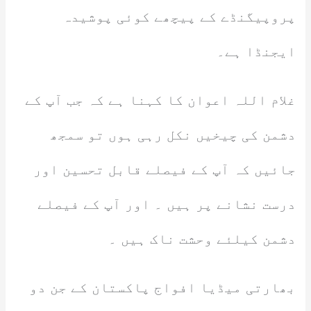
پروپیگنڈے کے پیچھے کوئی پوشیدہ
ایجنڈا ہے۔
غلام اللہ اعوان کا کہنا ہے کہ جب آپ کے
دشمن کی چیخیں نکل رہی ہوں تو سمجھ
جائیں کہ آپ کے فیصلے قابل تحسین اور
درست نشانے پر ہیں ۔ اور آپ کے فیصلے
دشمن کیلئے وحشت ناک ہیں ۔
بھارتی میڈیا افواج پاکستان کے جن دو