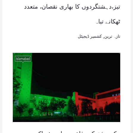
تیز،دہشتگردوں کا بھاری نقصان، متعدد
ٹھکانے تباہ
تازہ ترین
,
کشمیر ڈیجیٹل