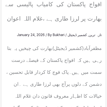
افواج پاکستان کی کامیاب پالیسی سے
بھارت پر لرزا طاری ہے ،غلام اللہ اعوان
تازہ ترین
,
کشمیر ڈیجیٹل
/
Bukhari
/ By
January 24, 2026
مظفرآباد(کشمیر ڈیجیٹل)بھارت کی چیخیں یہ بتا
رہی ہیں کہ افواج پاکستان کے فیصلے درست
سمت میں ہیں۔پاک فوج کا کردار قابل تحسین ،
دشمن کے دلوں پرآج بھی لرزا طاری ہے ۔ان
خیالات کا اظہار معروف قانون دان غلام اللہ