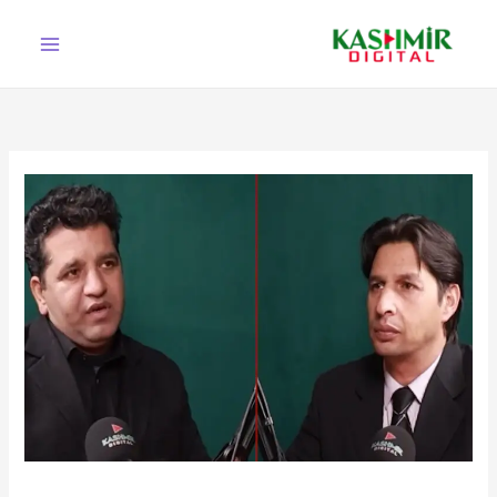
Ski
t
conten