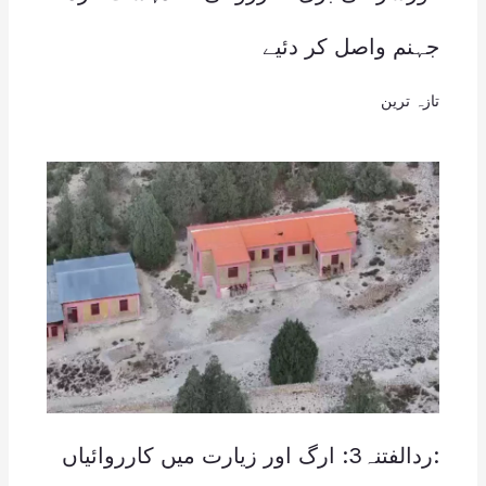
جہنم واصل کر دئیے
تازہ ترین
:ردالفتنہ3: ارگ اور زیارت میں کارروائیاں