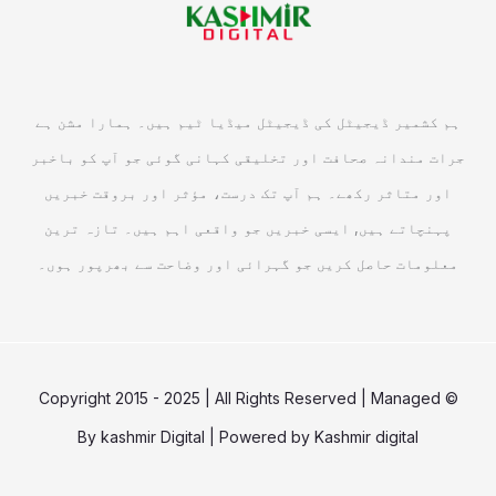
ہم کشمیر ڈیجیٹل کی ڈیجیٹل میڈیا ٹیم ہیں۔ ہمارا مشن ہے
جرات مندانہ صحافت اور تخلیقی کہانی گوئی جو آپ کو باخبر
اور متاثر رکھے۔ ہم آپ تک درست، مؤثر اور بروقت خبریں
پہنچاتے ہیں, ایسی خبریں جو واقعی اہم ہیں۔ تازہ ترین
معلومات حاصل کریں جو گہرائی اور وضاحت سے بھرپور ہوں۔
© Copyright 2015 - 2025 | All Rights Reserved | Managed
By
kashmir Digital
| Powered by
Kashmir digital