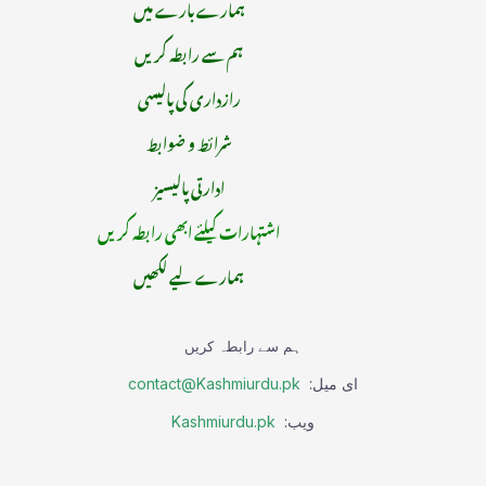
ہمارے بارے میں
ہم سے رابطہ کریں
رازداری کی پالیسی
شرائط و ضوابط
ادارتی پالیسیز
اشتہارات کیلئے ابھی رابطہ کریں
ہمارے لیے لکھیں
ہم سے رابطہ کریں
ای میل:
contact@Kashmiurdu.pk
ویب:
Kashmiurdu.pk