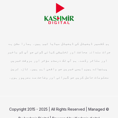
ہم کشمیر ڈیجیٹل کی ڈیجیٹل میڈیا ٹیم ہیں۔ ہمارا مشن ہے
جرات مندانہ صحافت اور تخلیقی کہانی گوئی جو آپ کو باخبر
اور متاثر رکھے۔ ہم آپ تک درست، مؤثر اور بروقت خبریں
پہنچاتے ہیں, ایسی خبریں جو واقعی اہم ہیں۔ تازہ ترین
معلومات حاصل کریں جو گہرائی اور وضاحت سے بھرپور ہوں۔
© Copyright 2015 - 2025 | All Rights Reserved | Managed