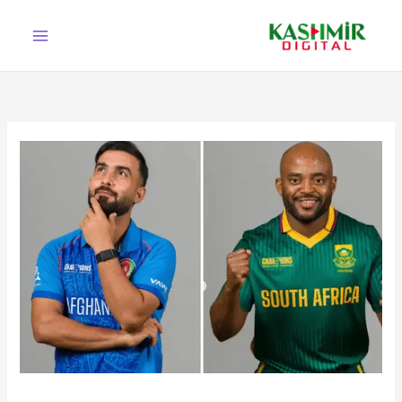
Ski
t
conten