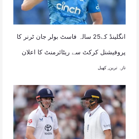
انگلینڈ کے25 سالہ فاسٹ بولر جان ٹرنر کا
پروفیشنل کرکٹ سے ریٹائرمنٹ کا اعلان
تازہ ترین
,
کھیل