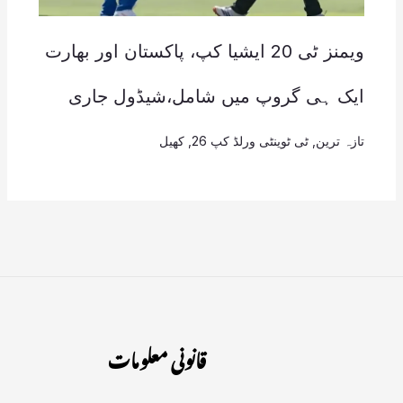
ویمنز ٹی 20 ایشیا کپ، پاکستان اور بھارت
ایک ہی گروپ میں شامل،شیڈول جاری
تازہ ترین
,
ٹی ٹوینٹی ورلڈ کپ 26
,
کھیل
قانونی معلومات