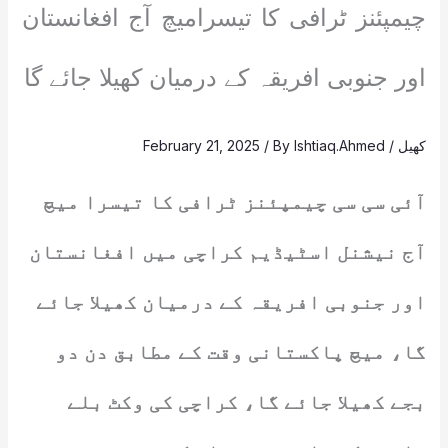
چیمپئنز ٹرافی کا تیسرامیچ آج افغانستان
اور جنوبی افریقہ کے درمیان کھیلا جائے گا
کھیل
/
Ishtiaq.Ahmed
/ By
February 21, 2025
آئی سی سی چیمپئنز ٹرافی کا تیسرا میچ
آج نیشنل اسٹیڈیم کراچی میں افغانستان
اور جنوبی افریقہ کے درمیان کھیلا جائے
گا، میچ پاکستانی وقت کے مطابق دن دو
بجے کھیلا جائے گا، کراچی کی وکٹ بلے