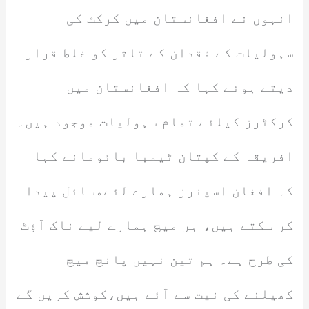
انہوں نے افغانستان میں کرکٹ کی
سہولیات کے فقدان کے تاثر کو غلط قرار
دیتے ہوئے کہا کہ افغانستان میں
کرکٹرز کیلئے تمام سہولیات موجود ہیں۔
افریقہ کے کپتان ٹیمبا بائومانے کہا
کہ افغان اسپنرز ہمارے لئےمسائل پیدا
کر سکتے ہیں، ہر میچ ہمارے لیے ناک آؤٹ
کی طرح ہے۔ ہم تین نہیں پانچ میچ
کھیلنے کی نیت سے آئے ہیں،کوشش کریں گے