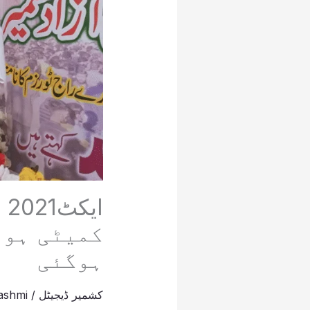
ا
کمیٹی ہوٹ
ہوگئی
کشمیر ڈیجیٹل
/
ashmi