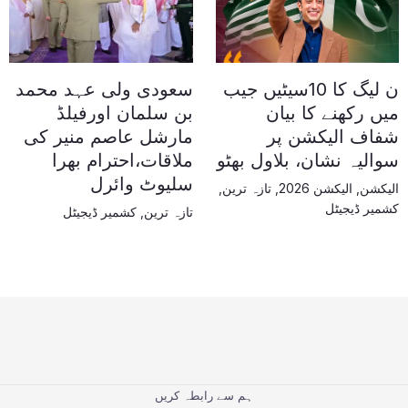
ن لیگ کا 10سیٹیں جیب
سعودی ولی عہد محمد
میں رکھنے کا بیان
بن سلمان اورفیلڈ
شفاف الیکشن پر
مارشل عاصم منیر کی
سوالیہ نشان، بلاول بھٹو
ملاقات،احترام بھرا
سلیوٹ وائرل
الیکشن
,
الیکشن 2026
,
تازہ ترین
,
کشمیر ڈیجیٹل
تازہ ترین
,
کشمیر ڈیجیٹل
ہم سے رابطہ کریں