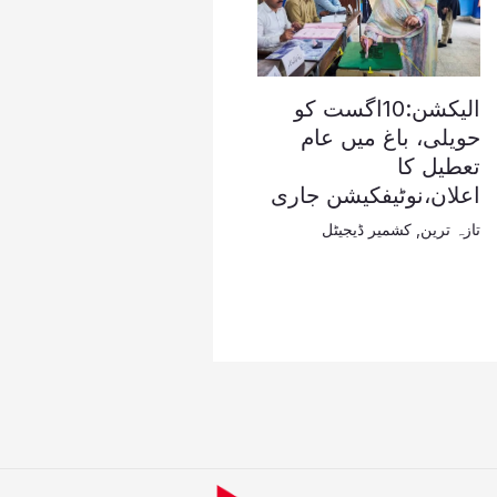
الیکشن:10اگست کو
حویلی، باغ میں عام
تعطیل کا
اعلان،نوٹیفکیشن جاری
تازہ ترین
,
کشمیر ڈیجیٹل