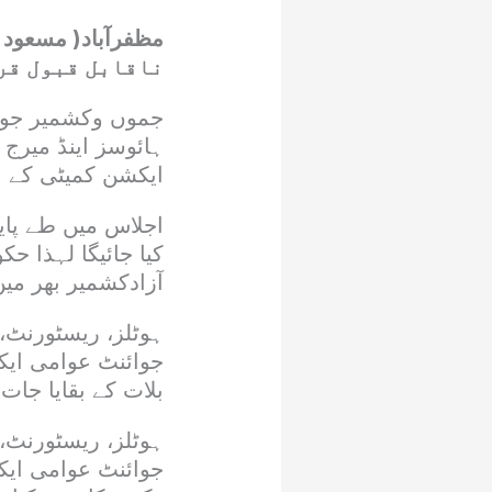
ناقابل قبول قر
جموں وکشمیر جوائ
ہائوسز اینڈ میرج 
ایکشن کمیٹی کے ا
اجلاس میں طے پایا
کیا جائیگا لہذا ح
آزادکشمیر بھر میں
ہوٹلز، ریسٹورنٹ،
جوائنٹ عوامی ایک
بلات کے بقایا جات کی 36 اقساط کی
ہوٹلز، ریسٹورنٹ،
جوائنٹ عوامی ایک