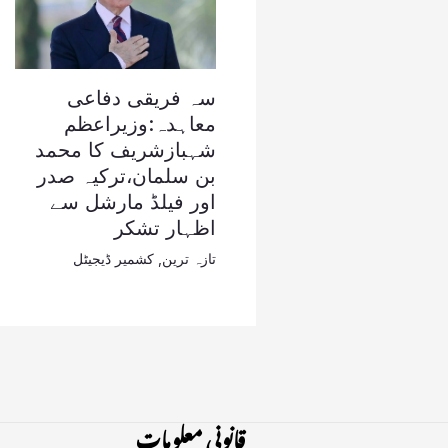
سہ فریقی دفاعی
معاہدہ:وزیراعظم
شہبازشریف کا محمد
بن سلمان،ترکیہ صدر
اور فیلڈ مارشل سے
اظہار تشکر
تازہ ترین
,
کشمیر ڈیجیٹل
قانونی معلومات