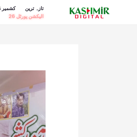
Ski
تازہ ترین
کشمیر ڈ
t
الیکشن پورٹل 26
conten