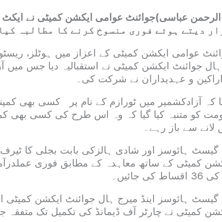
ار دیتے ہوئے فوری منسوخ کرنے کا مطالبہ کیا
نٹ عوامی ایکشن کمیٹی کے اعزاز میں ہوٹلز، ریسٹ
ہال جوائنٹ ایکشن کمیٹی نے استقبالیہ دیا جس میں آ
راکین و عہدیداران نے شرکت کی۔
 کہ آزادکشمیر میں ٹورازم کے نام پر کسی بھی کمپن
کومت کو متنبہ کیا گیا کہ وہ اس طرح کی کسی بھی کمپ
 لانے سے باز رہے۔
 گیسٹ ہائوسز اور شادی ہالزکی بابت بجلی کا ٹیر
شن کمیٹی کے ساتھ معاہدہ کے مطابق فوری عملدرآمد 
 جائیں۔
 گیسٹ ہائوسز اینڈ میرج ہال جوائنٹ ایکشن کمیٹی 
شن کمیٹی نے چارٹر آف ڈیمانڈ کی تکمیل تک متفقہ ج