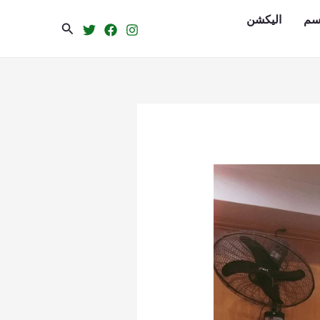
سم
الیکشن
Search