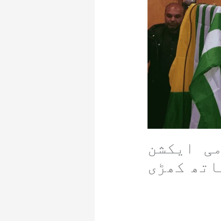
امی ایکشن
اتھ کھڑی