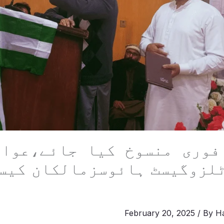
یکٹ2021 فوری منسوخ کیا جائے،عو
لزوگیسٹ ہائوسزمالکان کیس
February 20, 2025
/ By
H