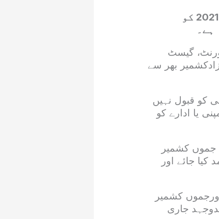
مظفرآباد( مسعود الرحمن عباسی)جوائنٹ عوامی ایکشن کمیٹی نے ایکٹ 2021 کو
 ہے۔
ورنٹ، گیسٹ
زادکشمیر بھر سے
ی کو قبول نہیں
نی یا ادارے کو
ف جموں کشمیر
کیا جائے اور
اورجموں کشمیر
دوجہد جاری