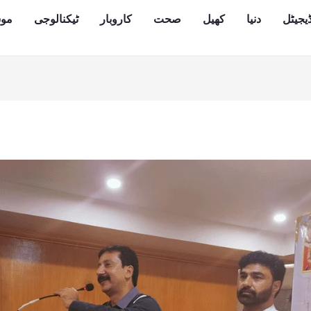
یجیٹل
دنیا
کھیل
صحت
کاروبار
ٹیکنالوجی
مو