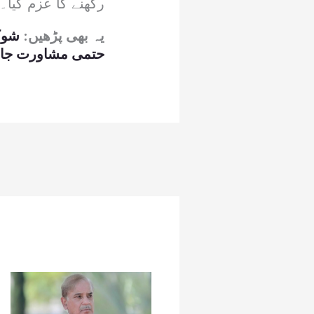
رکھنے کا عزم کیا۔
یہ بھی پڑھیں:
شوکت
حتمی مشاورت جا