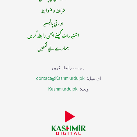
شرائط و ضوابط
ادارتی پالیسیز
اشتہارات کیلئے ابھی رابطہ کریں
ہمارے لیے لکھیں
ہم سے رابطہ کریں
ای میل:
contact@Kashmiurdu.pk
ویب:
Kashmiurdu.pk