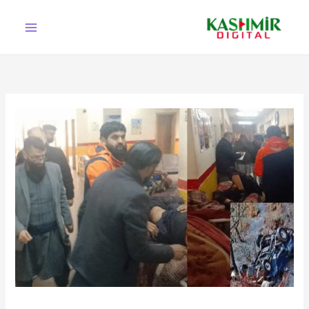
Ski
t
conten