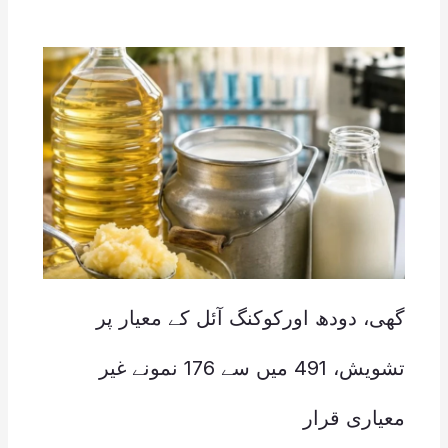
گھی، دودھ اورکوکنگ آئل کے معیار پر
تشویش، 491 میں سے 176 نمونے غیر
معیاری قرار