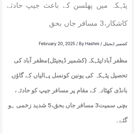
پٹہکہ میں پھلسن کے باعث جیپ حادثے
کاشکار،3 مسافر جاں بحق
کشمیر ڈیجیٹل
/
Hashmi
/ By
February 20, 2025
مظفر آباد/پٹہکہ(کشمیر ڈیجیٹل)مظفر آباد کی
تحصیل پٹہکہ کی یونین کونسل پہالیاں کے گاؤں
بانڈی کھٹانہ کے مقام پر مسافر جیپ کو حادثہ،
بچی سمیت3 مسافر جاں بحق،5 شدید زخمی ہو
گئے۔