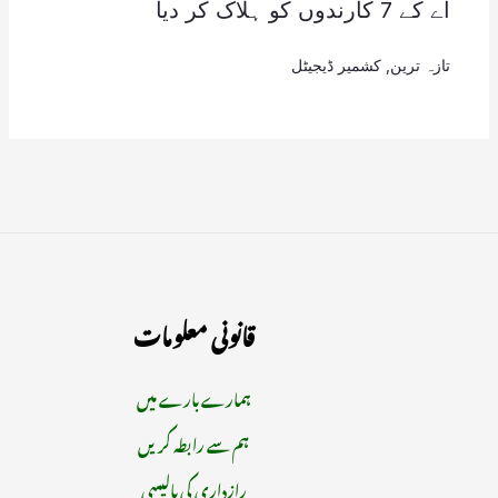
اے کے 7 کارندوں کو ہلاک کر دیا
تازہ ترین
,
کشمیر ڈیجیٹل
قانونی معلومات
ہمارے بارے میں
ہم سے رابطہ کریں
رازداری کی پالیسی