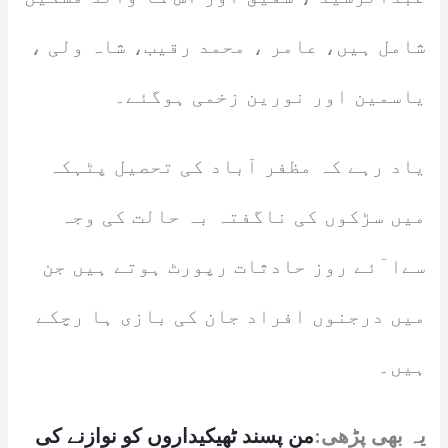
شامل ہیں، عامر ، محمد رقیب، شاہ ولی ،
یاسمین اور نورین زخمی ہوگئے۔
یاد رہے کہ مظفر آباد کی تحصیل پٹہکہ
میں سڑکوں کی ناگفتہ بہ حالت کی وجہ
سےا ٓئے روز حادثات رپورٹ ہوتے ہیں جن
میں درجنوں افراد جان کی بازی ہا رچکے
ہیں۔
یہ بھی پڑھی:
من پسند ٹھیکیداروں کو نوازنے کی