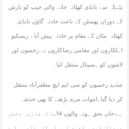
پٹہکہ سے بانڈی کھٹانہ جانے والی جیپ کو بارش
کے دوران پھسلن کے باعث حادثہ گاؤں بانڈی
کھٹانہ مٹاں کے مقام پر حادثہ پیش آیا ، ریسکیو
اہلکاروں اور مقامی رضاکاروں نے زخمیوں اور
لاشوں کو ہسپتال منتقل کیا۔
شدید زخمیوں کو سی ایم ایچ مظفرآباد منتقل
کر دیا گیا ،اموات مزید بڑھنے کا بھی خدشہ
ہے،جاں بحق ہونے والوں 14سالہ شازیہ دختر
عبدالرشید ، شفیق اور اس کا والد مسکین