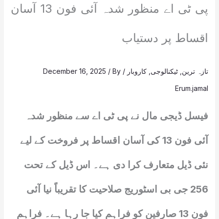
پی ٹی اے منظور شدہ آئی فون 13 آسان
اقساط پر دستیاب
تازہ ترین
,
ٹیکنالوجی
,
کاروبار
/
/ By
December 16, 2025
Erum.jamal
فیسل ڈیجی مال نے پی ٹی اے سے منظور شدہ
آئی فون 13 کی آسان اقساط پر فروخت کے لیے
نئی ڈیل متعارف کرا دی ہے۔ اس ڈیل کے تحت
256 جی بی اسٹوریج صلاحیت کا تقریباً نیا آئی
فون 13 صارفین کو فراہم کیا جا رہا ہے۔ فراہم