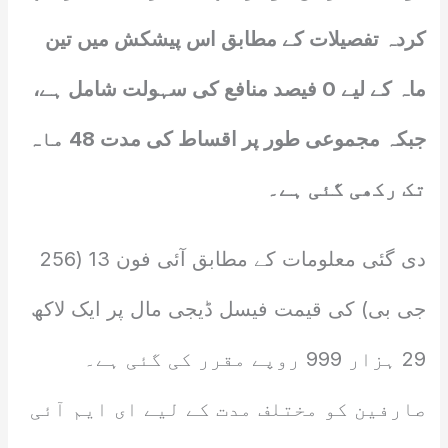
کردہ تفصیلات کے مطابق اس پیشکش میں تین
ماہ کے لیے 0 فیصد منافع کی سہولت شامل ہے،
جبکہ مجموعی طور پر اقساط کی مدت 48 ماہ
تک رکھی گئی ہے۔
دی گئی معلومات کے مطابق آئی فون 13 (256
جی بی) کی قیمت فیسل ڈیجی مال پر ایک لاکھ
29 ہزار 999 روپے مقرر کی گئی ہے۔
صارفین کو مختلف مدت کے لیے ای ایم آئی