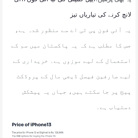
لانچ کرنے کی تیاریاں تیز
یہ آئی فون پی ٹی اے سے منظور شدہ ہے،
جس کا مطلب ہے کہ یہ پاکستان میں سم کے
استعمال کے لیے موزوں ہے۔ خریداری کے
لیے صارفین فیسل ڈیجی مال کے پروڈکٹ
پیج پر جا سکتے ہیں، جہاں یہ پیشکش
دستیاب ہے۔