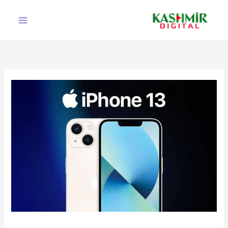
Ski
t
conten