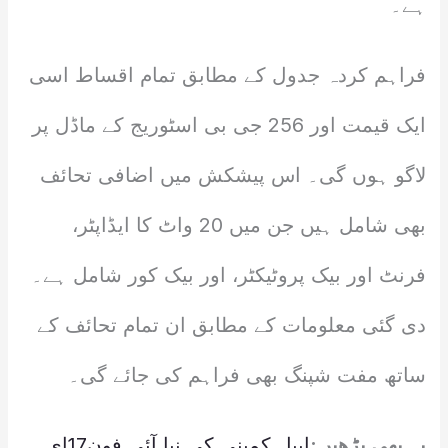
ہے۔
فراہم کردہ جدول کے مطابق تمام اقساط اسی
ایک قیمت اور 256 جی بی اسٹوریج کے ماڈل پر
لاگو ہوں گی۔ اس پیشکش میں اضافی تحائف
بھی شامل ہیں جن میں 20 واٹ کا ایڈاپٹر،
فرنٹ اور بیک پروٹیکٹر، اور بیک کور شامل ہے۔
دی گئی معلومات کے مطابق ان تمام تحائف کے
ساتھ مفت شپنگ بھی فراہم کی جائے گی۔
یہ بھی پڑھیں:
ایپل کمپنی کی نیا آئی فون17ای