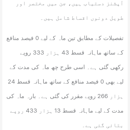
آپشنز دستیاب ہیں، جن میں مختصر اور
طویل دونوں اقساط شامل ہیں۔
تفصیلات کے مطابق تین ماہ کے لیے 0 فیصد منافع
کے ساتھ ماہانہ قسط 43 ہزار 333 روپے
رکھی گئی ہے۔ اسی طرح چھ ماہ کی مدت کے
لیے بھی 0 فیصد منافع کے ساتھ ماہانہ قسط 24
ہزار 266 روپے مقرر کی گئی ہے۔ بارہ ماہ کی
مدت کے لیے ماہانہ قسط 13 ہزار 433 روپے
بتائی گئی ہے۔