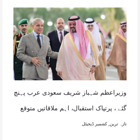
وزیراعظم شہباز شریف سعودی عرب پہنچ
گئے ، پرتپاک استقبال، اہم ملاقاتیں متوقع
تازہ ترین
,
کشمیر ڈیجیٹل