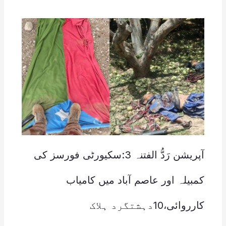
آپریشن رَدُّ الفتنہ 3:سکیورٹی فورسز کی
کمبیلہ اور عاصم آباد میں کامیاب
کارروائی،10دہشتگرد ہلاک