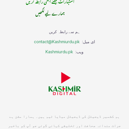
اشتہارات کیلئے ابھی رابطہ کریں
ہمارے لیے لکھیں
ہم سے رابطہ کریں
ای میل:
contact@Kashmiurdu.pk
ویب:
Kashmiurdu.pk
ہم کشمیر ڈیجیٹل کی ڈیجیٹل میڈیا ٹیم ہیں۔ ہمارا مشن ہے
جرات مندانہ صحافت اور تخلیقی کہانی گوئی جو آپ کو باخبر