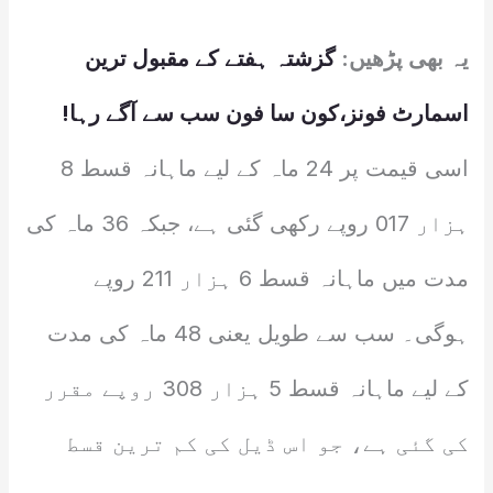
یہ بھی پڑھیں:
گزشتہ ہفتے کے مقبول ترین
اسمارٹ فونز،کون سا فون سب سے آگے رہا!
اسی قیمت پر 24 ماہ کے لیے ماہانہ قسط 8
ہزار 017 روپے رکھی گئی ہے، جبکہ 36 ماہ کی
مدت میں ماہانہ قسط 6 ہزار 211 روپے
ہوگی۔ سب سے طویل یعنی 48 ماہ کی مدت
کے لیے ماہانہ قسط 5 ہزار 308 روپے مقرر
کی گئی ہے، جو اس ڈیل کی کم ترین قسط