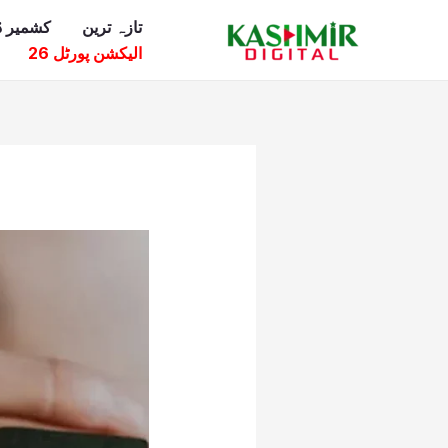
Ski
تازہ ترین
کشمیر ڈ
t
الیکشن پورٹل 26
conten