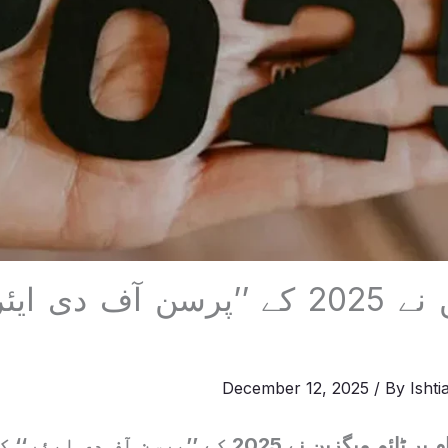
ٹائم میگزین نے 2025 کے ’’پرسن آف دی
December 12, 2025
/ By
Isht
رواں سال کے اختتام پر ٹائم میگزین نے 2025 کے ’’پرسن