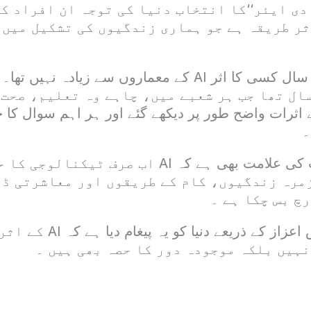
ف دی ایئر‘‘کا انتخاب دنیا کی توجہ ان افراد ک
ثر طریقہ ہے جو ہماری زندگیوں کی تشکیل میں 
ان کے مطابق اس سال کسی کا اثر AI کے معماروں سے زیادہ ن
ہ 2025 وہ سال تھا جب ہر شعبے میں، چاہے وہ تعلیم، ص
۔
یہ انتخاب اس بات کی علامت بھی ہے کہ AI اب صرف 
مرہ زندگیوں، کام کے طریقوں اور معاشرتی ڈ
چ بس چکا ہے ۔
ٹائم میگزین نے اس اعزاز کے ذریعے 
نہیں بلکہ موجودہ دور کا حصہ بھی ہیں ۔