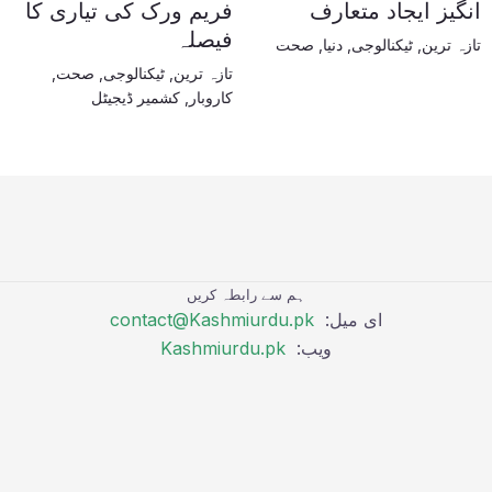
انگیز ایجاد متعارف
فریم ورک کی تیاری کا
فیصلہ
تازہ ترین
,
ٹیکنالوجی
,
دنیا
,
صحت
تازہ ترین
,
ٹیکنالوجی
,
صحت
,
کاروبار
,
کشمیر ڈیجیٹل
ہم سے رابطہ کریں
ای میل:
contact@Kashmiurdu.pk
ویب:
Kashmiurdu.pk