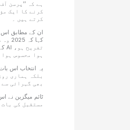
ہے کہ ’’پرسن آ
کرنے کا ایک مؤ
کرتے ہیں ۔
کہا ک
ہوا محسوس ہوا 
بلکہ ہماری روز
بھی گہرائی سے ر
مستقبل کی بات 