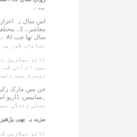
ہے ۔
سال
نمایاں طور پر 
ٹائم میگزین نے
میں اے آئی کے
دوسری میں دنیا 
جن میں مارک زکرب
عملی زندگی میں
مزید یہ بھی پڑھیں
ٹائم میگزین کے