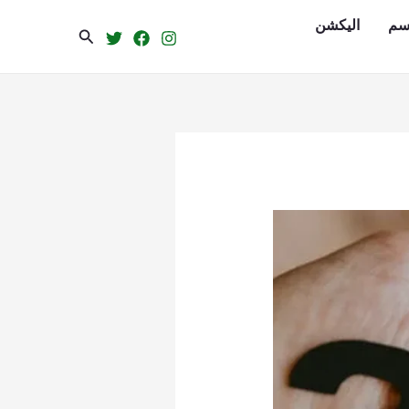
سم
الیکشن
Search