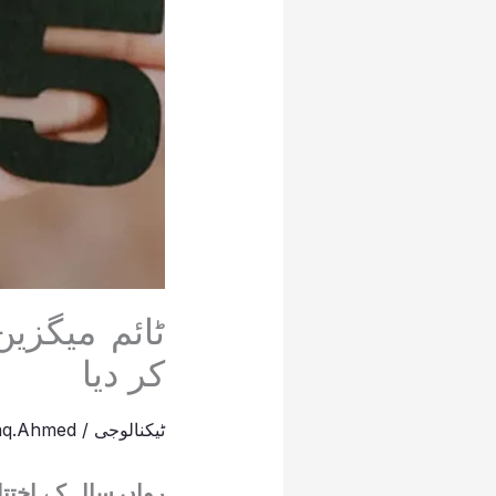
کر دیا
ٹیکنالوجی
/
iaq.Ahmed