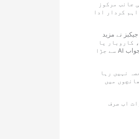
ی جانب مرکوز
اہم کردار ادا
ہیں تھا۔ جیکبز نے مزید
حت، کاروبار یا
تفریح ہو، AI کے اثرات واضح طور پر دیکھے گئے اور ہر اہم سوال کا جواب AI سے جڑا
ٹیکنالوجی کا حصہ نہیں رہا
ھانچوں میں
دنیا کو یہ پیغام دیا ہے کہ AI کے اثرات اب صرف