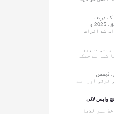
یہ اعزاز ان افراد کو دیا گیا ہے جنہوں نے مصنوعی ذہانت (AI) کے ذریعے
معاشرے کے مختلف شعبوں میں گہرا اثر قائم کیا ۔ ٹائم میگزین کے مطابق، 2025 وہ
ں اس کے اثرات
 پہلی تصویر
ا گیا ہے جبکہ
ن، ڈیمس
ریو اموڈی اور فی فی لی شامل ہیں ۔ ان رہنماؤں نے AI کی ترقی اور اسے
چ واپس لائی
خط میں لکھا