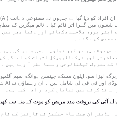
اس سال 
 تھا جب AI نے اپنی پوری صلاحیت دکھائی اور دنیا بھر می
محسوس کیے گئے ۔
 اس موقع پر دو کور تصاویر بھی جاری کی ہیں۔
 معاشرتی اور ٹیکنالوجیکل اثرات کو اجاگر کی
کے معروف ٹیکنالوجی رہنما نظر آ رہے ہیں ۔
رگ، لیزا سو، ایلون مسک، جینسن ہوانگ، سیم آلٹمی
ہسابیس، ڈا
 نافذ کرنے میں نمایاں کردار ادا کیا ہے۔
:
اے آئی کی بروقت مدد مریض کو موت کے منہ سے کھین
 ایڈیٹر ان چیف سام جیکبز نے قارئین کے نام 