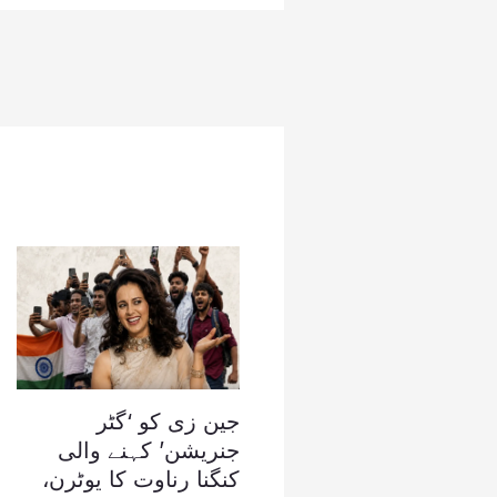
جین زی کو ‘گٹر
جنریشن’ کہنے والی
کنگنا رناوت کا یوٹرن،