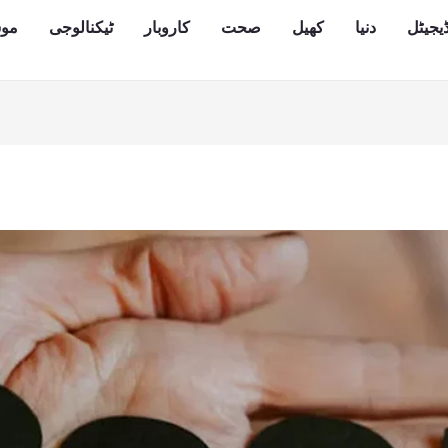
یجیٹل
دنیا
کھیل
صحت
کاروبار
ٹیکنالوجی
مو