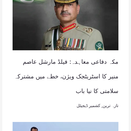
مکہ دفاعی معاہدہ: فیلڈ مارشل عاصم
منیر کا اسٹریٹجک ویژن، خطے میں مشترکہ
سلامتی کا نیا باب
تازہ ترین
,
کشمیر ڈیجیٹل