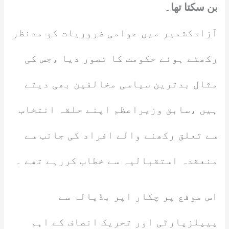
بن سکتا تھا۔
آزادکشمیر میں عوامی ضروریات کو مدنظر
رکھتے ہوئے حکومت کا تصور دیا ،جس کی
مثال بدترین سیاسی مخالفین بھی دیتے
ہیں ،سابق وزیراعظم اپنے حلقہ انتخاب
سے تعلق رکھنے والے افراد کی جانب سے
منعقدہ استقبالیہ سے خطاب کررہے تھے ۔
اس موقع پر چکار اپر بڈیالہ سے
پیپلزپارٹی اور تحریک انصاف کے اہم