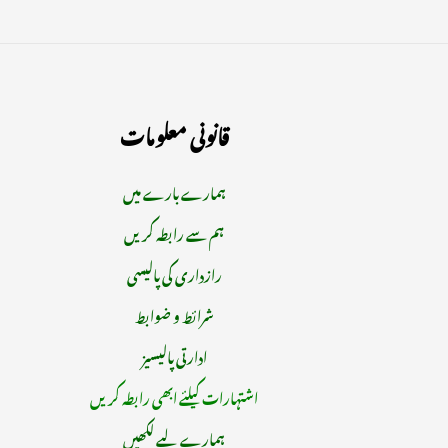
قانونی معلومات
ہمارے بارے میں
ہم سے رابطہ کریں
رازداری کی پالیسی
شرائط و ضوابط
ادارتی پالیسیز
اشتہارات کیلئے ابھی رابطہ کریں
ہمارے لیے لکھیں