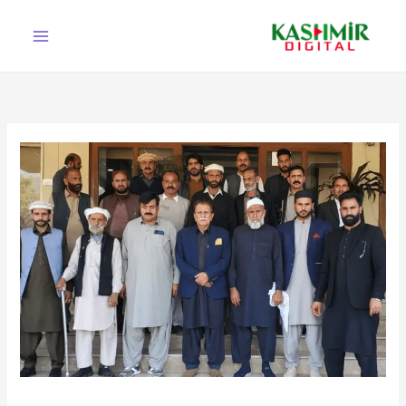
Ski
t
conten