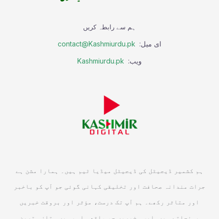
ہم سے رابطہ کریں
ای میل:
contact@Kashmiurdu.pk
ویب:
Kashmiurdu.pk
ہم کشمیر ڈیجیٹل کی ڈیجیٹل میڈیا ٹیم ہیں۔ ہمارا مشن ہے
جرات مندانہ صحافت اور تخلیقی کہانی گوئی جو آپ کو باخبر
اور متاثر رکھے۔ ہم آپ تک درست، مؤثر اور بروقت خبریں
پہنچاتے ہیں, ایسی خبریں جو واقعی اہم ہیں۔ تازہ ترین