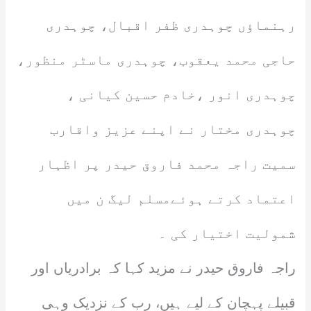
رہنماؤں چوہدری ظفر اقبال، چوہدری
حاجی محمد یعقوب، چوہدری ماسٹر منظور،
چوہدری انور ،خادم حسین کیانی ،
چوہدری مختار نے اپنے عزیز واقارب
سمیت راجہ محمد فاروق حیدر پر اظہار
اعتماد کرتے ہوئےمسلم لیگ ن میں
شمولیت اختیار کی ۔
راجہ فاروق حیدر نے مزید کہا کہ برادریاں اور
قبیلے پہچان کے لیے ہیں، رب کے نزدیک وہی