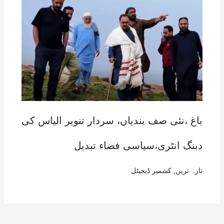
باغ ،نئی صف بندیاں، سردار تنویر الیاس کی
دبنگ انٹری،سیاسی فضاء تبدیل
تازہ ترین
,
کشمیر ڈیجیٹل