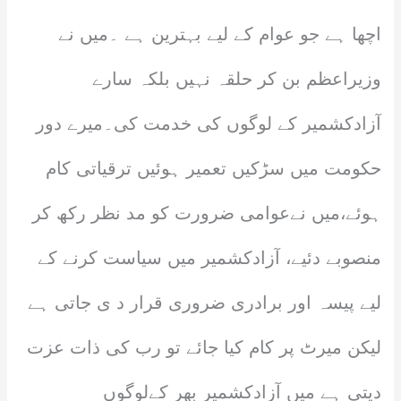
اچھا ہے جو عوام کے لیے بہترین ہے ۔میں نے
وزیراعظم بن کر حلقہ نہیں بلکہ سارے
آزادکشمیر کے لوگوں کی خدمت کی۔میرے دور
حکومت میں سڑکیں تعمیر ہوئیں ترقیاتی کام
ہوئے،میں نےعوامی ضرورت کو مد نظر رکھ کر
منصوبے دئیے، آزادکشمیر میں سیاست کرنے کے
لیے پیسہ اور برادری ضروری قرار د ی جاتی ہے
لیکن میرٹ پر کام کیا جائے تو رب کی ذات عزت
دیتی ہے میں آزادکشمیر بھر کےلوگوں