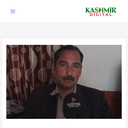
Ski
t
conten