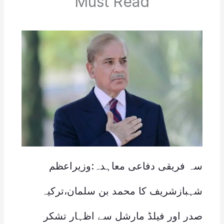
Must Read
سہ فریقی دفاعی معاہدہ:وزیراعظم
شہبازشریف کا محمد بن سلمان،ترکیہ
صدر اور فیلڈ مارشل سے اظہار تشکر