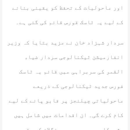
اور ماحولیات کے تحفظ کو یقینی بنانے
کے لیے یہ ٹاسک فورس قائم کی گئی ہے۔
سردار شہزاد خان نے مزید بتایا کہ وزیر
انفارمیشن ٹیکنالوجی سردار ضیاء
القمر کی سربراہی میں قائم یہ ٹاسک
فورس جدید ٹیکنالوجی کے ذریعے
ماحولیاتی چیلنجز پر قابو پانے کے لیے
کام کرے گی۔ ان اقدامات میں شامل ہیں
،شجرکاری مہم جس میں جنگلات کے رقبے میں