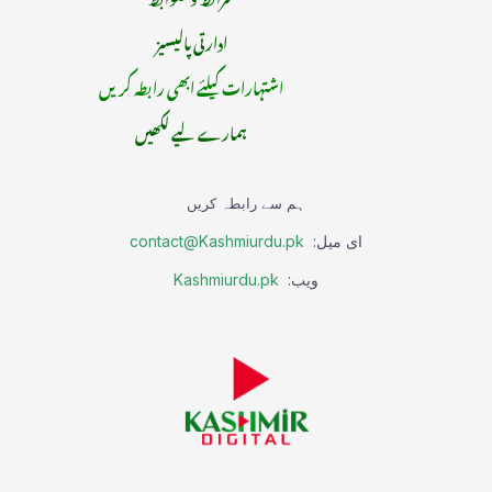
ادارتی پالیسیز
اشتہارات کیلئے ابھی رابطہ کریں
ہمارے لیے لکھیں
ہم سے رابطہ کریں
ای میل:
contact@Kashmiurdu.pk
ویب:
Kashmiurdu.pk