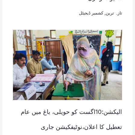
تازہ ترین
,
کشمیر ڈیجیٹل
الیکشن:10اگست کو حویلی، باغ میں عام
تعطیل کا اعلان،نوٹیفکیشن جاری