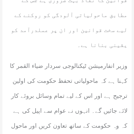
قوانین کا نفاذ بہت ضروری ہے جس کے
مطابق ماحولیاتی آلودگی کو روکنے کے
لیے سخت قوانین اور ان پر عملدرآمد کو
یقینی بنانا ہے۔
وزیر انفارمیشن ٹیکنالوجی سردار ضیاء القمر کا
کہنا ہے کہ ماحولیاتی تحفظ حکومت کی اولین
ترجیح ہے اور اس کے لیے تمام وسائل بروئے کار
لائے جائیں گے۔ انہوں نے عوام سے اپیل کی ہے
کہ وہ حکومت کے ساتھ تعاون کریں اور ماحول