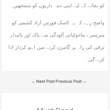
کو بچانے کے لیے اپنی ذمہ داریوں کو سمجھیں۔
واضح رہے کہ یہ ٹاسک فورس آزاد کشمیر کو
سرسبز ، ماحولیاتی آلودگی سے پاک اور پائیدار
ترقی کی راہ پر گامزن کرنے میں اہم کردار ادا
کرے گی۔
→
Next Post
Previous Post
←