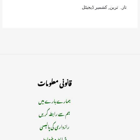
تازہ ترین
,
کشمیر ڈیجیٹل
قانونی معلومات
ہمارے بارے میں
ہم سے رابطہ کریں
رازداری کی پالیسی
شرائط و ضوابط