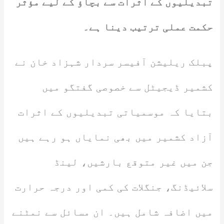
تبدیلیوں کے اثرات سے بچاؤ کے لیے مؤثر
حکمت عملی ترتیب دینا ہے۔
پبلک ریلیشن آفیسر سردار شہزاد خان نے
کشمیر ڈیجیٹل سے خصوصی گفتگو میں
بتایا کہ موسمیاتی تبدیلیوں کے اثرات
آزاد کشمیر میں بھی نمایاں ہو رہے ہیں
جن میں غیر متوقع بارشیں، لینڈ
سلائیڈنگ، جنگلات کی کمی اور درجہ حرارت
میں اضافہ شامل ہیں۔ ان مسائل سے نمٹنے