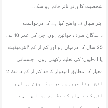
شخصیت کا بہتر تاثر قائم ہو سکے۔
ایئر سیال نے واضح کیا ہے کہ درخواست
دہندگان صرف خواتین ہوں، جن کی عمر 18 سے
25 سال کے درمیان ہو اور کم از کم ’انٹرمیڈیٹ
یا اے-لیول‘ کی تعلیم رکھتی ہوں۔ جسمانی
معیار کے مطابق امیدوار کا قد کم از کم 5 فٹ 2
انچ ہونا ضروری ہے، جبکہ وزن بی ایم
آئی کے معیار کے مطابق ہونا چاہیے۔
مزید یہ کہ امیدوار غیر شادی شدہ ہوں۔