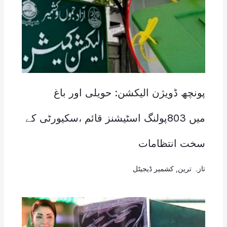
پونچھ ڈویژن الیکشن: حویلی اور باغ
میں 803پولنگ اسٹیشنز قائم ،سکیورٹی کے
سخت انتظامات
تازہ ترین
,
کشمیر ڈیجیٹل