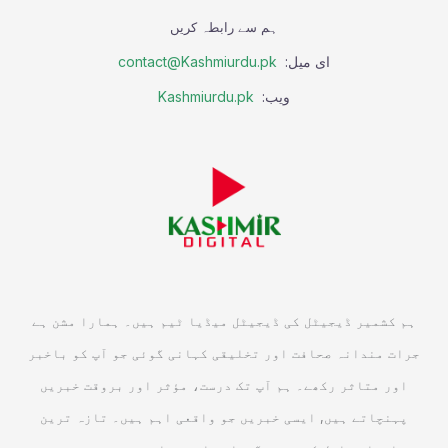
ہم سے رابطہ کریں
ای میل:
contact@Kashmiurdu.pk
ویب:
Kashmiurdu.pk
ہم کشمیر ڈیجیٹل کی ڈیجیٹل میڈیا ٹیم ہیں۔ ہمارا مشن ہے
جرات مندانہ صحافت اور تخلیقی کہانی گوئی جو آپ کو باخبر
اور متاثر رکھے۔ ہم آپ تک درست، مؤثر اور بروقت خبریں
پہنچاتے ہیں, ایسی خبریں جو واقعی اہم ہیں۔ تازہ ترین