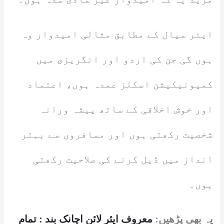
ایئر سیال کے مطابق مثالی امیدوار وہ
ہوں گی جن کی اردو اور انگریزی میں
کمیونیکیشن اسکلز عمدہ ہوں، اعتماد
اور خوش اخلاقی کے ساتھ پیشہ ورانہ
شخصیت رکھتی ہوں اور مسافروں سے بہتر
انداز میں ڈیل کرنے کی صلاحیت رکھتی
ہوں۔
یہ بھی پڑھیں:
معروف ایئر لائن اچانک بند : تمام