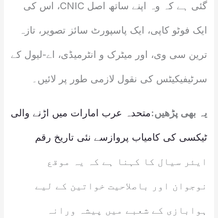
گئی ہے کہ وہ اپنے ساتھ اصل CNIC، اس کی
ایک فوٹو کاپی، ایک پاسپورٹ سائز تصویر، تازہ
ترین سی وی، اور میٹرک و انٹرمیڈی، اے-لیول کے
سرٹیفیکیٹس کی نقول لازمی طور پر لائیں۔
یہ بھی پڑھیں:
متحدہ عرب امارات میں اڑنے والی
ٹیکسی کی کامیاب پروازسے نئی تاریخ رقم
ایئر سیال کا کہنا ہے کہ یہ موقع
نوجوان اور باصلاحیت خواتین کے لیے
ہوابازی کے شعبے میں پیشہ ورانہ