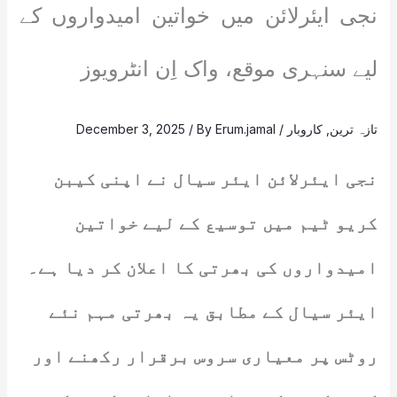
نجی ایئرلائن میں خواتین امیدواروں کے
لیے سنہری موقع، واک اِن انٹرویوز
تازہ ترین
,
کاروبار
/
Erum.jamal
/ By
December 3, 2025
نجی ایئرلائن ایئر سیال نے اپنی کیبن
کریو ٹیم میں توسیع کے لیے خواتین
امیدواروں کی بھرتی کا اعلان کر دیا ہے۔
ایئر سیال کے مطابق یہ بھرتی مہم نئے
روٹس پر معیاری سروس برقرار رکھنے اور