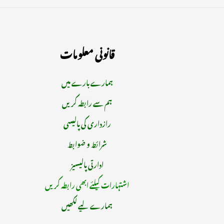
قانونی معلومات
ہمارے بارے میں
ہم سے رابطہ کریں
رازداری کی پالیسی
شرائط و ضوابط
ادارتی پالیسیز
اشتہارات کیلئے ابھی رابطہ کریں
ہمارے لیے لکھیں