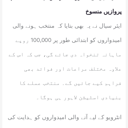
پروازیں منسوخ
ایئر سیال نے یہ بھی بتایا کہ منتخب ہونے والی
امیدواروں کو ابتدائی طور پر 100,000 روپے
ماہانہ تنخواہ دی جائے گی، جب کہ اس کے
علاوہ مختلف مراعات اور فوائد بھی
فراہم کیے جائیں گے۔ منتخب عملے کا
بنیادی اسٹیشن لاہور ہی ہوگا۔
انٹرویو کے لیے آنے والی امیدواروں کو ہدایت کی