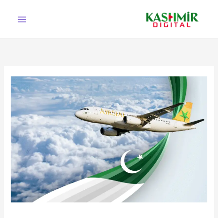
Ski
t
conten