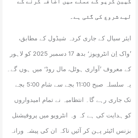
کیبن کریو کے عملے میں اضافہ کرنے کے
لیے شروع کی گئی ہے۔
ایئر سیال کے جاری کردہ شیڈول کے مطابق،
’واک اِن انٹرویوز‘ بدھ 17 دسمبر 2025 کو لاہور
کے معروف ’آواری ہوٹل، مال روڈ‘ میں ہوں گے۔
یہ سلسلہ صبح 11:00 بجے سے شام 5:00 بجے
تک جاری رہے گا۔ انتظامیہ نے تمام امیدواروں
کو ہدایت کی ہے کہ وہ انٹرویو میں پروفیشنل
بزنس اٹیئر پہن کر آئیں تاکہ ان کی پیشہ ورانہ