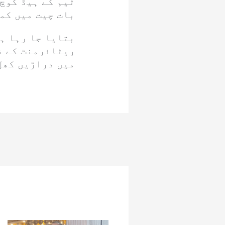
ٹیم کے ہیڈ کوچ
بات چیت میں کمی
بتایا جا رہا ہ
ریٹائرمنٹ کے ف
میں دراڑیں کھل 