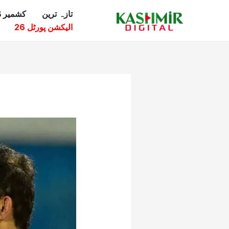
Ski
تازہ ترین
کشمیر ڈ
t
الیکشن پورٹل 26
conten