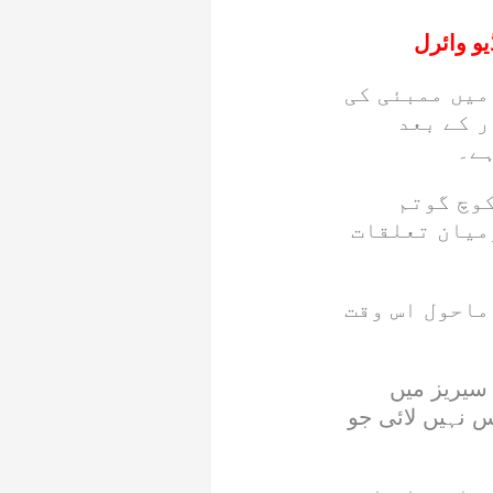
یو وائرل
میں ممبئی کی
 کے بعد
ہے۔
کوچ گوتم
میان تعلقات
ماحول اس وقت
 سیریز میں
 نہیں لائی جو