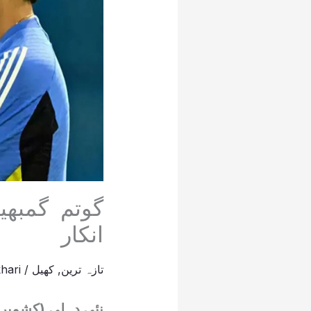
گوتم گمبھی
انکار
تازہ ترین
,
کھیل
/
hari
نئی دہلی (کشمیر ڈ