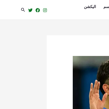
سم
الیکشن
Search