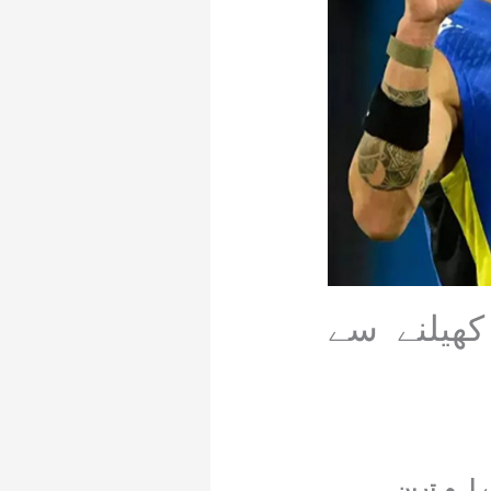
کھیلنے سے
 اہم ترین