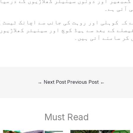
 گمبھیر اور دونوں سینیئر کھلاڑیوں کے درمیا
 آئی ہے۔
ے کہ کوہلی اور روہت کی جانب سے اچانک ٹیسٹ 
یصلے کے بعد سے ہیڈ کوچ اور سینیئر کھلاڑیوں
کر سامنے آئی ہیں۔
→
Next Post
Previous Post
←
Must Read