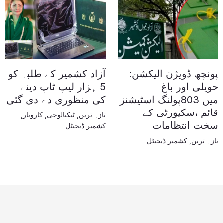
پونچھ ڈویژن الیکشن:
آزاد کشمیر کے طلبہ کو
حویلی اور باغ
5 ہزار لیپ ٹاپ دینے
میں 803پولنگ اسٹیشنز
کی منظوری دے دی گئی
قائم ،سکیورٹی کے
تازہ ترین
,
ٹیکنالوجی
,
کاروبار
,
سخت انتظامات
کشمیر ڈیجیٹل
تازہ ترین
,
کشمیر ڈیجیٹل