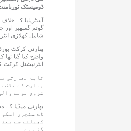
ڈومیسٹک ٹورنامنٹ 
آسٹریلیا کے خلا
گوتم گمبھیر اور 
شامل کھلاڑی انٹر
بھارتی کرکٹ بورڈ
واضح کیا گیا تھا 
انٹرنیشنل کرکٹ کی
تاہم بھارتی میڈ
ہدایت کے خلاف س
شروع ہونے والی
ڈے سنچری اسکور
کھیلنے سے معذرت
گئی ہے۔