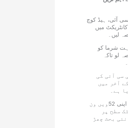
ی آئی، ہیڈ کوچ
کانٹریکٹ میں
صہ لیں۔
ہت شرما کو
ہ لو تاکہ
۔
سی آئی کی
ے آخر میں
ا ہے۔
بھارتی میڈیا کے مطابق ویرات کوہلی نے اتوار کو جنوبی افریقا کے خلاف اپنی 52ویں ون
ک سطح پر
نئی بحث چھڑ