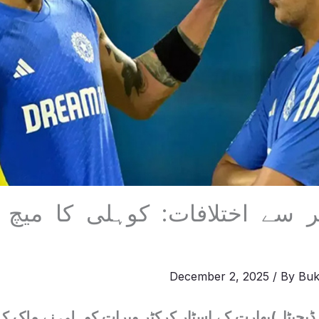
ر سے اختلافات: کوہلی کا میچ 
December 2, 2025
/ By
Buk
یجیٹل)بھارت کے اسٹار کرکٹر ویرات کوہلی نے ملک کے