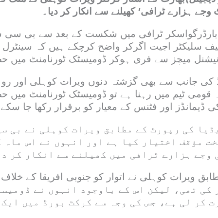
وجے ہزارے ٹرافی‘ کھیلنے سے انکار کر دیا۔
ف بارڈرگواسکر ٹرافی میں شکست کے بعد سے بی سی س
چیف سلیکٹر اجیت اگرکر واضح کرچکے ہیں کہ سینٹرل 
نیشنل میچز سے فری ہوکر ڈومیسٹک ٹورنامنٹ میں ح
 کی جانب سے بھی گزشتہ دنوں ویرات کوہلی اور رو
کہ قومی ٹیم میں رہنا ہے تو ڈومیسٹک ٹورنامنٹ میں حص
 ڈیمانڈز اور فٹنس کے معیار کو برقرار رکھا جا سکے
یا کی رپورٹ کے مطابق ویرات کوہلی نے بی سی 
خت مؤقف اختیار کیا ہے اور انہوں نے اس ماہ ک
 وجے ہزارے ٹرافی میں کھیلنے سے انکار کر دی
 کی تھی، لیکن اس کے باوجود انہوں نے ڈومیسٹ
 کر لی ہے، جس کی وجہ سے کرکٹ بورڈ میں ایک 