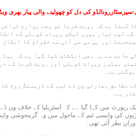
:
سپرسٹاررونالڈو کی دل کو چھولینے والی پیار بھری ویڈ
ا کہنا ہے کہ روہت شرما تو وجے ہزارے ٹرافی 
کے لیے تیار ہیں، لیکن ویرات کوہلی کے انکار
نجمنٹ اور بی سی سی آئی سے ٹکراؤ کا امکان 
ی جانب سے یہ بھی انکشاف کیا گیا ہے کہ ہیڈ 
یئر بیٹرز ویرات کوہلی اور روہت شرما کے در
ہوگئی ہے۔
ے مطابق بھارتی ون ڈے ٹیم کے ڈریسنگ روم کا 
کار ہے۔
یک رپورٹ میں کہا گیا ہے کہ آسٹریلیا کے خلاف ون ڈے
اڑیوں کی واپسی ٹیم کے ماحول میں وہ گرمجوشی واپس
ران نظر آئی تھی۔