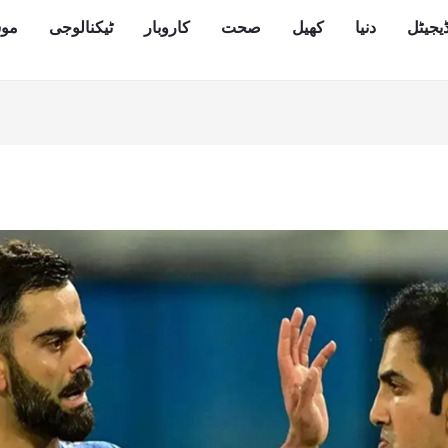
یجیٹل
دنیا
کھیل
صحت
کاروبار
ٹیکنالوجی
مو