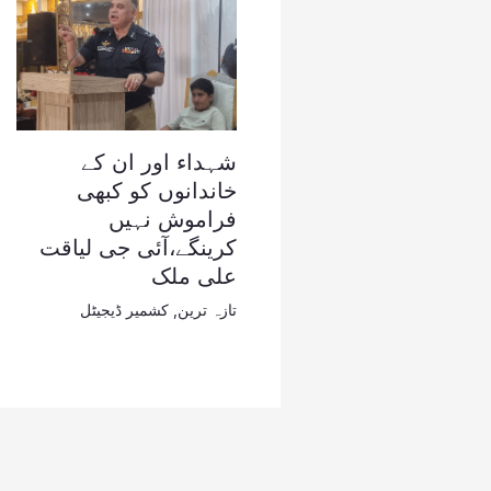
شہداء اور ان کے
خاندانوں کو کبھی
فراموش نہیں
کرینگے،آئی جی لیاقت
علی ملک
تازہ ترین
,
کشمیر ڈیجیٹل