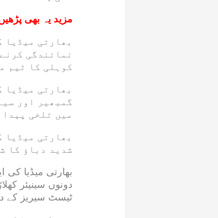
مزید یہ بھی پڑھیں
بھارتی میڈیا ک
نمائندگی کرنے 
کوہلی کا ٹیم می
بھارتی میڈیا ک
گمبھیر اور سین
میں تلخی پیدا 
بھارتی میڈیا ک
شدید دباؤ کا ش
بھارتی میڈیا کی ا
دونوں سینیئر کھل
ٹیسٹ سیریز کے دو