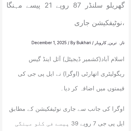
گھریلو سلنڈر 87 روپے 21 پیسے مہنگا
،نوٹیفکیشن جاری
تازہ ترین
,
کاروبار
/
Bukhari
/ By
December 1, 2025
اسلام آباد(کشمیر ڈیجیٹل) آئل اینڈ گیس
ریگولیٹری اتھارٹی (اوگرا) نے ایل پی جی کی
قیمتوں میں اضافہ کر دیا۔
اوگرا کی جانب سے جاری نوٹیفکیشن کے مطابق
ایل پی جی 7 روپے 39 پیسے فی کلو مہنگی