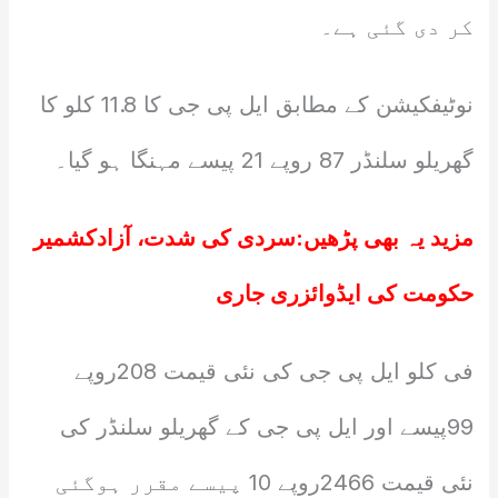
کر دی گئی ہے۔
نوٹیفکیشن کے مطابق ایل پی جی کا 11.8 کلو کا
گھریلو سلنڈر 87 روپے 21 پیسے مہنگا ہو گیا۔
مزید یہ بھی پڑھیں:
سردی کی شدت، آزادکشمیر
حکومت کی ایڈوائزری جاری
فی کلو ایل پی جی کی نئی قیمت 208روپے
99پیسے اور ایل پی جی کے گھریلو سلنڈر کی
نئی قیمت 2466روپے 10 پیسے مقرر ہوگئی