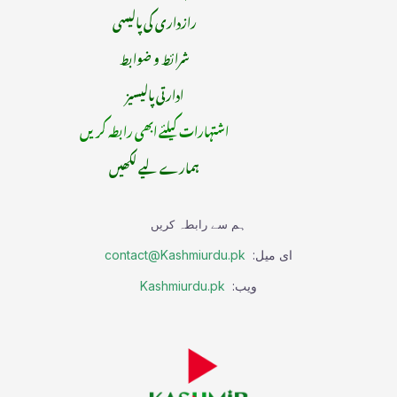
رازداری کی پالیسی
شرائط و ضوابط
ادارتی پالیسیز
اشتہارات کیلئے ابھی رابطہ کریں
ہمارے لیے لکھیں
ہم سے رابطہ کریں
ای میل:
contact@Kashmiurdu.pk
ویب:
Kashmiurdu.pk