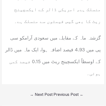
منسلک ہے، امریکی ڈالر کے ایکسچینج
ریٹ کا بھی گیس قیمتوں سے منسلک ہے۔
گزشتہ ماہ کے مقابلے میں سعودی آرامکو سی
پی میں 4.93 فیصد اضافہ ہوا، ایک ماہ میں ڈالر
کے اوسطاً ایکسچینج ریٹ میں 0.15 فیصد کمی
ہوئی۔
→
Next Post
Previous Post
←