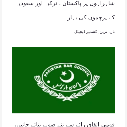
شاہراہوں پر پاکستان ، ترکیہ اور سعودیہ
کے پرچموں کی بہار
تازہ ترین
,
کشمیر ڈیجیٹل
قومی اتفاق رائے سے نئے صوبے بنائے جائیں،