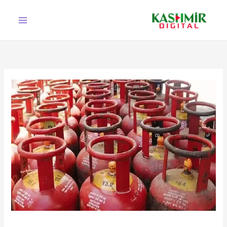
Ski
t
conten