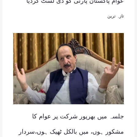
عوام پاکستان پارٹی کو ڈی لسٹ کردیا
تازہ ترین
جلسہ میں بھرپور شرکت پر عوام کا
مشکور ہوں، میں بالکل ٹھیک ہوں،سردار