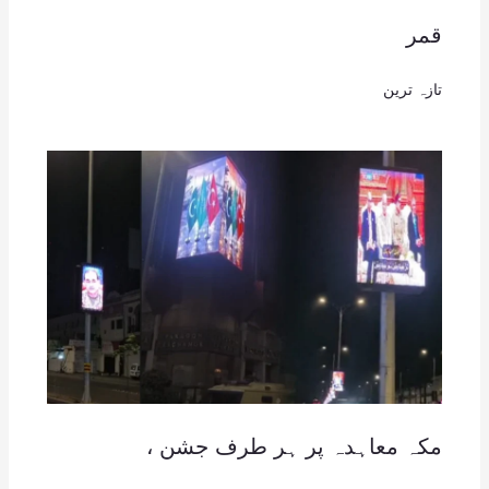
قمر
تازہ ترین
مکہ معاہدہ پر ہر طرف جشن ،