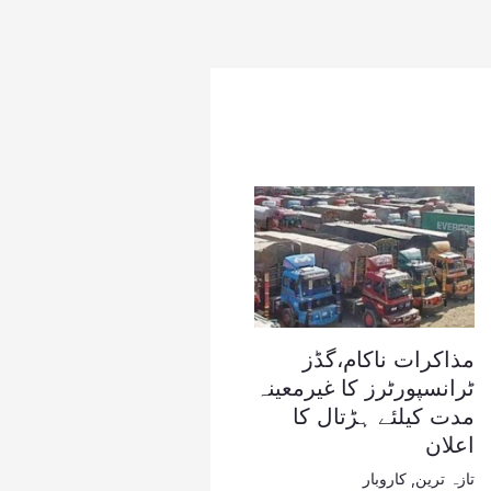
مذاکرات ناکام،گڈز
ٹرانسپورٹرز کا غیرمعینہ
مدت کیلئے ہڑتال کا
اعلان
تازہ ترین
,
کاروبار