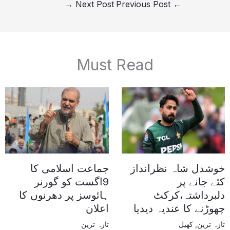
→
Next Post
Previous Post
←
Must Read
خوشدل شاہ نظرانداز
جماعت اسلامی کا
کئے جانے پر
9اگست کو گورنر
دلبرداشتہ،کرکٹ
ہائوسز پر دھرنوں کا
چھوڑنے کا عندیہ دیدیا
اعلان
تازہ ترین
,
کھیل
تازہ ترین