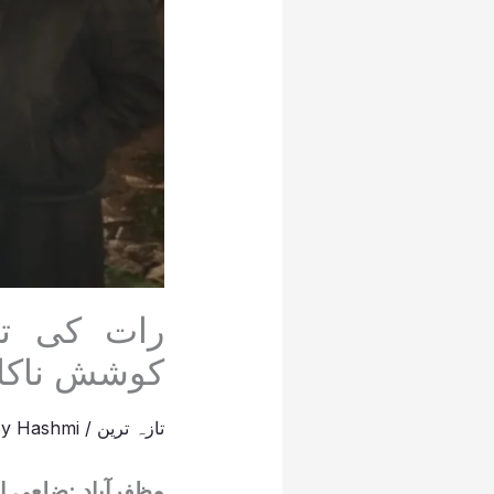
رات کی تا
کوشش ناکام
تازہ ترین
/
Hashmi
By
مظفرآباد :ضلعی ا