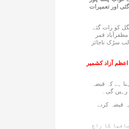
ئی اور تعمیرات
گل کو رات گئے
ظفرآباد قمر
 لب سڑک ناجائز
اعظم آزاد کشمیر
ہنا ہے کہ قبضہ
ی رہیں گی۔
ہ قبضہ کرنے
مافیا کا راج