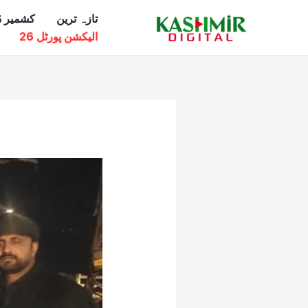
Ski
تازہ ترین
کشمیر ڈ
t
الیکشن پورٹل 26
conten