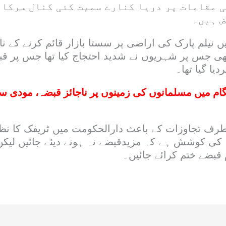
ی مقامات پر دریا کنارے سمیت کئی کنال سرکار
 ہیں۔
 نیلم پارک کی اراضی پر سستا بازار قائم کرنے کے ن
 جس پر شہریوں نے شدید احتجاج کیا تھا جس پر قب
دیا گیا تھا۔
ام میں مسلمانوں کی زمینوں پر ناجائز قبضہ، مودی 
رف تجاوزات کے باعث دارالحکومت میں ٹریفک کا نظ
یہ کی کوشش ہے کہ مزیدقبضے نہ ہونے دیئے جائیں لیک
قبضے ختم کرائے جائیں۔