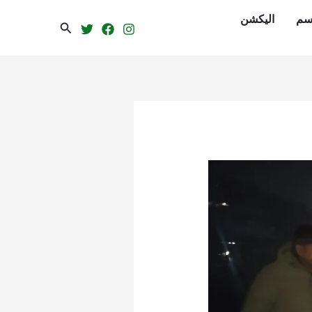
سم
الیکشن
Search