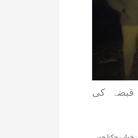
 قبضہ کی
ے خواب چکنا چور