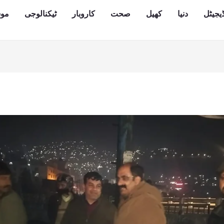
یجیٹل
دنیا
کھیل
صحت
کاروبار
ٹیکنالوجی
مو