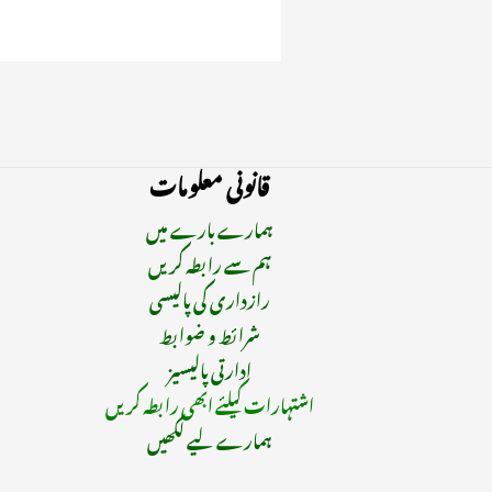
قانونی معلومات
ہمارے بارے میں
ہم سے رابطہ کریں
رازداری کی پالیسی
شرائط و ضوابط
ادارتی پالیسیز
اشتہارات کیلئے ابھی رابطہ کریں
ہمارے لیے لکھیں