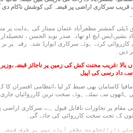
کے قریب سرکاری اراضی پر قبضہ کی کوشش ناکام دی گ
۔
 ڈپٹی کمشنر مظفرآباد عثمان ممتاز کی ہدایت پر من
 بشیر،ایس ایچ او تھانہ صدر نوید الحسن ، تحصیلدار م
 کارروائی کرتے ہوئے سرکاری ایوارڈ شدہ رقبہ پر بر
 دیں۔
ں بالا :غریب محنت کش کی زمین پر ناجائز قبضہ،وزیر 
 سے داد رسی کی اپیل
مافیا کاسامان بھی ضبط کر لیا ،انتظامی افسران کا ک
ینی ہاتھوں سے نمٹتے ہوئے سخت ترین کارروائیاں جار
مقام پر تجاوزات ناقابل قبول ہے، سرکاری اراضی پ
انون کے تحت سخت کارروائی کی جائے گی۔
ستی دارالحکومت مظفر آباد میں ہر طرف قبضہ 