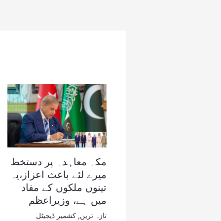
مکہ معاہدہ پر دستخط
میرے لئے باعث اعزاز،یہ
تینوں ملکوں کے مفاد
میں ہے، وزیراعظم
تازہ ترین
,
کشمیر ڈیجیٹل