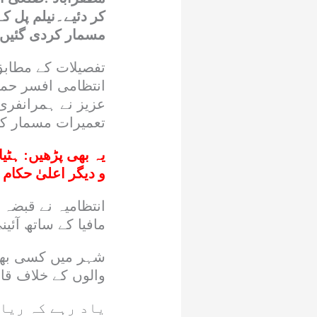
کر دئیے۔نیلم پل 
مسمار کردی گئیں
تفصیلات کے مطابق
انتظامی افسر حماد
عزیز نے ہمرانفری
تعمیرات مسمار کر
یہ بھی پڑھیں:
ہٹیا
و دیگر اعلیٰ حکام
انتظامیہ نے قبضہ 
مافیا کے ساتھ آئ
شہر میں کسی بھی 
والوں کے خلاف ق
یاد رہے کہ ریا