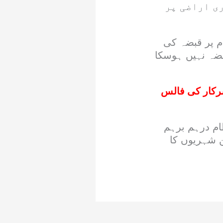
ی اراضی پر
ام پر قبضہ کی
ضہ نہیں ہوسکا
سرکار کی فالس
ام درہم برہم
ن شہریوں کا