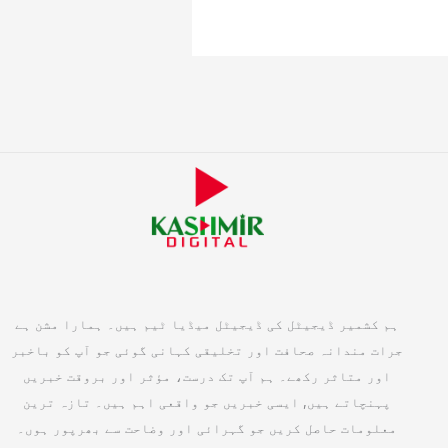
ہم کشمیر ڈیجیٹل کی ڈیجیٹل میڈیا ٹیم ہیں۔ ہمارا مشن ہے
جرات مندانہ صحافت اور تخلیقی کہانی گوئی جو آپ کو باخبر
اور متاثر رکھے۔ ہم آپ تک درست، مؤثر اور بروقت خبریں
پہنچاتے ہیں, ایسی خبریں جو واقعی اہم ہیں۔ تازہ ترین
معلومات حاصل کریں جو گہرائی اور وضاحت سے بھرپور ہوں۔