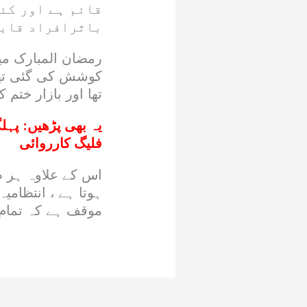
قائم ہے اور کئ
باثرافراد قابض
رمضان المبارک میں
کوشش کی گئی تھی
تھا اور بازار ختم کر
یہ بھی پڑھیں:
پہلگ
فلیگ کارروائی
اس کے علاوہ ہر ط
ہوتا ہے ، انتظام
موقف ہے کہ تمام 