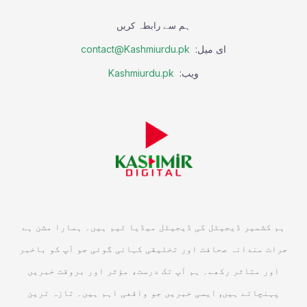
ہم سے رابطہ کریں
ای میل:
contact@Kashmiurdu.pk
ویب:
Kashmiurdu.pk
ہم کشمیر ڈیجیٹل کی ڈیجیٹل میڈیا ٹیم ہیں۔ ہمارا مشن ہے
جرات مندانہ صحافت اور تخلیقی کہانی گوئی جو آپ کو باخبر
اور متاثر رکھے۔ ہم آپ تک درست، مؤثر اور بروقت خبریں
پہنچاتے ہیں, ایسی خبریں جو واقعی اہم ہیں۔ تازہ ترین