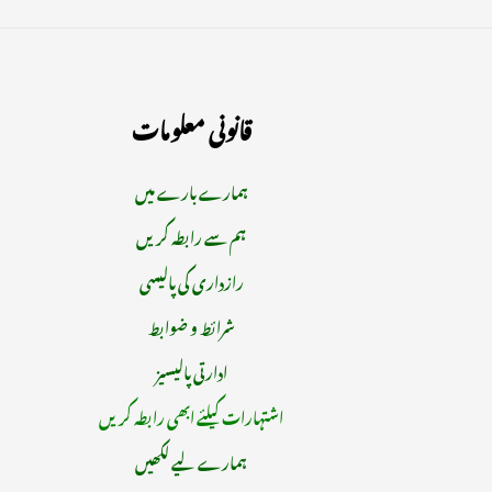
قانونی معلومات
ہمارے بارے میں
ہم سے رابطہ کریں
رازداری کی پالیسی
شرائط و ضوابط
ادارتی پالیسیز
اشتہارات کیلئے ابھی رابطہ کریں
ہمارے لیے لکھیں