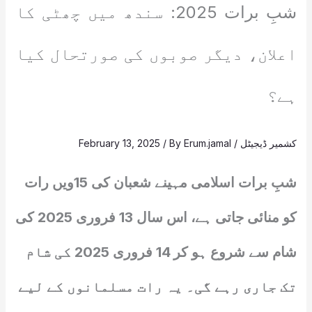
شبِ برات 2025: سندھ میں چھٹی کا
اعلان، دیگر صوبوں کی صورتحال کیا
ہے؟
کشمیر ڈیجیٹل
/
Erum.jamal
/ By
February 13, 2025
شبِ برات اسلامی مہینے شعبان کی 15ویں رات
کو منائی جاتی ہے، اس سال 13 فروری 2025 کی
شام سے شروع ہو کر 14 فروری 2025 کی شام
تک جاری رہے گی۔ یہ رات مسلمانوں کے لیے