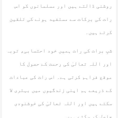
روشنی ڈالتے ہیں اور مسلمانوں کو اس
رات کی برکات سے مستفید ہونے کی تلقین
کرتے ہیں۔
شبِ برات کی رات ہمیں خود احتسابی، توبہ
اور اللہ تعالیٰ کی رحمت کے حصول کا
موقع فراہم کرتی ہے۔ اس رات کی عبادات
کے ذریعے ہم اپنی زندگیوں میں بہتری لا
سکتے ہیں اور اللہ تعالیٰ کی خوشنودی
حاصل کر سکتے ہیں۔