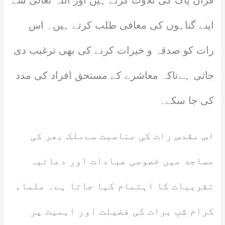
قرآن پاک کی تلاوت کرتے ہیں اور اللہ تعالیٰ سے
اپنے گناہوں کی معافی طلب کرتے ہیں۔ اس
رات کو صدقہ و خیرات کرنے کی بھی ترغیب دی
جاتی ہےتاکہ معاشرے کے مستحق افراد کی مدد
کی جا سکے۔
اس مقدس رات کی مناسبت سےملک بھر کی
مساجد میں خصوصی عبادات اور دعائیہ
تقریبات کا اہتمام کیا جاتا ہے۔ علماء
کرام شبِ برات کی فضیلت اور اہمیت پر