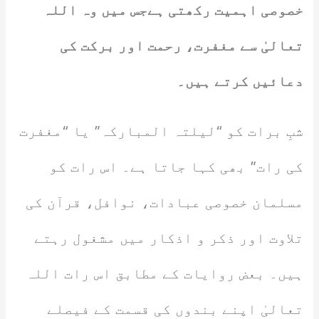
خصوصی اہمیت رکھتی ہےجس میں وہ اللہ
تعالیٰ سے مغفرت، رحمت اور برکت کی
دعائیں کرتے ہیں۔
شبِ برات کو “لیلتہ المبارکہ” یا “مغفرت
کی رات” بھی کہا جاتا ہے۔ اس رات کو
مسلمان خصوصی عبادات، نوافل، قرآن کی
تلاوت اور ذکر و اذکار میں مشغول رہتے
ہیں۔ بعض روایات کے مطابق اس رات اللہ
تعالیٰ اپنے بندوں کی قسمت کے فیصلے