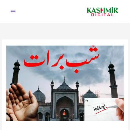
Ski
t
conten