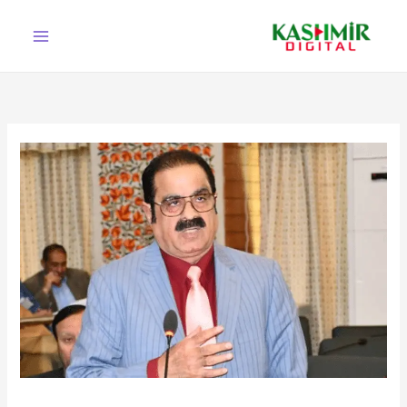
Ski
t
conten