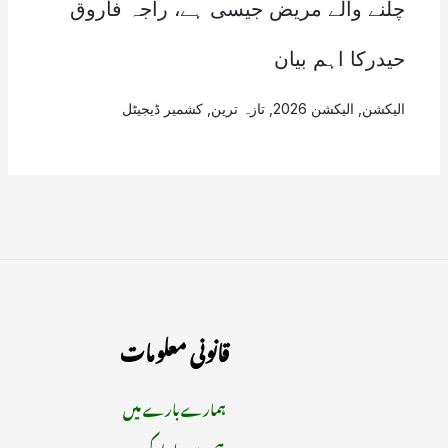
چلنے والے مریض جیسی ہے، راجہ فاروق
حیدرکا اہم بیان
الیکشن
,
الیکشن 2026
,
تازہ ترین
,
کشمیر ڈیجیٹل
قانونی معلومات
ہمارے بارے میں
ہم سے رابطہ کریں