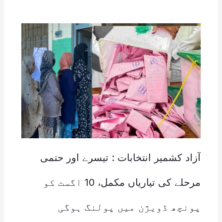
آزاد کشمیر انتخابات : تیسرے اور حتمی
مرحلے کی تیاریاں مکمل، 10 اگست کو
پونچھ ڈویژن میں پولنگ ہوگی