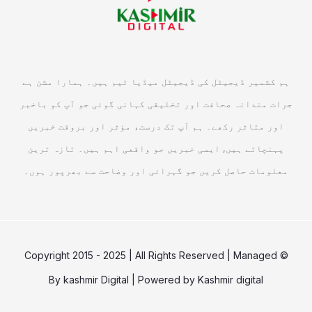
ہم کشمیر ڈیجیٹل کی ڈیجیٹل میڈیا ٹیم ہیں۔ ہمارا مشن ہے
جرات مندانہ صحافت اور تخلیقی کہانی گوئی جو آپ کو باخبر
اور متاثر رکھے۔ ہم آپ تک درست، مؤثر اور بروقت خبریں
پہنچاتے ہیں, ایسی خبریں جو واقعی اہم ہیں۔ تازہ ترین
معلومات حاصل کریں جو گہرائی اور وضاحت سے بھرپور ہوں۔
© Copyright 2015 - 2025 | All Rights Reserved | Managed
By
kashmir Digital
| Powered by
Kashmir digital