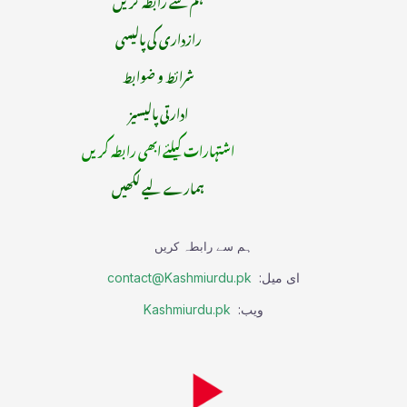
رازداری کی پالیسی
شرائط و ضوابط
ادارتی پالیسیز
اشتہارات کیلئے ابھی رابطہ کریں
ہمارے لیے لکھیں
ہم سے رابطہ کریں
ای میل:
contact@Kashmiurdu.pk
ویب:
Kashmiurdu.pk