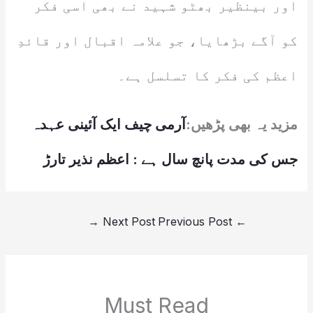
اور بینظیر بھٹو شہید نے بھی اسی فکر
کو آگے بڑھایا، جو علامہ اقبال اور قائدِ
اعظم کی فکر کا تسلسل ہے۔
مزید یہ بھی پڑھیں:
آرمی چیف ایک آئینی عہدہ
جس کی مدت پانچ سال ہے : اعظم نذیر تارڑ
→
Next Post
Previous Post
←
Must Read