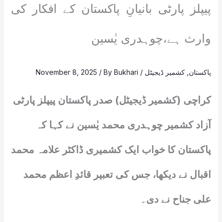
پیپلز پارٹی بانیانِ پاکستان کے افکار کی
وارث ہے،چوہدری یٰسین
پاکستان
,
کشمیر ڈیجیٹل
/
Bukhari
/ By
November 8, 2025
کراچی (کشمیر ڈیجیٹل) صدر پاکستان پیپلز پارٹی
آزاد کشمیر چوہدری محمد یٰسین نے کہا کہ
پاکستان کا خواب ایک کشمیری ڈاکٹر علامہ محمد
اقبال نے دیکھا، جس کی تعبیر قائدِ اعظم محمد
علی جناح نے دی۔