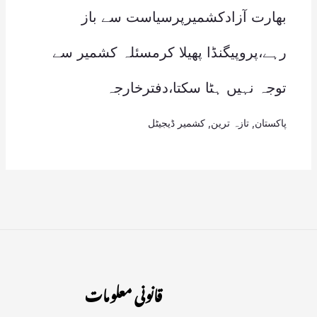
بھارت آزادکشمیرپرسیاست سے باز
رہے،پروپیگنڈا پھیلا کرمسئلہ کشمیر سے
توجہ نہیں ہٹا سکتا،دفترخارجہ
پاکستان
,
تازہ ترین
,
کشمیر ڈیجیٹل
قانونی معلومات