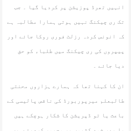
انہیں تھرڈ پوزیشن پر کردیا گیا ۔ جب
تک ری چیکنگ نہیں ہوتی ہمارا مطالبہ ہے
کہ انونس کردہ رزلٹ فوری روکا جائے اور
پیپروں کی ری چیکنگ میں طلباء کو حق
دیا جائے ۔
ان کا کہنا تھا کہ ہمارے ہزاروں محنتی
طالبعلم میرپوربورڈ کی ناقص پالیسی کے
باعث یا تو ڈپریشن کا شکار ہوچکے ہیں
یا پھر خود کشیوں پر مجبور کردیئےہیں ۔