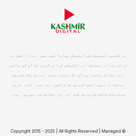
ہم کشمیر ڈیجیٹل کی ڈیجیٹل میڈیا ٹیم ہیں۔ ہمارا مشن ہے
جرات مندانہ صحافت اور تخلیقی کہانی گوئی جو آپ کو باخبر
اور متاثر رکھے۔ ہم آپ تک درست، مؤثر اور بروقت خبریں
پہنچاتے ہیں, ایسی خبریں جو واقعی اہم ہیں۔ تازہ ترین
معلومات حاصل کریں جو گہرائی اور وضاحت سے بھرپور ہوں۔
© Copyright 2015 - 2025 | All Rights Reserved | Managed