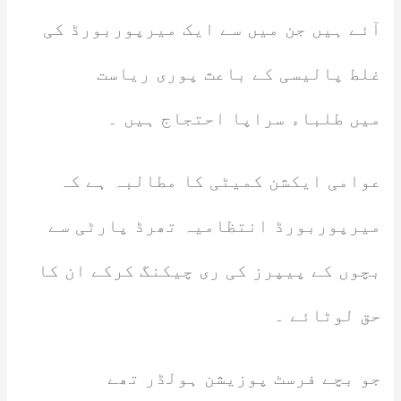
آئے ہیں جن میں سے ایک میرپوربورڈ کی
غلط پالیسی کے باعث پوری ریاست
میں طلباء سراپا احتجاج ہیں ۔
عوامی ایکشن کمیٹی کا مطالبہ ہے کہ
میرپوربورڈ انتظامیہ تھرڈ پارٹی سے
بچوں کے پیپرز کی ری چیکنگ کرکے ان کا
حق لوٹائے ۔
جو بچے فرسٹ پوزیشن ہولڈر تھے