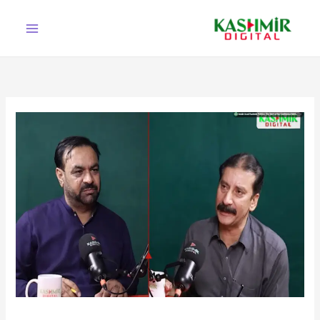
Ski
t
conten