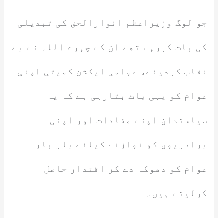
جو لوگ وزیراعظم انوارالحق کی تبدیلی
کی بات کررہے تھے ان کے چہرے اللہ نے بے
نقاب کردیئے، عوامی ایکشن کمیٹی اپنی
عوام کو یہی بات بتارہی ہے کہ یہ
سیاستدان اپنے مفادات اور اپنی
برادریوں کو نوازنے کیلئے بار بار
عوام کو دھوکہ دے کر اقتدار حاصل
کرلیتے ہیں۔