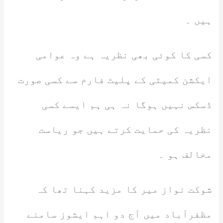
ہیں ۔
کسی کا کوئی بھی نظریہ ہے وہ عوامی
ایکشن کمیٹی کے پلیٹ فارم سے کسی صورت
ڈسکس نہیں ہوگا نہ ہی ہم ایسے کسی
نظریہ کی حمایت کرتے ہیں جو ریاست
مخالف ہو ۔
شوکت نواز میر کا مزید کہنا تھا کہ
مظفرآباد میں آج دو اہم ایشوز سامنے