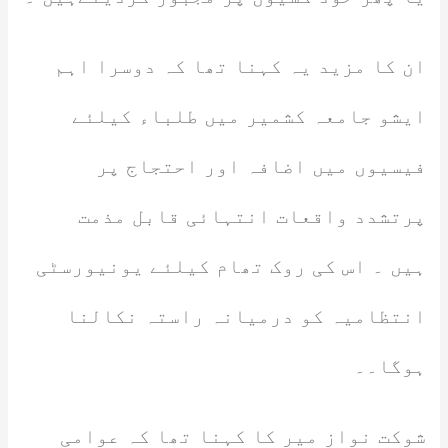
ان کا مزید یہ کہنا تھا کہ دوسرا اہم
ایشو جامعہ کشمیر میں طلباء کیلئے
فیسیوں میں اضافہ اور احتجاج پر
پرتشدد واقعات انتہائی قابل مذمت
ہیں ۔ اس کی روک تھام کیلئے یونیورسٹی
انتظامیہ کو درمیانہ راستہ نکالنا
ہوگا۔۔
شوکت نواز میر کا کہنا تھا کہ عوامی