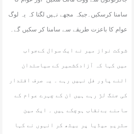
سامنا کرسکیں۔جبکہ مجھے نہیں لگتا کہ یہ لوگ
عوام کا باعزت طریقے سے سامنا کر سکیں گے۔
شوکت نواز میر نے ایک سوال کےجواب
میں کہا کہ آزادکشمیر کے سیاستدان
اتنے پاور فل نہیں رہے ۔ یہ صرف اقتدار
کی جنگ لڑ رہے ہیں ان کے چہرے عوام کے
سامنے بےنقاب ہوچکے ہیں ۔ ایک مین
سٹریم میڈیا پر بیٹھ کر انہوں نے کہا