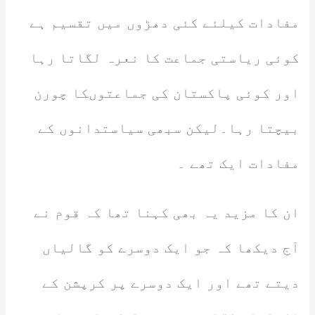
مفادات کیلئے کئی دھڑوں میں تقسیم ہے
کوئی ریاستی جماعت کا نعرہ لگاتا رہا
اور کوئی پاکستان کی جماعتوںکا چورن
بیچتا رہا۔لیکن سبھی سیاستدانوں کے
مفادات ایک تھے ۔
ان کا مزید یہ بھی کہنا تھا کہ قوم نے
آج دیکھا کہ جو ایک دوسرے کو گالیاں
دیتے تھے اور ایک دوسرے پر کرپشن کے