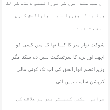
ان سیاستدانوں کی نورا کشتی دیکھ کر لگ
رہا ہے کہ وزیراعظم انوارالحق کہیں
نہیں جارہے ۔
شوکت نواز میر کا کہنا تھا کہ میں کسی کو
اچھے اور برے کا سرٹیفکیٹ نہیں دے سکتا مگر
وزیراعظم انوارالحق کی اب تک کوئی مالی
کرپشن سامنے نہیں آئی۔
عوامی ایکشن کمیـٹی میں ہر علاقے کی