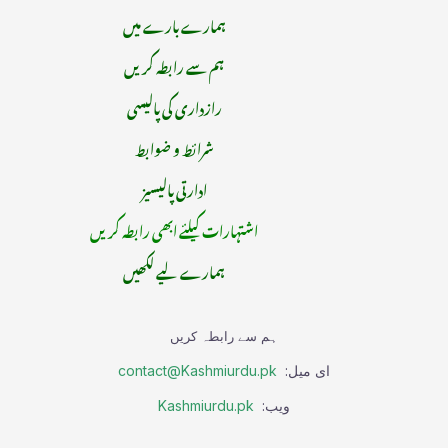
ہمارے بارے میں
ہم سے رابطہ کریں
رازداری کی پالیسی
شرائط و ضوابط
ادارتی پالیسیز
اشتہارات کیلئے ابھی رابطہ کریں
ہمارے لیے لکھیں
ہم سے رابطہ کریں
ای میل:
contact@Kashmiurdu.pk
ویب:
Kashmiurdu.pk