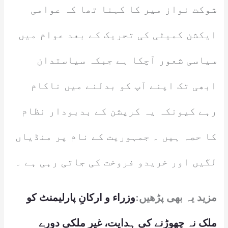
شوکت نواز میر کا کہنا تھا کہ عوامی
ایکشن کمیٹی کی تحریک کے بعد عوام میں
سیاسی شعور آچکا ہے جبکہ سیاستدان
ابھی تک اپنے آپ کو بدلنے میں ناکام
رہے کیونکہ یہ کرپشن کے بدبودار نظام
کا حصہ ہیں ۔ جمہوریت کے نام پر منڈیاں
لگیں اور خریدو فروخت کی جاتی رہی ہے ۔
مزید یہ بھی پڑھیں:
وزراء و ارکانِ پارلیمنٹ کو
ملک نہ چھوڑنے کی ہدایت، غیر ملکی دورے