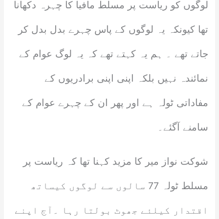
لوگوں کو ریاست پر مسلط مافیا کا چہرہ دکھانا
تھا کیونکہ یہ لوگوں کے پاس چہرے بدل بدل کر
جاتے تھے ۔ ہم یہ کہتے تھے کہ یہ لوگ عوام کے
نمائندہ نہیں بلکہ اپنی اپنی برادریوں کے
مفاداتی ٹولہ ہے اور پھر ان کے چہرے عوام کے
سامنے آگئے۔
شوکت نواز میر کا مزید کہنا تھا کہ ریاست پر
مسلط ٹولہ 77 سالوں سے لوگوں کیساتھ
اقتدار کیلئے جھوٹ بولتا رہا ۔آج اپنے