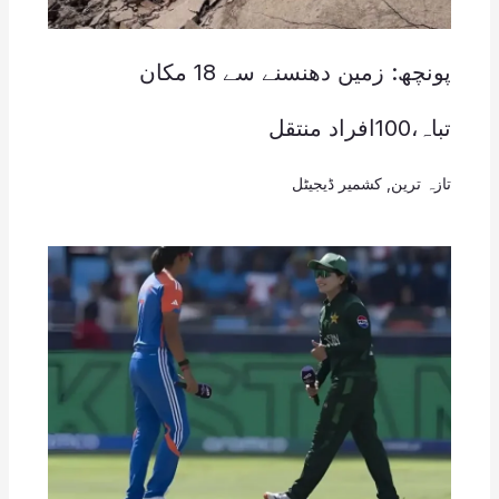
پونچھ: زمین دھنسنے سے 18 مکان
تباہ،100افراد منتقل
تازہ ترین
,
کشمیر ڈیجیٹل