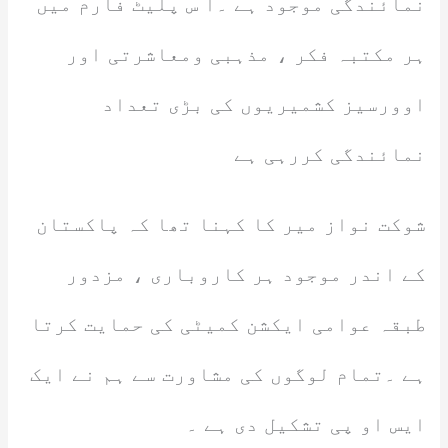
نمائندگی موجود ہے ۔ا س پلیٹ فارم میں
ہر مکتبہ فکر ، مذہبی ومعاشرتی اور
اوورسیز کشمیریوں کی بڑی تعداد
نمائندگی کررہی ہے
شوکت نواز میر کا کہنا تھا کہ پاکستان
کے اندر موجود ہر کاروباری ، مزدور
طبقہ عوامی ایکشن کمیٹی کی حمایت کرتا
ہے ۔تمام لوگوں کی مشاورت سے ہم نے ایک
ایس او پی تشکیل دی ہے ۔