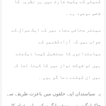
کمیٹی کے پلیٹ فارم میں ہر نظریہ کا
شخص موجود ہے ۔
سینئر صحافی سجاد میر کے ایک سوال کے
جواب میں کہ آزادکشمیر کے
سیاستدانوں کا مستقبل کیسا دیکھتے
ہیں تو شوکت نواز میر کا کہنا تھا کہ
میں ان کیلئے دعا گو ہوں ۔
یہ سیاستدان اپنے حلقوں میں باعزت طریقے سے
جاکرلوگوں سے ووٹ مانگ سکیں اور عوام کا