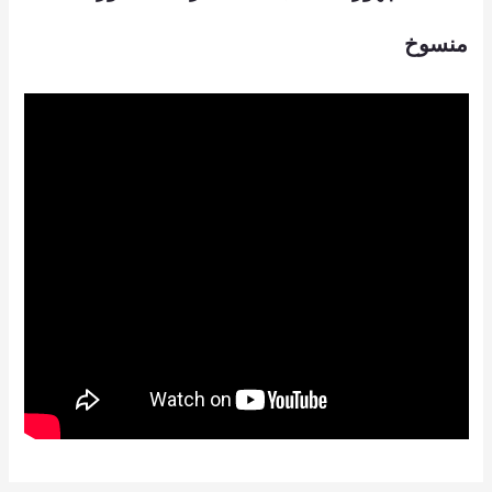
منسوخ