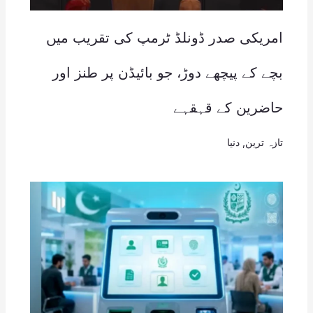
امریکی صدر ڈونلڈ ٹرمپ کی تقریب میں
بچے کے پیچھے دوڑ، جو بائیڈن پر طنز اور
حاضرین کے قہقہے
تازہ ترین
,
دنیا