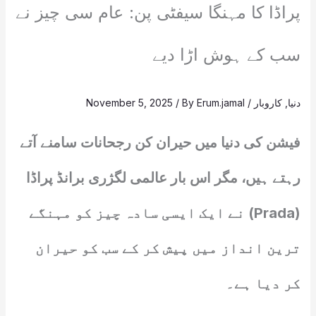
پراڈا کا مہنگا سیفٹی پن: عام سی چیز نے
سب کے ہوش اڑا دیے
دنیا
,
کاروبار
/
Erum.jamal
/ By
November 5, 2025
فیشن کی دنیا میں حیران کن رجحانات سامنے آتے
رہتے ہیں، مگر اس بار عالمی لگژری برانڈ پراڈا
(Prada) نے ایک ایسی سادہ چیز کو مہنگے
ترین انداز میں پیش کر کے سب کو حیران
کر دیا ہے۔