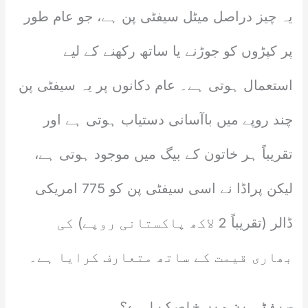
یہ چیز دراصل میٹل سیفٹی پن ہے، جو عام طور
پر کپڑوں کو جوڑنے یا ساتھ رکھنے کے لیے
استعمال ہوتی ہے۔ عام دکانوں پر یہ سیفٹی پن
چند روپے میں باآسانی دستیاب ہوتی ہے اور
تقریباً ہر خاتون کے بیگ میں موجود ہوتی ہے،
لیکن پراڈا نے اسی سیفٹی پن کو 775 امریکی
ڈالر (تقریباً 2 لاکھ پاکستانی روپے) کی
بھاری قیمت کے ساتھ متعارف کرایا ہے۔
سیفٹی پن میں خاص کیا ہے؟