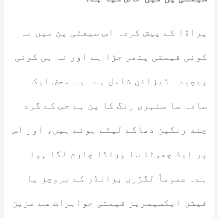
پراڈا کے پیش کردہ اس سیفٹی پن میں نہ
کوئی قیمتی پتھر جڑا ہے اور نہ ہی کوئی
پیچیدہ ڈیزائن شامل ہے۔ یہ محض ایک
سادہ سا سنہری رنگ کا پن ہے جس کے گرد
چند رنگین دھاگے لپٹے ہوئے ہیں، اور اس
پر ایک چھوٹا سا پراڈا چارم لگا ہوا
ہے۔ عموماً لگژری برانڈز کے بروچز یا
فیشن ایکسیسریز قیمتی جواہرات سے مزین