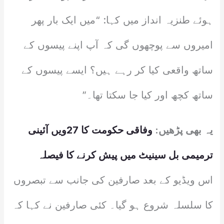
ہوئے طنزیہ انداز میں کہا: “میں ایک بار پھر
امیروں سے پوچھوں گی کہ آپ اپنے پیسوں کے
ساتھ واقعی کیا کر رہے ہیں؟ ایسے پیسوں کے
ساتھ کچھ اور کیا جا سکتا تھا۔”
یہ بھی پڑھیں:
وفاقی حکومت کا 27ویں آئینی
ترمیمی بل سینیٹ میں پیش کرنے کا فیصلہ
اس ویڈیو کے بعد صارفین کی جانب سے تبصروں
کا سلسلہ شروع ہو گیا۔ کئی صارفین نے کہا کہ