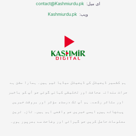
ای میل:
contact@Kashmiurdu.pk
ویب:
Kashmiurdu.pk
ہم کشمیر ڈیجیٹل کی ڈیجیٹل میڈیا ٹیم ہیں۔ ہمارا مشن ہے
جرات مندانہ صحافت اور تخلیقی کہانی گوئی جو آپ کو باخبر
اور متاثر رکھے۔ ہم آپ تک درست، مؤثر اور بروقت خبریں
پہنچاتے ہیں, ایسی خبریں جو واقعی اہم ہیں۔ تازہ ترین
معلومات حاصل کریں جو گہرائی اور وضاحت سے بھرپور ہوں۔