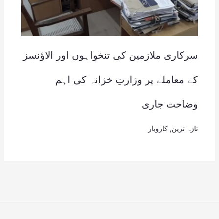
سرکاری ملازمین کی تنخواہوں اور الاؤنسز
کے معاملے پر وزارتِ خزانہ کی اہم
وضاحت جاری
تازہ ترین
,
کاروبار