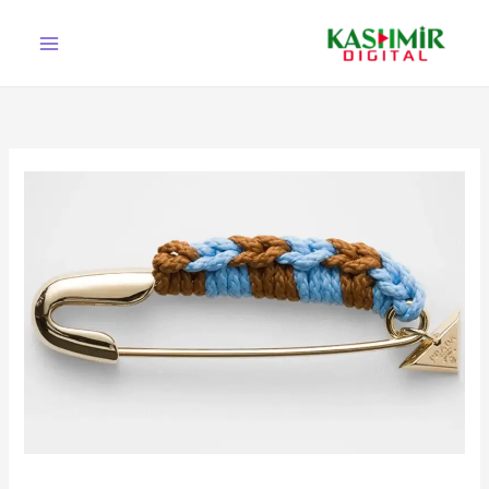
Ski
t
conten