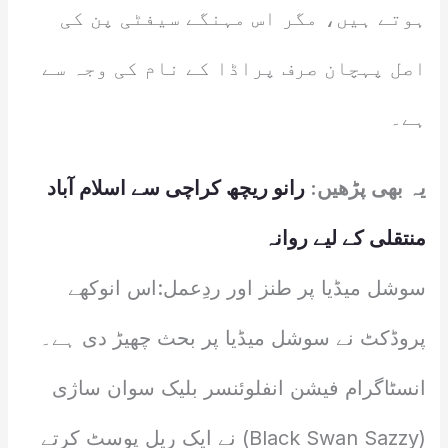
ہوتے ہیں، مگر اس مہنگے سیفٹی پن کی
اصل پہچان صرف پراڈا کے نام کی وجہ سے
ہے۔
یہ بھی پڑھیں:
رانو ریچھ کراچی سے اسلام آباد
منتقلی کے لیے روانہ
سوشل میڈیا پر طنز اور ردِعمل:اس انوکھے
پروڈکٹ نے سوشل میڈیا پر بحث چھیڑ دی ہے۔
انسٹاگرام فیشن انفلوئنسر بلیک سوان ساژی
(Black Swan Sazzy) نے ایک ریل پوسٹ کرتے