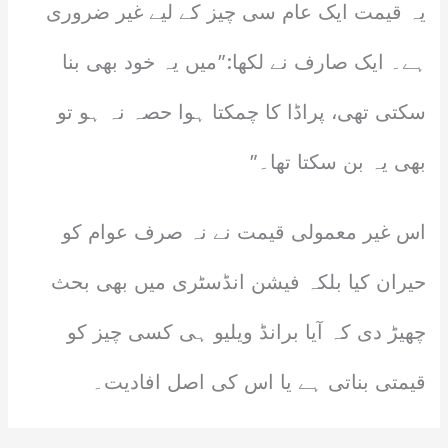
یہ قیمت ایک عام سی چیز کے لیے غیر ضروری
ہے۔ ایک صارف نے لکھا:”میں یہ خود بھی بنا
سکتی تھی، پراڈا کا چمکتا ہوا حصہ نہ ہو تو
بھی یہ بن سکتا تھا۔”
اس غیر معمولی قیمت نے نہ صرف عوام کو
حیران کیا بلکہ فیشن انڈسٹری میں بھی بحث
چھیڑ دی کہ آیا برانڈ ویلیو ہی کسی چیز کو
قیمتی بناتی ہے یا اس کی اصل افادیت۔