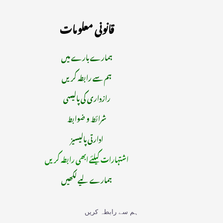
قانونی معلومات
ہمارے بارے میں
ہم سے رابطہ کریں
رازداری کی پالیسی
شرائط و ضوابط
ادارتی پالیسیز
اشتہارات کیلئے ابھی رابطہ کریں
ہمارے لیے لکھیں
ہم سے رابطہ کریں