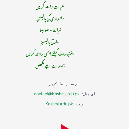
ہم سے رابطہ کریں
رازداری کی پالیسی
شرائط و ضوابط
ادارتی پالیسیز
اشتہارات کیلئے ابھی رابطہ کریں
ہمارے لیے لکھیں
ہم سے رابطہ کریں
ای میل:
contact@Kashmiurdu.pk
ویب:
Kashmiurdu.pk