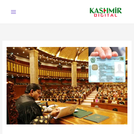
Ski
t
conten