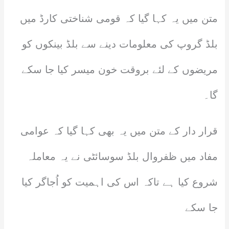
متن میں یہ کہا گیا کہ قومی شناختی کارڈ میں
بلڈ گروپ کی معلومات دینے سے بلڈ بینکوں کو
مریضوں کے لئے بروقت خون میسر کیا جا سکے
گا۔
قرار دار کے متن میں یہ بھی کہا گیا کہ عوامی
مفاد میں ظفروال بلڈ سوسائٹی نے یہ معاملہ
شروع کیا ہے تاکہ اس کی اہمیت کو اُجاگر کیا
جا سکے