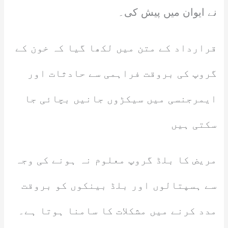
نے ایوان میں پیش کی۔
قرارداد کے متن میں لکھا گیا کہ خون کے
گروپ کی بروقت فراہمی سے حادثات اور
ایمرجنسی میں سیکڑوں جانیں بچائی جا
سکتی ہیں
مریض کا بلڈ گروپ معلوم نہ ہونے کی وجہ
سے ہسپتالوں اور بلڈ بینکوں کو بروقت
مدد کرنے میں مشکلات کا سامنا ہوتا ہے۔