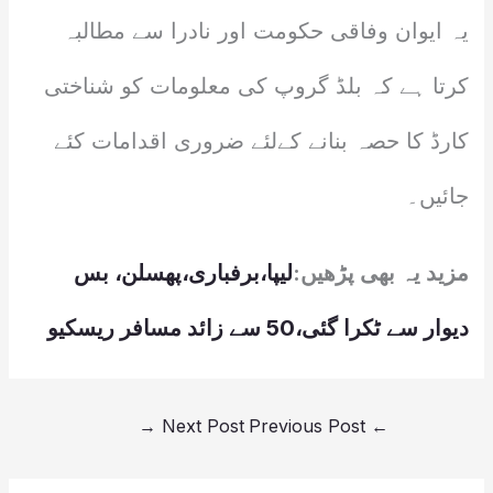
یہ ایوان وفاقی حکومت اور نادرا سے مطالبہ
کرتا ہے کہ بلڈ گروپ کی معلومات کو شناختی
کارڈ کا حصہ بنانے کےلئے ضروری اقدامات کئے
جائیں۔
مزید یہ بھی پڑھیں:
لیپا،برفباری،پھسلن، بس
دیوار سے ٹکرا گئی،50 سے زائد مسافر ریسکیو
→
Next Post
Previous Post
←