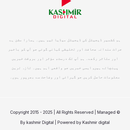
ہم کشمیر ڈیجیٹل کی ڈیجیٹل میڈیا ٹیم ہیں۔ ہمارا مشن ہے
جرات مندانہ صحافت اور تخلیقی کہانی گوئی جو آپ کو باخبر
اور متاثر رکھے۔ ہم آپ تک درست، مؤثر اور بروقت خبریں
پہنچاتے ہیں, ایسی خبریں جو واقعی اہم ہیں۔ تازہ ترین
معلومات حاصل کریں جو گہرائی اور وضاحت سے بھرپور ہوں۔
© Copyright 2015 - 2025 | All Rights Reserved | Managed
By
kashmir Digital
| Powered by
Kashmir digital