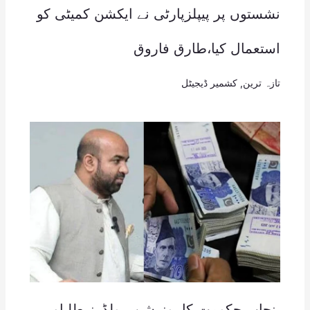
نشستوں پر پیپلزپارٹی نے ایکشن کمیٹی کو
استعمال کیا،طارق فاروق
تازہ ترین
,
کشمیر ڈیجیٹل
پنجاب حکومت کا پوزیشن ہولڈرز طلباو