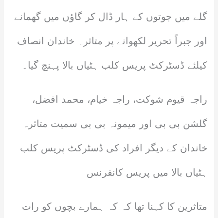
گلے میں جوتوں کے ہار ڈال کر گاؤں میں گھمانے
اور جبراً تحریر لکھوانے پر متاثرہ خاندان انصاف
کیلئے ڈسٹرکٹ پریس کلب ہٹیاں بالا پہنچ گیا۔
راجہ قیوم شوکت، راجہ خیام، محمد افضل،
گلشن بی بی اور میمونہ بی بی سمیت متاثرہ
خاندان کے دیگر افراد کی ڈسٹرکٹ پریس کلب
ہٹیاں بالا میں پریس کانفرنس
متاثرین کا کہنا تھا کہ کہ ہمارے بچوں کو رات