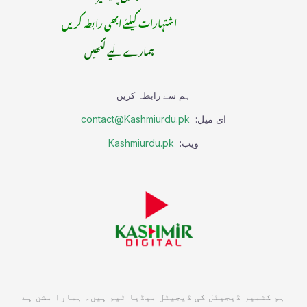
اشتہارات کیلئے ابھی رابطہ کریں
ہمارے لیے لکھیں
ہم سے رابطہ کریں
ای میل:
contact@Kashmiurdu.pk
ویب:
Kashmiurdu.pk
ہم کشمیر ڈیجیٹل کی ڈیجیٹل میڈیا ٹیم ہیں۔ ہمارا مشن ہے