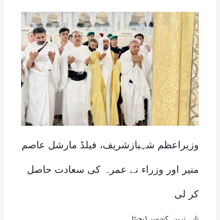
وزیراعظم شہبازشریف، فیلڈ مارشل عاصم
منیر اور وزراء نے عمرہ کی سعادت حاصل
کر لی
تازہ ترین
,
کشمیر ڈیجیٹل