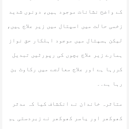
کے واضح نشانات موجود ہیں، دونوں شدید
زخمی حالت میں اسپتال میں زیر علاج ہیں،
لیکن ہسپتال میں موجود اہلکار حق نواز
ہمارے زیر علاج بچوں کی رپورٹیں تبدیل
کررہا ہے اور علاج معالجے میں رکاوٹ بن
رہا ہے۔۔
متاثرہ خاندان نے انکشاف کیا کہ مدثر
کھوکھر اور یاسر کھوکھر نے زبردستی ہم