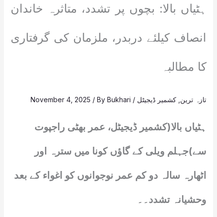
ہٹیاں بالا: بچوں پر تشدد، متاثرہ خاندان
انصاف کیلئے دربدر، ملزمان کی گرفتاری
کا مطالبہ
تازہ ترین
,
کشمیر ڈیجیٹل
/
Bukhari
/ By
November 4, 2025
ہٹیاں بالا(کشمیر ڈیجیٹل، عمر بھٹی راجپوت
سے)جہلم ویلی کے گاؤں کونا میں سترہ اور
اٹھارہ سالہ دو کم عمر نوجوانوں کو اغواء کے بعد
وحشیانہ تشدد۔۔