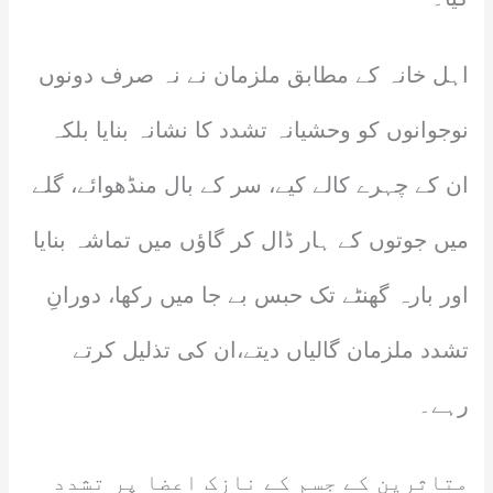
اہل خانہ کے مطابق ملزمان نے نہ صرف دونوں
نوجوانوں کو وحشیانہ تشدد کا نشانہ بنایا بلکہ
ان کے چہرے کالے کیے، سر کے بال منڈھوائے، گلے
میں جوتوں کے ہار ڈال کر گاؤں میں تماشہ بنایا
اور بارہ گھنٹے تک حبس بے جا میں رکھا، دورانِ
تشدد ملزمان گالیاں دیتے،ان کی تذلیل کرتے
رہے۔
متاثرین کے جسم کے نازک اعضا پر تشدد