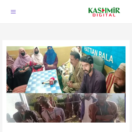
Ski
t
conten