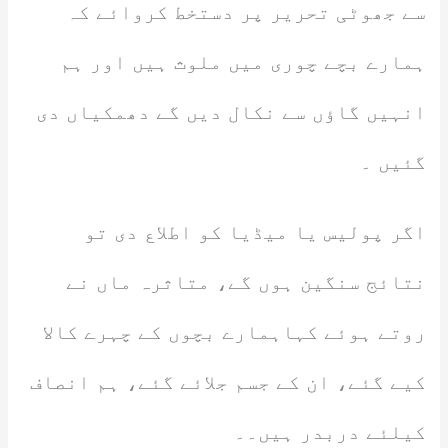
سے جھوٹی تحریر پر دستخط کروائے کہ
ہمارے بچے چوری میں ملوث ہیں اور ہم
انہیں گاؤں سے نکال دیں گے دھمکیاں دی
گئیں ۔
اگر پولیس یا میڈیا کو اطلاع دی تو
نتائج سنگین ہوں گے، متاثرہ ماں نے
روتے ہوئے کہاہمارے بچوں کے چہرے کالا
کیے گئے، ان کے جسم جلائے گئے، ہم انصاف
کیلئے دربدر ہیں۔۔