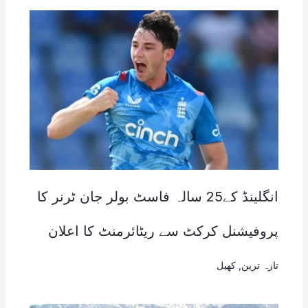
انگلینڈ کے25 سالہ فاسٹ بولر جان ٹرنر کا
پروفیشنل کرکٹ سے ریٹائرمنٹ کا اعلان
تازہ ترین
,
کھیل