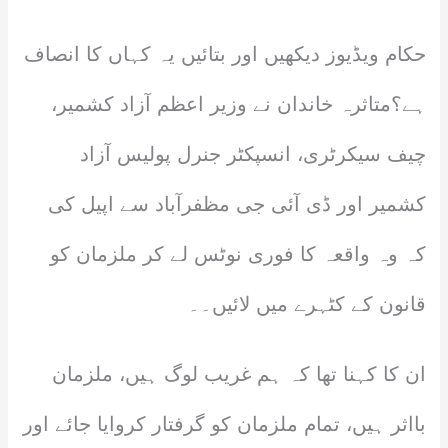
حکام ویڈیوز دیکھیں اور بتائیں یہ کہاں کا انصاف
ہے؟متاثرہ خاندان نے وزیر اعظم آزاد کشمیر،
چیف سیکرٹری، انسپکٹر جنرل پولیس آزاد
کشمیر اور ڈی آئی جی مظفرآباد سے اپیل کی
کہ وہ واقعہ کا فوری نوٹس لے کر ملزمان کو
قانون کے کٹہرے میں لائیں۔۔
ان کا کہنا تھا کہ ہم غریب لوگ ہیں، ملزمان
بااثر ہیں، تمام ملزمان کو گرفتار کروایا جائے اور