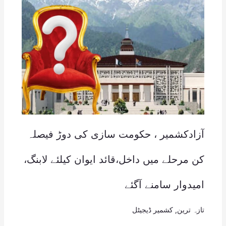
آزادکشمیر ، حکومت سازی کی دوڑ فیصلہ
کن مرحلے میں داخل،قائد ایوان کیلئے لابنگ،
امیدوار سامنے آگئے
تازہ ترین
,
کشمیر ڈیجیٹل