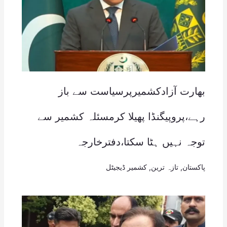
بھارت آزادکشمیرپرسیاست سے باز
رہے،پروپیگنڈا پھیلا کرمسئلہ کشمیر سے
توجہ نہیں ہٹا سکتا،دفترخارجہ
پاکستان
,
تازہ ترین
,
کشمیر ڈیجیٹل