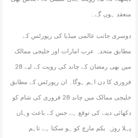
منعقد ہوں گے۔
دوسری جانب عالمی میڈیا کی رپورٹس کے
مطابق متحدہ عرب امارات اور خلیجی ممالک
میں بھی رمضان کے چاند کی رویت کے لیے 28
فروری کا دن اہم ہوگا۔ ان رپورٹس کے مطابق
خلیجی ممالک میں چاند 28 فروری کی شام کو
دکھائی دینے کی توقع ہے جس کے باعث وہاں
پہلا روزہ یکم مارچ کو ہو سکتا ہے تاہم