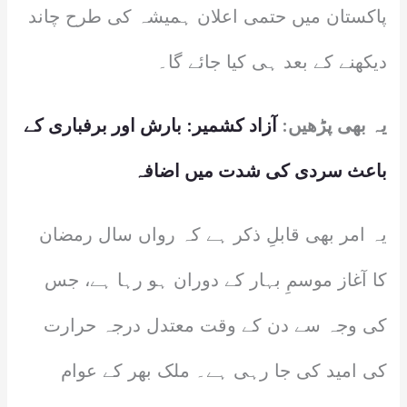
پاکستان میں حتمی اعلان ہمیشہ کی طرح چاند
دیکھنے کے بعد ہی کیا جائے گا۔
یہ بھی پڑھیں:
آزاد کشمیر: بارش اور برفباری کے
باعث سردی کی شدت میں اضافہ
یہ امر بھی قابلِ ذکر ہے کہ رواں سال رمضان
کا آغاز موسمِ بہار کے دوران ہو رہا ہے، جس
کی وجہ سے دن کے وقت معتدل درجہ حرارت
کی امید کی جا رہی ہے۔ ملک بھر کے عوام