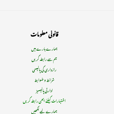
قانونی معلومات
ہمارے بارے میں
ہم سے رابطہ کریں
رازداری کی پالیسی
شرائط و ضوابط
ادارتی پالیسیز
اشتہارات کیلئے ابھی رابطہ کریں
ہمارے لیے لکھیں