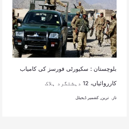
بلوچستان : سکیورٹی فورسز کی کامیاب
کارروائیاں، 12 دہشتگرد ہلاک
تازہ ترین
,
کشمیر ڈیجیٹل