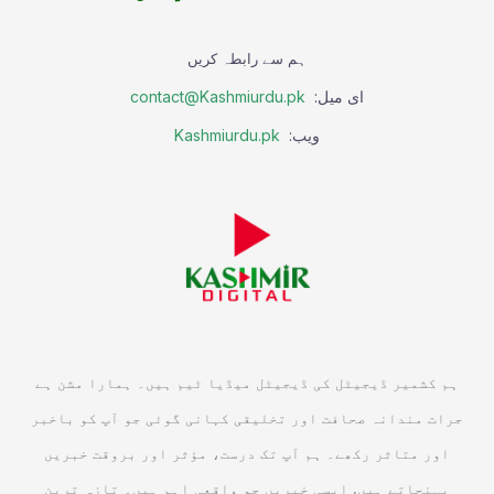
ہم سے رابطہ کریں
ای میل:
contact@Kashmiurdu.pk
ویب:
Kashmiurdu.pk
ہم کشمیر ڈیجیٹل کی ڈیجیٹل میڈیا ٹیم ہیں۔ ہمارا مشن ہے
جرات مندانہ صحافت اور تخلیقی کہانی گوئی جو آپ کو باخبر
اور متاثر رکھے۔ ہم آپ تک درست، مؤثر اور بروقت خبریں
پہنچاتے ہیں, ایسی خبریں جو واقعی اہم ہیں۔ تازہ ترین