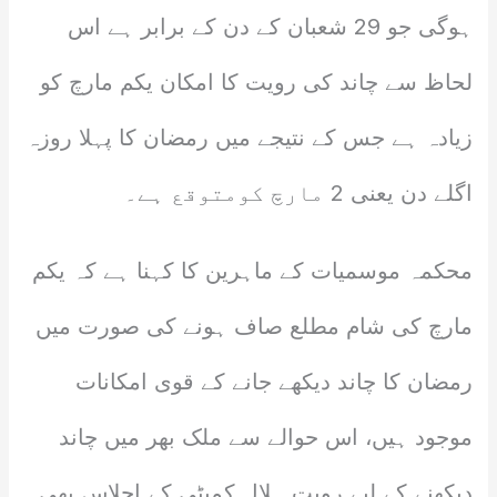
ہوگی جو 29 شعبان کے دن کے برابر ہے اس
لحاظ سے چاند کی رویت کا امکان یکم مارچ کو
زیادہ ہے جس کے نتیجے میں رمضان کا پہلا روزہ
اگلے دن یعنی 2 مارچ کومتوقع ہے۔
محکمہ موسمیات کے ماہرین کا کہنا ہے کہ یکم
مارچ کی شام مطلع صاف ہونے کی صورت میں
رمضان کا چاند دیکھے جانے کے قوی امکانات
موجود ہیں، اس حوالے سے ملک بھر میں چاند
دیکھنے کے لیے رویت ہلال کمیٹی کے اجلاس بھی