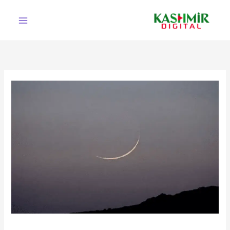
Ski
t
conten