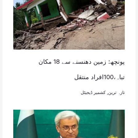
پونچھ: زمین دھنسنے سے 18 مکان
تباہ،100افراد منتقل
تازہ ترین
,
کشمیر ڈیجیٹل