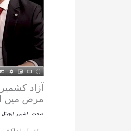
آزاد کشمیر
مرض میں ا
صحت
,
کشمیر ڈیجیٹل
/
مظفرآباد(کشمی