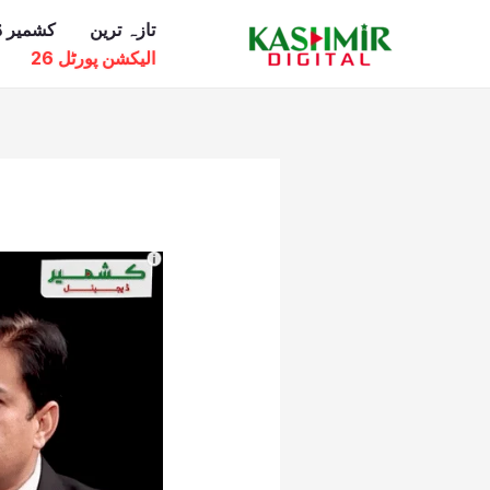
Ski
تازہ ترین
کشمیر ڈ
t
الیکشن پورٹل 26
conten