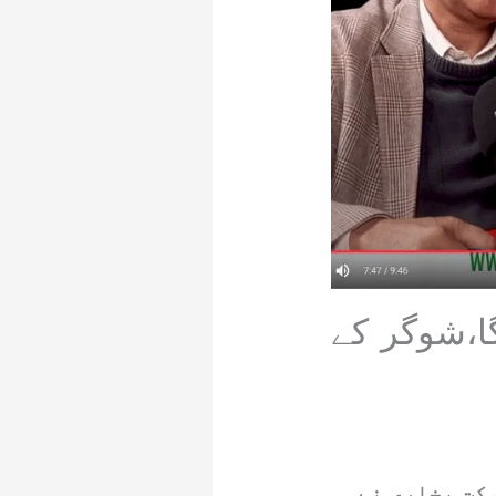
گا،شوگر کے
کت بخاری نے