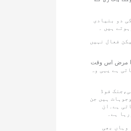
ی دو بنیادی
ہوتے ہیں ۔
یکن فعال نہیں
کا مرض اس وقت
ا(beta)سیلز کی کمی ہوجاتی ہے یہی وہ
ی،جنک فوڈ
جوہات ہیں جن
اتی ہے۔ان
رہا ہے۔
 وہاں بھی