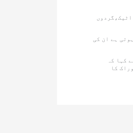
 اٹیک،گردوں
وتی ہے ان کی
 کہا کہ
راک کا