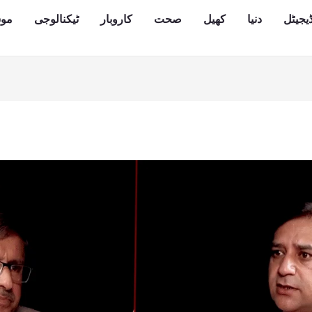
یجیٹل
دنیا
کھیل
صحت
کاروبار
ٹیکنالوجی
مو