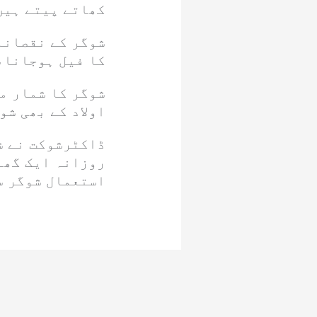
کھاتے پیتے ہیں
شوگر کے نقصانا
کا فیل ہوجانا،
شوگر کا شمار م
اولاد کے بھی شو
ڈاکٹرشوکت نے ش
روزانہ ایک گھن
استعمال شوگر س