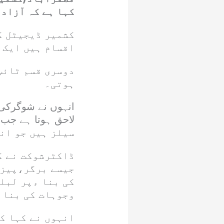
کہا ہے کہ آزاد
کشمیر ڈیجیٹل ک
اقسام ہیں ایک 
دوسری قسم ٹائپ
ہوتی۔
انہوں نے شوگرکی 
سیلز ہیں جو ان
ڈاکٹرشوکت نے ک
جیسے برگر،پیزا
کی بنا ءپر لبل
وجوہات کی بنا ء
انہوں نے کہا کہ