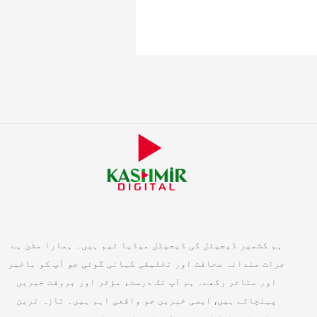
ہم کشمیر ڈیجیٹل کی ڈیجیٹل میڈیا ٹیم ہیں۔ ہمارا مشن ہے
جرات مندانہ صحافت اور تخلیقی کہانی گوئی جو آپ کو باخبر
اور متاثر رکھے۔ ہم آپ تک درست، مؤثر اور بروقت خبریں
پہنچاتے ہیں, ایسی خبریں جو واقعی اہم ہیں۔ تازہ ترین