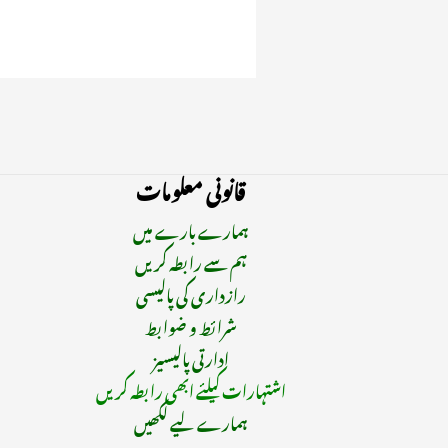
قانونی معلومات
ہمارے بارے میں
ہم سے رابطہ کریں
رازداری کی پالیسی
شرائط و ضوابط
ادارتی پالیسیز
اشتہارات کیلئے ابھی رابطہ کریں
ہمارے لیے لکھیں