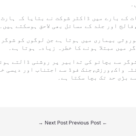
۔
ت کے بارے میں ڈاکٹر شوکت نے بتایا کہ ہارٹ
فالج اور جلد کے مسائل بھی لاحق ہوسکتے ہیں۔
وروثی بیماری میں ہوتا ہے جن لوگوں کو شوگرہ
گر میں مبتلا ہونے کا خطرہ زیادہ ہوتا ہے۔
وگر سے بچائو کی تدابیر پر روشنی ڈالتے ہوئے
ٹہ واک،ورزش،جنک فوڈ سے اجتناب اور دیسی خو
ے بڑی حد تک بچا سکتا ہے۔
→
Next Post
Previous Post
←