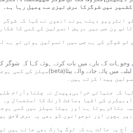
 کشمیر میں شوگرکا مرض تیزی سے پھیل رہا ہے۔
و انٹرویو دیتے ہوئے انھوں نے کہا کہ شوگر ک
ٹائپ ون جس میں مریض انسولین کی کمی کا شکار
 ٹو شوگر کی ہے جس میں انسولین ہوتی تو ہے ل
وجوہات کے بارے میں بات کرتے ہوئے کہا کہ شوگر 
لاحق ہوتا ہے جب لبلبے میں پائے جانے والے بیٹ
سولین پیدا کرتے ہیں۔
ہا کہ جنیاتی خرابی،پیدل نہ چلنا،آرام طلب
،بیکری کی اشیا ،سافٹ ڈرنک کا استعمال وہ و
بہ متاثرہوتا ہے اور بیٹا سیلز میں کمی ہوج
پر بچوں اور نوجوانوں کو بھی یہ مرض لاحق ہو
 آج یہ حالت ہے کہ لوگ پارک بھی جاتے ہیں تو