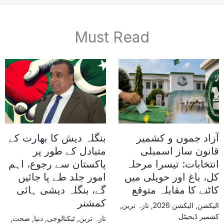
Must Read
آزاد جموں و کشمیر
بنگلہ دیش کا بھارت کے
قانون ساز اسمبلی
متبادل کے طور پر
انتخابات: تیسرا مرحلہ
پاکستان سے رجوع، اہم
کل، باغ اور حویلی میں
امور جلد طے پا جائیں
کاٹنے کا مقابلہ متوقع
گے، بنگلہ دیشی ہائی
کمشنر
الیکشن
,
الیکشن 2026
,
تازہ ترین
,
کشمیر ڈیجیٹل
تازہ ترین
,
ٹیکنالوجی
,
دنیا
,
صحت
,