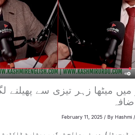
 میں میٹھا زہر تیزی سے پھیلنے ل
ضافہ
February 11, 2025
/ By
Hashmi
ر ڈیجیٹل)معروف معالج شوگر سپیشلسٹ ڈاکٹرشو