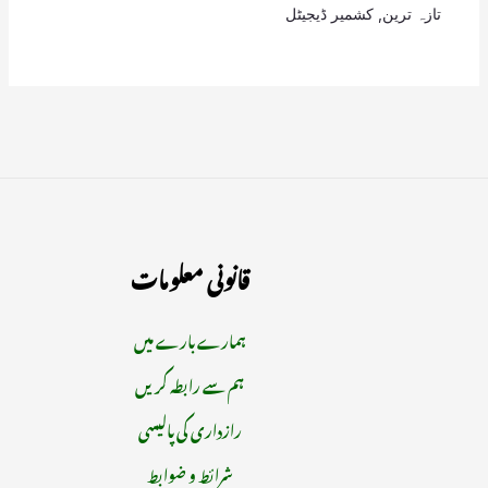
تازہ ترین
,
کشمیر ڈیجیٹل
قانونی معلومات
ہمارے بارے میں
ہم سے رابطہ کریں
رازداری کی پالیسی
شرائط و ضوابط