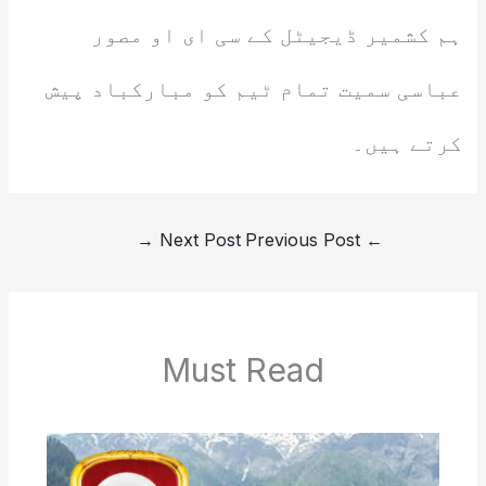
ہم کشمیر ڈیجیٹل کے سی ای او مصور
عباسی سمیت تمام ٹیم کو مبارکباد پیش
کرتے ہیں۔
→
Next Post
Previous Post
←
Must Read