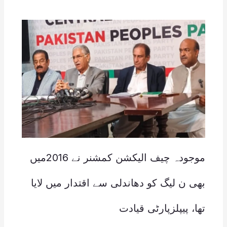
موجودہ چیف الیکشن کمشنر نے 2016میں
بھی ن لیگ کو دھاندلی سے اقتدار میں لایا
تھا، پیپلزپارٹی قیادت