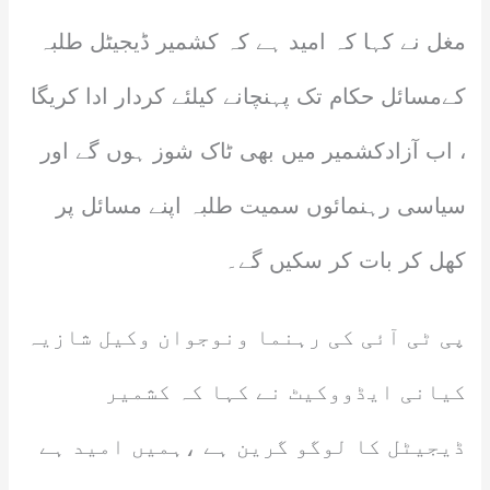
مغل نے کہا کہ امید ہے کہ کشمیر ڈیجیٹل طلبہ
کےمسائل حکام تک پہنچانے کیلئے کردار ادا کریگا
، اب آزادکشمیر میں بھی ٹاک شوز ہوں گے اور
سیاسی رہنمائوں سمیت طلبہ اپنے مسائل پر
کھل کر بات کر سکیں گے۔
پی ٹی آئی کی رہنما ونوجوان وکیل شازیہ
کیانی ایڈووکیٹ نے کہا کہ کشمیر
ڈیجیٹل کا لوگو گرین ہے ،ہمیں امید ہے