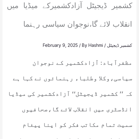
کشمیر ڈیجیٹل آزادکشمیرکے میڈیا میں
انقلاب لائے گا،نوجوان سیاسی رہنما
کشمیر ڈیجیٹل
/
Hashmi
/ By
February 9, 2025
مظفرآباد: آزادکشمیر کے نوجوان
سیاسی،وکلا وطلباء رہنمائوں نے کہا ہے
کہ ’’ کشمیر ڈیجیٹل‘‘ آزادکشمیر کی میڈیا
انڈسٹری میں انقلاب لائے گا،صحافیوں
سمیت تمام مکاتب فکر کو اپنا پیغام