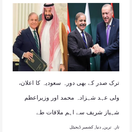
ترک صدر کے بھی دورہ سعودیہ کا اعلان،
ولی عہد شہزادہ محمد اور وزیراعظم
شہباز شریف سے اہم ملاقات طے
تازہ ترین
,
دنیا
,
کشمیر ڈیجیٹل