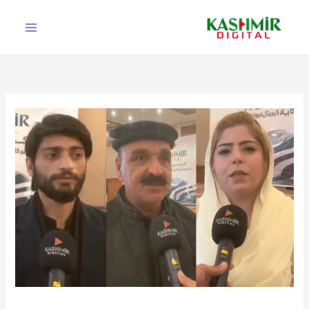
Ski
t
conten