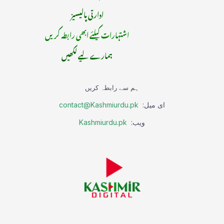
ادارتی پالیسیز
اشتہارات کیلئے ابھی رابطہ کریں
ہمارے لیے لکھیں
ہم سے رابطہ کریں
ای میل:
contact@Kashmiurdu.pk
ویب:
Kashmiurdu.pk