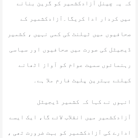
کہ یہ چینل آزادکشمیر کو گرین بنانے
میں کردار ادا کریگا۔آزادکشمیر کے
صحافیوں میں ٹیلنٹ کی کمی نہیں ، کشمیر
ڈیجیٹل کی صورت میں صحافیوں اور سیاسی
رہنمائوں سمیت عوام کو آواز اٹھانے
کیلئے بہترین پلیٹ فارم ملا ہے۔
انہوں نے کہا کہ کشمیر ڈیجیٹل
آزادکشمیر میں انقلاب لائے گا، ایک ایسے
ادارے کی آزادکشمیر کو بہت ضرورت تھی ،