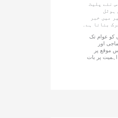
س نئے پلیٹ
 ہوٹل
ر میں خبر
رک بنانا ہے۔
 کو عوام تک
ماجی اور
 موقع پر
اہمیت پر بات