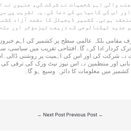
ھنے والی اہم شخصیات نے شرکت کی، جنہوں نے ا
اور اس کی کامیابی کی دعا کی۔یہ تقریب پی سی
نعقد ہوئی۔ کشمیر ڈیجیٹل کا مقصد آزاد کشمی
و جدید ٹیکنالوجی کے ذریعے تیزمؤثر اور متح
رف مقامی بلکہ عالمی سطح پر کشمیر کی اہم خبروں
تحرک کردار ادا کرے گا۔افتتاحی تقریب میں سیاسی، س
 نے شرکت کی اور اس کی اہمیت پر روشنی ڈالی۔اس
بانی اور منتظمین نے اس نیوز نیٹ ورک کی ترقی کی 
کشمیر میں معلومات کا دائرہ وسیع ہو گا۔
→
Next Post
Previous Post
←