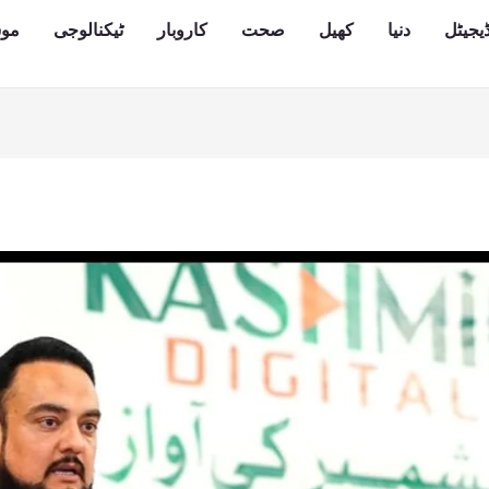
یجیٹل
دنیا
کھیل
صحت
کاروبار
ٹیکنالوجی
مو