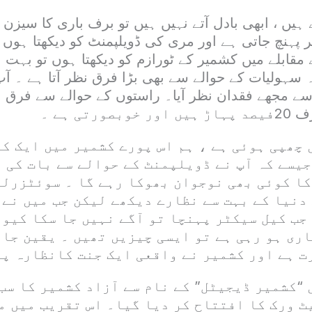
ہیں ، ابھی بادل آتے نہیں ہیں تو برف باری کا سیزن ہ
پہنچ جاتی ہے اور مری کی ڈویلپمنٹ کو دیکھتا ہوں ا
 مقابلے میں کشمیر کے ٹورازم کو دیکھتا ہوں تو بہت بڑ
سہولیات کے حوالے سے بھی بڑا فرق نظر آتا ہے ۔ آ
 مجھے فقدان نظر آیا۔ راستوں کے حوالے سے فرق نظ
رتی ہے ۔
ں چھپی ہوئی ہے ، ہم اس پورے کشمیر میں ایک کا
یسے کہ آپ نے ڈویلپمنٹ کے حوالے سے بات کی 
کا کوئی بھی نوجوان بھوکا رہے گا ۔ سوئٹزرلی
دنیا کے بہت سے نظارے دیکھے لیکن جب میں نے ن
جب کیل سیکٹر پہنچا تو آگے نہیں جا سکا کیو
اری ہو رہی ہے تو ایسی چیزیں تھیں ۔ یقین جا
ت ہے اور کشمیر نے واقعی ایک جنت کانظارہ پی
 “کشمیر ڈیجیٹل” کے نام سے آزاد کشمیر کا سب
ٹ ورک کا افتتاح کر دیا گیا۔ اس تقریب میں م