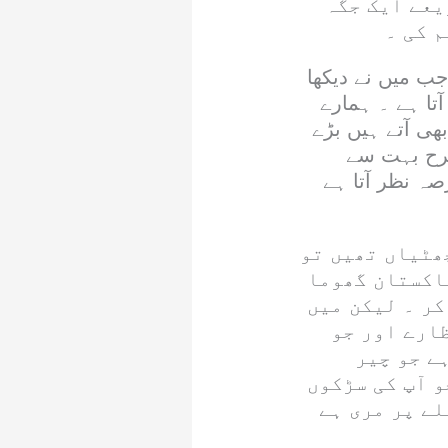
یعے ایک جگہ
 کی ۔
ب میں نے دیکھا
تا ہے ۔ ہمارے
ی آتے ہیں بڑے
رح بہت سے
صہ نظر آتا ہے
کی چھٹیاں تھیں تو
اکستان گھوما
کر ۔ لیکن میں
ظارے اور جو
ے جو چیر
 آپ کی سڑکوں
لے پر مری ہے