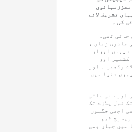
 معززمہانوں
ہاں تشریف لائے
ی کی ۔
 جاتی تھی۔
 مادری زبان ،
ے یہاں ابرار
 کشمیر اور
اٹ رکھیں ۔ اور
پوری دنیا میں
 اور سنی جاتی
ک ٹول پلازے تک
ھی اچھی جگہوں
ریسرچ ٹیم
 میں جہاں بھی