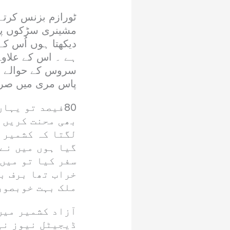
ٹورازم بزنس کرتے 
مشینری سڑکوں پر 
دیکھتا ہوں اُس کے
ہے ۔ اس کے علاوہ 
سروس کے حوالے سے
پاس مری میں صرف 20فیصد پہاڑ ہیں اور خوبصو
80فیصد تو یہا
بھی محنت کریں ج
لگتا کہ کشمیر 
گیا ہوں میں نے 
سفر کیا تو میں 
خراب تھا برف ب
ملک بہت خوبصور
آزاد کشمیر میں
ڈیجیٹل نیوز نی