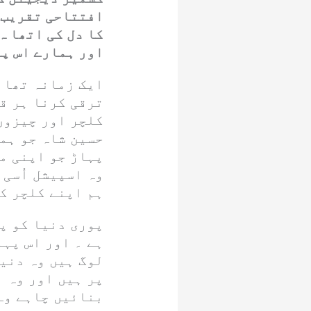
افتتاحی تقریب س
کا دل کی اتھا ہ
اور ہمارے اس پر
ایک زمانہ تھا 
ترقی کرنا ہر ق
کلچر اور چیزوں
حسین شاہ جو ہما
پہاڑ جو اپنی ما
وہ اسپیشل اُسی
ہم اپنے کلچر ک
پوری دنیا کو پت
ہے ۔ اور اس پہا
لوگ ہیں وہ دنی
پر ہیں اور وہ ا
بنائیں چاہے وہ 