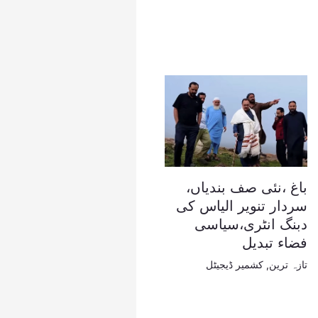
باغ ،نئی صف بندیاں،
سردار تنویر الیاس کی
دبنگ انٹری،سیاسی
فضاء تبدیل
تازہ ترین
,
کشمیر ڈیجیٹل