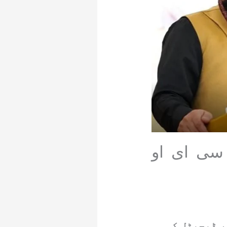
سی ای او
ر ڈیجیٹل کی