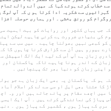
ے خطاب کرتے ہوئے کہا کہ میں آنے والے تمام
 گہرائیوں سے شکریہ ادا کرتا ہو ں کہ آپ لوگ ی
وگرام کو رونق بخشی ۔ اور ہماری حوصلہ افزائ
کہ جب یہاں کلچر اور روایات کو بہت اہمیت سی
وم کی بنیادی ضرورت ہے کرنی چاہیے لیکن اپنی
 کو کبھی نہیں بھولنا چاہیے ۔ میں سب سے پہل
رے بیورو ہیں اُن سے گزارش کرنا چاہوں گا کہ
دری زبان ہے آپ اُس کے لیے ایک الگ اسپیشل سل
 زبان کے اندر ہونا چاہیے تاکہ پاکستان اور 
و اپنی زبان کو دنیا بھر تک پہنچائیں ۔
ہ ہو کہ پاکستان یہ بھی ایک زبان ہے جو بولی
ڑ کا جتنا بھی ایل او سی سے لے کر اسلام آبادت
ا میں اچھے مقام پر پائے جاتے ہیں اور وہ اچ
س پہاڑ کی نمائندگی کرتے ہیں ۔ آپ ایک ایسی 
مری کے پہاڑ ہوں ، کشمیر کے پہاڑ ہوں ۔ دنیا