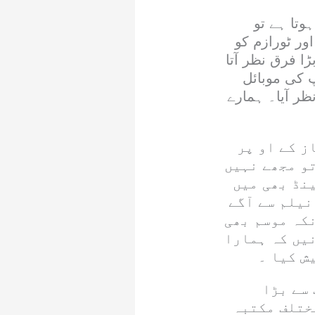
وتا ہے تو
ور ٹورازم کو
ا فرق نظر آتا
پ کی موبائل
ر آیا۔ ہمارے
ز کے او پر
تو مجھے نہیں
نڈ بھی میں
یلم سے آگے
نکہ موسم بھی
نیں کہ ہمارا
ش کیا ۔
 سے بڑا
ختلف مکتبہ