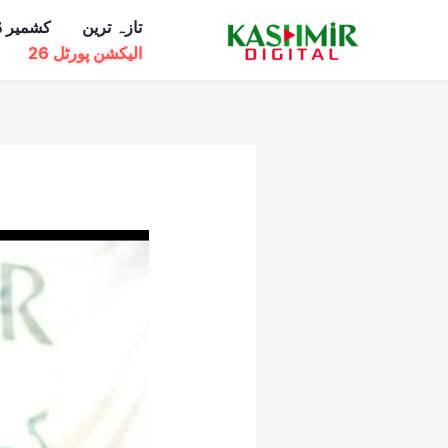
Ski
تازہ ترین
کشمیر ڈ
t
الیکشن پورٹل 26
conten