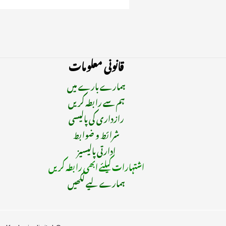
قانونی معلومات
ہمارے بارے میں
ہم سے رابطہ کریں
رازداری کی پالیسی
شرائط و ضوابط
ادارتی پالیسیز
اشتہارات کیلئے ابھی رابطہ کریں
ہمارے لیے لکھیں