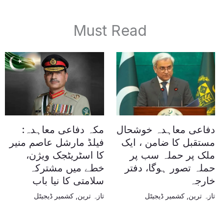
Must Read
دفاعی معاہدہ خوشحال
مکہ دفاعی معاہدہ:
مستقبل کا ضامن ، ایک
فیلڈ مارشل عاصم منیر
ملک پر حملہ سب پر
کا اسٹریٹجک ویژن،
حملہ تصور ہوگا، دفتر
خطے میں مشترکہ
خارجہ
سلامتی کا نیا باب
تازہ ترین
,
کشمیر ڈیجیٹل
تازہ ترین
,
کشمیر ڈیجیٹل