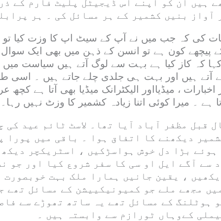
 ہیں اُن کو اپنے اس ڈیجیٹل پلیٹ فارم کے ذر
آواز بنیں کشمیر کے ہر مسائل کی ۔ ہر پرابلم
ت کی کہ جب میں نے آپ کے سیٹ اپ کا وزت کیا تو ج
 پیچھے کون ہے تو انسن کے ذہن میں بھی ایک سوال آ
ہا کہ کاز کیا ہے بہت سے لوگ آتے ہیں سیاست میں بھ
ٓتے ہیں اور بہت ہی جلدی چلے جاتے ہیں ۔ اسی ط
اخبارات ، میڈیااور الیکٹرانک میڈیا بھی آتا ہے کچھ عر
ا ہے ۔ میرا کوئی اتنا زیادہ کشمیر کا وزٹ نہیں رہا۔
ں ایک دفعہ 5سال قبل مظفر آباد آیا تھا۔ لاسٹ ٹائم عید 
شمیر دیکھنے کا اتفاق ہوا ۔ باقی میں پورا پ
 ہوئے بڑا دل خوش ہواسڑکیں ، اسٹریکچر دیکھ 
د سے آگے ایل او سی کا سفر شروع کیا اور جو ن
یکھیں ، یقین جانیں ہمارا ملک بہت خوبصورت ہ
یں مجھے ملے جو کمیونیکییشن کے مسائل تھے جو
و ہوٹلنگ کے مسائل تھے یہ ساتھ تھوڑے سے فاص
یملی کےوہاں ٹورازم سے وابستہ ہیں ۔