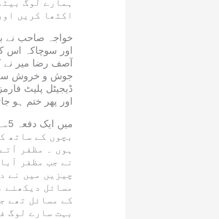
ہمارے لوگ بیٹھے
اکٹھا کریں اور 
خواجہ صاحب نے با
اور سوچاکہ اس کے
آصف رضا میر نے ک
جوش و خروش سے ا
ڈیجیٹل پلیٹ فارمز 
اور پھر ختم ہو جات
می
بچوں کے ساتھ ک
ہوں ۔ مظفر آتے
نے جب مظفر آبا
چیزیں میں نے د
مسائل دیکھنے م
کے مسائل تھے ج
بہت سارے لوگ ف