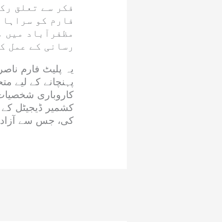
فکر سے تعلق رک
فارم کو سراہا 
مظفرآباد میں م
رسانی کے عمل ک
یہ پلیٹ فارم ناص
پہنچانے کے لیے م
کاروباری شخصیات
کشمیر ڈیجیٹل کے 
کی، جس سے آزاد 