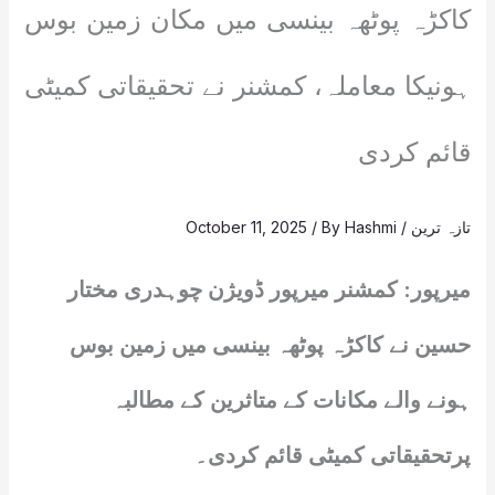
کاکڑہ پوٹھہ بینسی میں مکان زمین بوس
ہونیکا معاملہ، کمشنر نے تحقیقاتی کمیٹی
قائم کردی
تازہ ترین
/
Hashmi
/ By
October 11, 2025
میرپور: کمشنر میرپور ڈویژن چوہدری مختار
حسین نے کاکڑہ پوٹھہ بینسی میں زمین بوس
ہونے والے مکانات کے متاثرین کے مطالبہ
پرتحقیقاتی کمیٹی قائم کردی۔