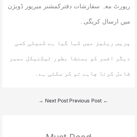
رپورٹ معہ سفارشات دفترکمشنر میرپور ڈویژن
میں ارسال کریگی۔
پریس ریلیز میں کہا گیا ہے کمیٹی کسی
دیگر افسر کو بمنشا بطور ٹیکنیکل ممبر
شامل کرنا چاہے تو کر سکتی ہے۔
→
Next Post
Previous Post
←