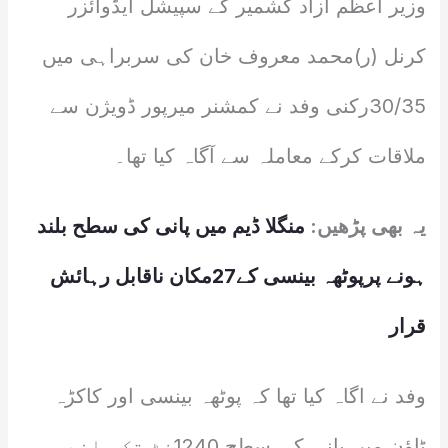
وزیر اعظم آزاد کشمیر کے سپیشل ایڈوائزر
کرنل (ر)محمد معروف خان کی سربراہی میں
30/35رکنی وفد نے کمشنر میرپور ڈویژن سے
ملاقات کرکے معاملہ سے آگاہ کیا تھا۔
یہ بھی پڑھیں:
منگلا ڈیم میں پانی کی سطح بلند
ہونے پرپوٹھہ بینسی کے27مکان ناقابل رہائش
قرار
وفد نے اگاہ کیا تھا کہ پوٹھہ بینسی اور کاکڑہ
ٹاؤن میں پانی کی سطح 1240فٹ تک بلند