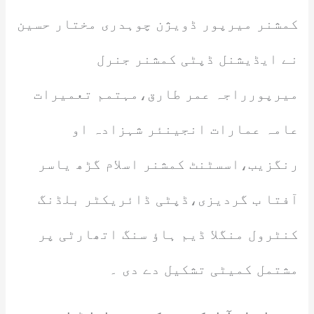
کمشنر میرپور ڈویژن چوہدری مختار حسین
نے ایڈیشنل ڈپٹی کمشنر جنرل
میرپورراجہ عمر طارق،مہتمم تعمیرات
عامہ عمارات انجینئر شہزادہ او
رنگزیب،اسسٹنٹ کمشنر اسلام گڑھ یاسر
آفتا ب گردیزی،ڈپٹی ڈائریکٹر بلڈنگ
کنٹرول منگلا ڈیم ہاؤ سنگ اتھارٹی پر
مشتمل کمیٹی تشکیل دے دی ۔