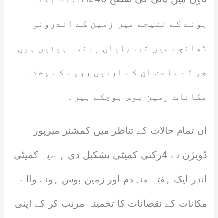
ہونے کے نتیجے میں زمین کے اندرونی
ڈھانچے میں تبدیلیاں رونما ہوئیں ہیں
جس کے باعث ان کے اربوں روپے کے پختہ
مکانات زمین بوس ہوچکے ہیں۔
ان تمام حالات کے تناظر میں کمشنر میرپور
ڈویژن نے 4رکنی کمیٹی تشکیل دی ہے،یہ کمیٹی
اندر ایک ہفتہ منہدم اور زمین بوس ہونے والے
مکانات کے نقصانات کا تخمینہ مرتب کر کے اپنی