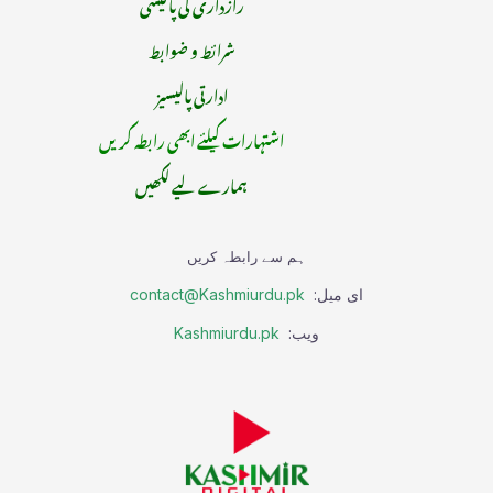
رازداری کی پالیسی
شرائط و ضوابط
ادارتی پالیسیز
اشتہارات کیلئے ابھی رابطہ کریں
ہمارے لیے لکھیں
ہم سے رابطہ کریں
ای میل:
contact@Kashmiurdu.pk
ویب:
Kashmiurdu.pk