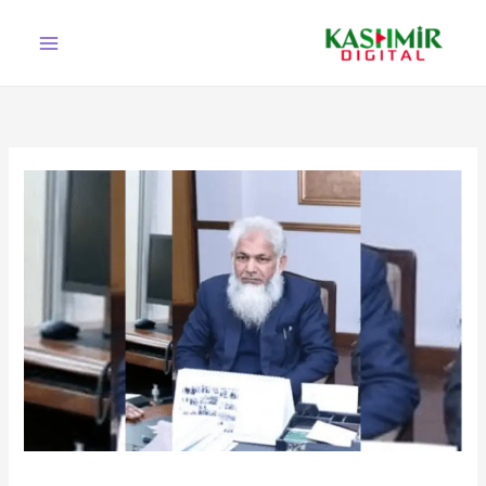
Ski
t
conten