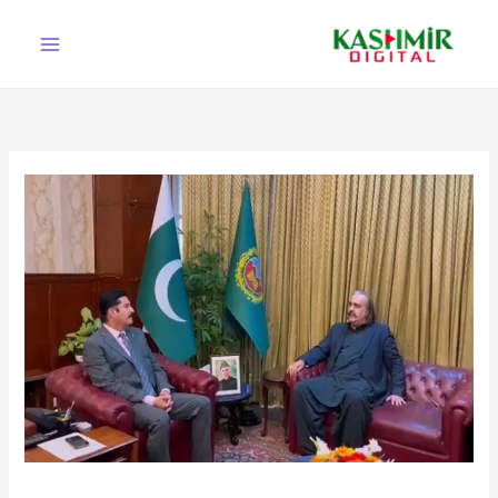
Ski
t
conten