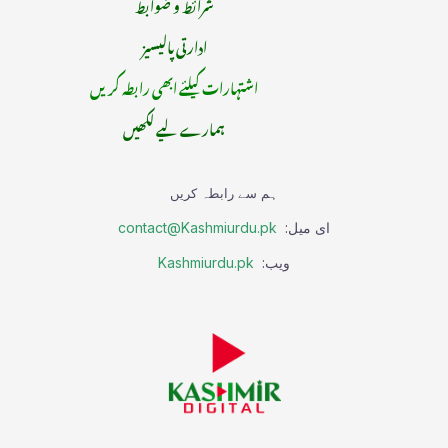
شرائط و ضوابط
ادارتی پالیسیز
اشتہارات کیلئے ابھی رابطہ کریں
ہمارے لیے لکھیں
ہم سے رابطہ کریں
ای میل:
contact@Kashmiurdu.pk
ویب:
Kashmiurdu.pk