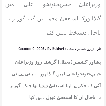
وزیراعلیٰ خیبرپختونخوا علی امین
گنڈاپورکا استعفیٰ معمہ بن گیا، گورنر نے
تاحال دستخط نہیں کئے
تازہ ترین
,
کشمیر ڈیجیٹل
/
Bukhari
/ By
October 9, 2025
پشاور(کشمیر ڈیجیٹل) گزشتہ روز وزیراعلیٰ
خیبرپختونخوا علی امین گنڈا پور نے بانی پی ٹی
آئی کے حکم پر اپنا استعفیٰ دیدیا تھا جبکہ گورنر
نے تاحال ان کا استعفیٰ قبول نہیں کیا۔