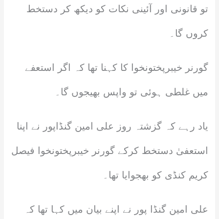
تو قانونی اور آئینی نکات کو دیکھ کر دستخط
کروں گا۔
گورنر خیبرپختونخوا کا کہنا تھا کہ اگر استعفے
میں غلطی ہوئی تو واپس بھیجوں گا۔
یاد رہے کہ گزشتہ روز علی امین گنڈاپور نے اپنا
استعفیٰ دستخط کرکے گورنر خیبرپختونخوا فیصل
کریم کنڈی کو بھجوایا تھا۔
علی امین گنڈا پور نے اپنے بیان میں کہا تھا کہ